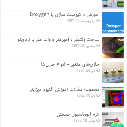
آموزش داکیومنت سازی با Doxygen
اردیبهشت 12, 1397
ساخت ولتمتر ، آمپرمتر و وات متر با آردوینو
شهریور 23, 1397
خازن‌های متغیر – انواع خازن‌ها
دی 28, 1396
مجموعه مقالات آموزش آلتیوم دیزاینر
دی 10, 1392
هرم اتوماسیون صنعتی
بهمن 18, 1398