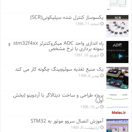
یکسوساز کنترل شده سیلیکونی(SCR)
اسفند 11, 1396
راه اندازی واحد ADC میکروکنترلر stm32f4xx و
نمونه برداری با نرخ مشخص
شهریور 10, 1397
یک منبع تغذیه سوئیچینگ چگونه کار می کند
بهمن 6, 1396
پروژه طراحی و ساخت دیتالاگر با آردوینو (بخش
اول)
تیر 10, 1396
آموزش اتصال سروو موتور به STM32
اردیبهشت 8, 1400