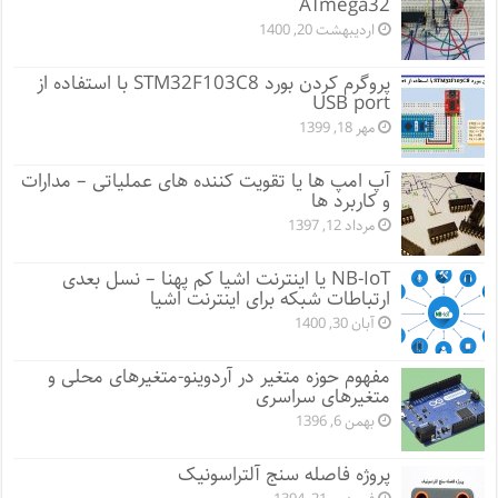
ATmega32
اردیبهشت 20, 1400
پروگرم کردن بورد STM32F103C8 با استفاده از
USB port
مهر 18, 1399
آپ امپ ها یا تقویت کننده های عملیاتی – مدارات
و کاربرد ها
مرداد 12, 1397
NB-IoT یا اینترنت اشیا کم پهنا – نسل بعدی
ارتباطات شبکه برای اینترنت اشیا
آبان 30, 1400
مفهوم حوزه متغیر در آردوینو-متغیرهای محلی و
متغیرهای سراسری
بهمن 6, 1396
پروژه فاصله سنج آلتراسونیک