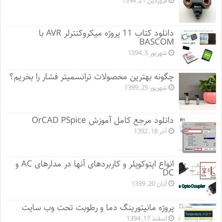
فروردین 21, 1394
دانلود کتاب 11 پروژه میکروکنترلر AVR با
BASCOM
شهریور 5, 1394
چگونه بهترین محصولات ترانسمیتر فشار را بخریم؟
شهریور 25, 1399
دانلود مرجع کامل آموزش OrCAD PSpice
آذر 18, 1392
انواع اپتوکوپلر و کاربردهای آنها در مدارهای AC و
DC
آبان 20, 1399
پروژه مانيتورينگ دما و رطوبت تحت وب سایت
اسفند 17, 1394