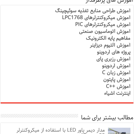
آموزش های پرطرفدار
آموزش طراحی منابع تغذیه سوئیچینگ
آموزش میکروکنترلرهای LPC1768
آموزش میکروکنترلرهای PIC
آموزش اتوماسیون صنعتی
مفاهیم پایه الکترونیک
آموزش آلتیوم دیزاینر
پروژه های آردوینو
آموزش رزبری پای
آموزش آردوینو
آموزش زبان C
آموزش پایتون
آموزش ++C
اینترنت اشیاء
مطالب بیشتر برای شما
مدار دیمر پاور LED با استفاده از میکروکنترلر