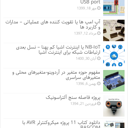
USB port
مهر 18, 1399
آپ امپ ها یا تقویت کننده های عملیاتی – مدارات
و کاربرد ها
مرداد 12, 1397
NB-IoT یا اینترنت اشیا کم پهنا – نسل بعدی
ارتباطات شبکه برای اینترنت اشیا
آبان 30, 1400
مفهوم حوزه متغیر در آردوینو-متغیرهای محلی و
متغیرهای سراسری
بهمن 6, 1396
پروژه فاصله سنج آلتراسونیک
فروردین 21, 1394
دانلود کتاب 11 پروژه میکروکنترلر AVR با
BASCOM