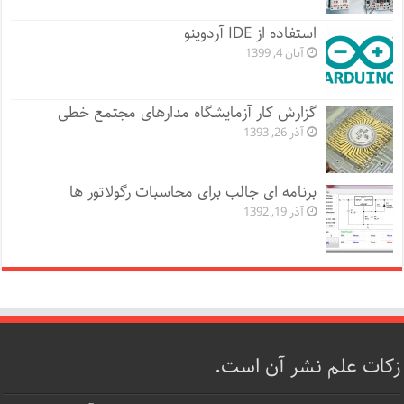
استفاده از IDE آردوینو
آبان 4, 1399
گزارش کار آزمایشگاه مدارهای مجتمع خطی
آذر 26, 1393
برنامه ای جالب برای محاسبات رگولاتور ها
آذر 19, 1392
زکات علم نشر آن است.