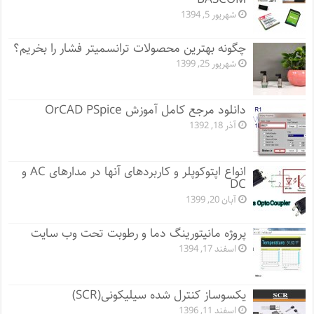
شهریور 5, 1394
چگونه بهترین محصولات ترانسمیتر فشار را بخریم؟
شهریور 25, 1399
دانلود مرجع کامل آموزش OrCAD PSpice
آذر 18, 1392
انواع اپتوکوپلر و کاربردهای آنها در مدارهای AC و
DC
آبان 20, 1399
پروژه مانيتورينگ دما و رطوبت تحت وب سایت
اسفند 17, 1394
یکسوساز کنترل شده سیلیکونی(SCR)
اسفند 11, 1396