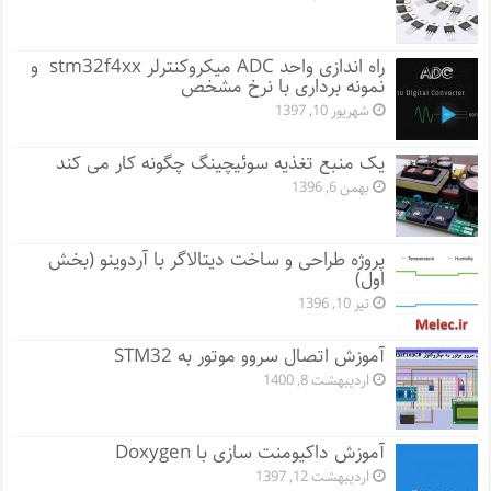
راه اندازی واحد ADC میکروکنترلر stm32f4xx و
نمونه برداری با نرخ مشخص
شهریور 10, 1397
یک منبع تغذیه سوئیچینگ چگونه کار می کند
بهمن 6, 1396
پروژه طراحی و ساخت دیتالاگر با آردوینو (بخش
اول)
تیر 10, 1396
آموزش اتصال سروو موتور به STM32
اردیبهشت 8, 1400
آموزش داکیومنت سازی با Doxygen
اردیبهشت 12, 1397