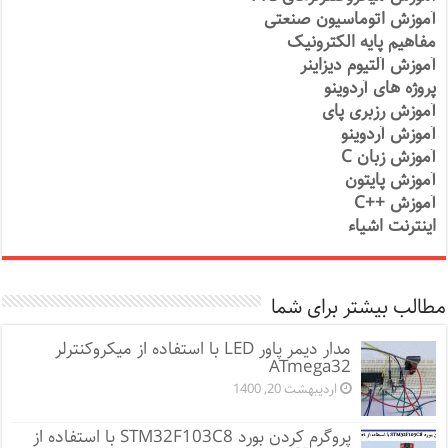
آموزش اتوماسیون صنعتی
مفاهیم پایه الکترونیک
آموزش آلتیوم دیزاینر
پروژه های آردوینو
آموزش رزبری پای
آموزش آردوینو
آموزش زبان C
آموزش پایتون
آموزش ++C
اینترنت اشیاء
مطالب بیشتر برای شما
مدار دیمر پاور LED با استفاده از میکروکنترلر
ATmega32
اردیبهشت 20, 1400
پروگرم کردن بورد STM32F103C8 با استفاده از