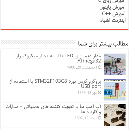
آموزش زبان C
آموزش پایتون
آموزش ++C
اینترنت اشیاء
مطالب بیشتر برای شما
مدار دیمر پاور LED با استفاده از میکروکنترلر
ATmega32
اردیبهشت 20, 1400
پروگرم کردن بورد STM32F103C8 با استفاده از
USB port
مهر 18, 1399
آپ امپ ها یا تقویت کننده های عملیاتی – مدارات
و کاربرد ها
مرداد 12, 1397