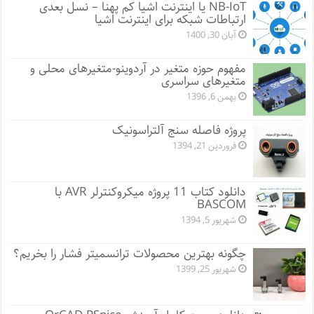
NB-IoT یا اینترنت اشیا کم پهنا – نسل بعدی
ارتباطات شبکه برای اینترنت اشیا
آبان 30, 1400
مفهوم حوزه متغیر در آردوینو-متغیرهای محلی و
متغیرهای سراسری
بهمن 6, 1396
پروژه فاصله سنج آلتراسونیک
فروردین 21, 1394
دانلود کتاب 11 پروژه میکروکنترلر AVR با
BASCOM
شهریور 5, 1394
چگونه بهترین محصولات ترانسمیتر فشار را بخریم؟
شهریور 25, 1399