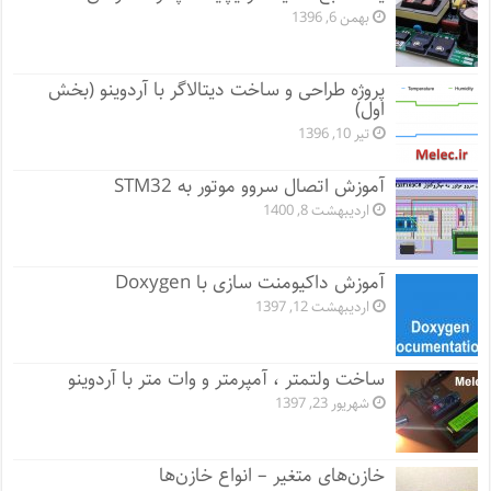
بهمن 6, 1396
پروژه طراحی و ساخت دیتالاگر با آردوینو (بخش
اول)
تیر 10, 1396
آموزش اتصال سروو موتور به STM32
اردیبهشت 8, 1400
آموزش داکیومنت سازی با Doxygen
اردیبهشت 12, 1397
ساخت ولتمتر ، آمپرمتر و وات متر با آردوینو
شهریور 23, 1397
خازن‌های متغیر – انواع خازن‌ها