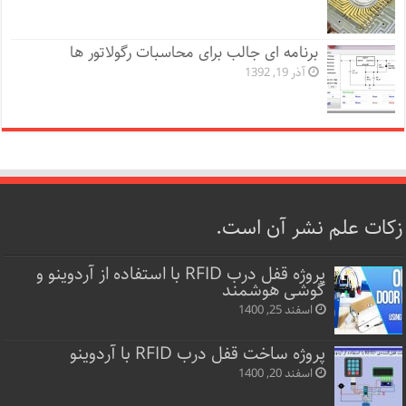
برنامه ای جالب برای محاسبات رگولاتور ها
آذر 19, 1392
زکات علم نشر آن است.
پروژه قفل‌ درب RFID با استفاده از آردوینو و
گوشی هوشمند
اسفند 25, 1400
پروژه ساخت قفل‌ درب RFID با آردوینو
اسفند 20, 1400