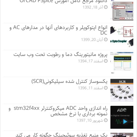
دانلود مرجع کامل آموزش OrCAD PSpice
آذر 18, 1392
انواع اپتوکوپلر و کاربردهای آنها در مدارهای AC و
DC
آبان 20, 1399
پروژه مانيتورينگ دما و رطوبت تحت وب سایت
اسفند 17, 1394
یکسوساز کنترل شده سیلیکونی(SCR)
اسفند 11, 1396
راه اندازی واحد ADC میکروکنترلر stm32f4xx و
نمونه برداری با نرخ مشخص
شهریور 10, 1397
یک منبع تغذیه سوئیچینگ چگونه کار می کند