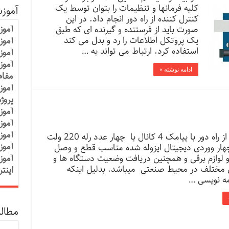
کلیه فرمانها و تنظیمات را بتوان توسط یک
آموز
کنترل کننده از راه دور انجام داد. در این
آموز
صورت باید از فرستنده و گیرنده ای که طبق
یک پروتکل اطلاعات را رد و بدل می کند
آموزش
استفاده کرد. ارتباط می تواند به …
آموز
آموز
ادامه نوشته »
مفاه
آموز
پروژ
آموز
آموز
آموز
پروژه کنترل از راه دور با پیامک 4 کانال با چهار عدد رله 220 ولت
آموز
و چهار ووردی دیجیتال ایزوله شده مناسب قطع و وصل
و لوازم برقی و همچنین دریافت وضعیت دستگاه ها و
آموز
مختلف در محیط صنعتی میباشد. بدلیل اینکه
اینت
ه نویسی …
مطالب