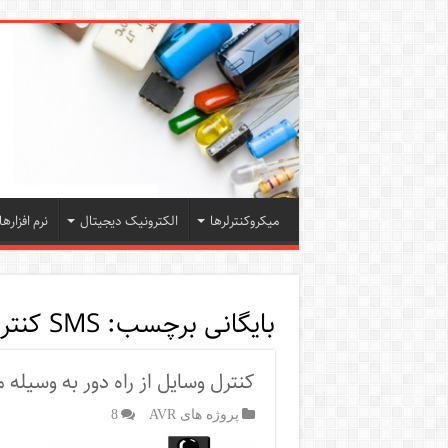
میکروکنترلرها
الکترونیک دیجیتال
نرم افزارها
بایگانی برچسب:
SMS کنترل 4 کانال
کنترل وسایل از راه دور به وسیله 
پروژه های AVR
8