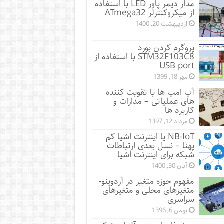
مدار دیمر پاور LED با استفاده
از میکروکنترلر ATmega32
اردیبهشت 20, 1400
پروگرم کردن بورد
STM32F103C8 با استفاده از
USB port
مهر 18, 1399
آپ امپ ها یا تقویت کننده
های عملیاتی – مدارات و
کاربرد ها
مرداد 12, 1397
NB-IoT یا اینترنت اشیا کم
پهنا – نسل بعدی ارتباطات
شبکه برای اینترنت اشیا
آبان 30, 1400
مفهوم حوزه متغیر در آردوینو-
متغیرهای محلی و متغیرهای
سراسری
بهمن 6, 1396