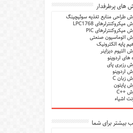
ش های پرطرفدار
ش طراحی منابع تغذیه سوئیچینگ
 میکروکنترلرهای LPC1768
ش میکروکنترلرهای PIC
ش اتوماسیون صنعتی
یم پایه الکترونیک
ش آلتیوم دیزاینر
ه های آردوینو
ش رزبری پای
ش آردوینو
ش زبان C
ش پایتون
ش ++C
رنت اشیاء
 بیشتر برای شما