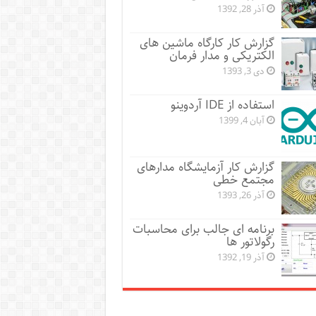
آذر 28, 1392
گزارش کار کارگاه ماشین های
الکتریکی و مدار فرمان
دی 3, 1393
استفاده از IDE آردوینو
آبان 4, 1399
گزارش کار آزمایشگاه مدارهای
مجتمع خطی
آذر 26, 1393
برنامه ای جالب برای محاسبات
رگولاتور ها
آذر 19, 1392