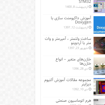
STM32
اردیبهشت 8, 1400
آموزش داکیومنت سازی با
Doxygen
اردیبهشت 12, 1397
ساخت ولتمتر ، آمپرمتر و وات
متر با آردوینو
شهریور 23, 1397
خازن‌های متغیر – انواع
خازن‌ها
دی 28, 1396
مجموعه مقالات آموزش آلتیوم
دیزاینر
دی 10, 1392
هرم اتوماسیون صنعتی