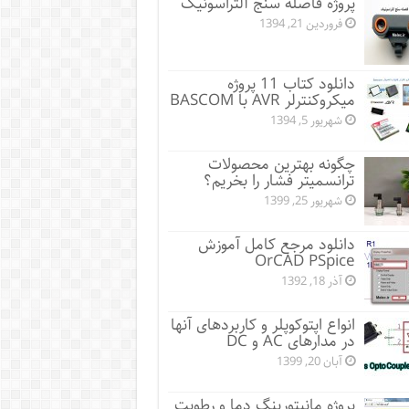
پروژه فاصله سنج آلتراسونیک
فروردین 21, 1394
دانلود کتاب 11 پروژه
میکروکنترلر AVR با BASCOM
شهریور 5, 1394
چگونه بهترین محصولات
ترانسمیتر فشار را بخریم؟
شهریور 25, 1399
دانلود مرجع کامل آموزش
OrCAD PSpice
آذر 18, 1392
انواع اپتوکوپلر و کاربردهای آنها
در مدارهای AC و DC
آبان 20, 1399
پروژه مانيتورينگ دما و رطوبت