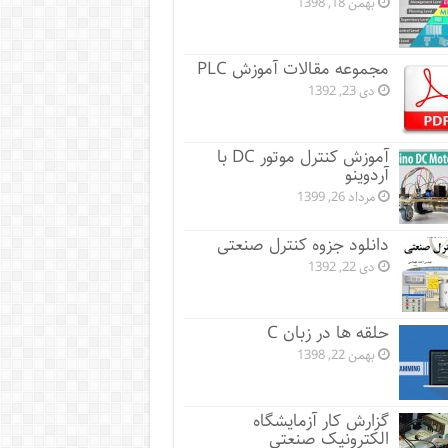
بهمن 18, 1398
مجموعه مقالات آموزش PLC
دی 23, 1392
آموزش کنترل موتور DC با
آردوینو
مرداد 26, 1399
دانلود جزوه کنترل صنعتی
دی 22, 1392
حلقه ها در زبان C
بهمن 22, 1398
گزارش کار آزمایشگاه
الکترونیک صنعتی