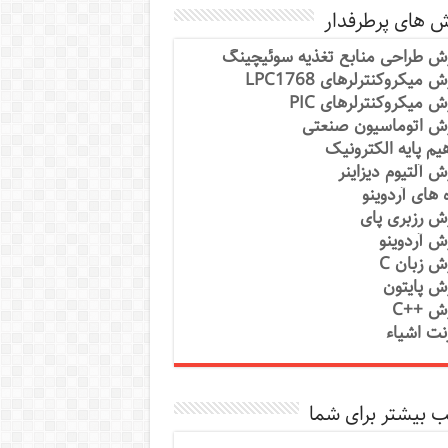
ش های پرطرفدار
ش طراحی منابع تغذیه سوئیچینگ
 میکروکنترلرهای LPC1768
ش میکروکنترلرهای PIC
ش اتوماسیون صنعتی
یم پایه الکترونیک
ش آلتیوم دیزاینر
ه های آردوینو
ش رزبری پای
ش آردوینو
ش زبان C
ش پایتون
ش ++C
رنت اشیاء
 بیشتر برای شما