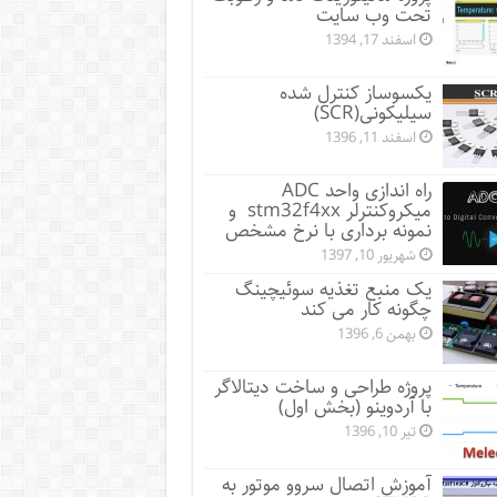
تحت وب سایت
اسفند 17, 1394
یکسوساز کنترل شده
سیلیکونی(SCR)
اسفند 11, 1396
راه اندازی واحد ADC
میکروکنترلر stm32f4xx و
نمونه برداری با نرخ مشخص
شهریور 10, 1397
یک منبع تغذیه سوئیچینگ
چگونه کار می کند
بهمن 6, 1396
پروژه طراحی و ساخت دیتالاگر
با آردوینو (بخش اول)
تیر 10, 1396
آموزش اتصال سروو موتور به