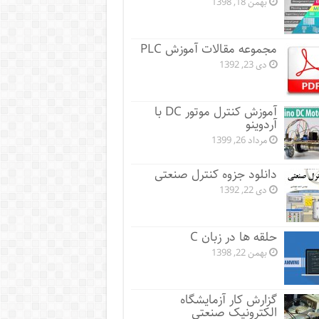
بهمن 18, 1398
مجموعه مقالات آموزش PLC
دی 23, 1392
آموزش کنترل موتور DC با
آردوینو
مرداد 26, 1399
دانلود جزوه کنترل صنعتی
دی 22, 1392
حلقه ها در زبان C
بهمن 22, 1398
گزارش کار آزمایشگاه
الکترونیک صنعتی