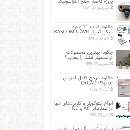
پروژه فاصله سنج آلتراسونیک
فروردین 21, 1394
دانلود کتاب 11 پروژه
میکروکنترلر AVR با BASCOM
شهریور 5, 1394
چگونه بهترین محصولات
ترانسمیتر فشار را بخریم؟
شهریور 25, 1399
دانلود مرجع کامل آموزش
OrCAD PSpice
آذر 18, 1392
انواع اپتوکوپلر و کاربردهای آنها
در مدارهای AC و DC
آبان 20, 1399
پروژه مانيتورينگ دما و رطوبت