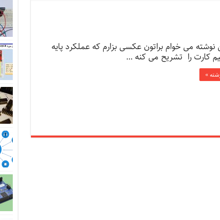
 نوشته می خوام براتون عکسی بزارم که عملکرد پایه
م کارت را تشریح می کنه …
وشته »