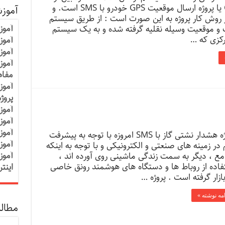
طریق GSM یا پروژه ارسال موقعیت GPS خودرو با SMS است. و
آموز
 روش کار پروژه به این صورت است : از طریق سیستم
آموز
عت و موقعیت وسیله نقلیه گرفته شده و به یک سیستم
رکزی که …
آموزش
آموز
آموز
مفاه
آموز
پروژ
آموز
آموز
آموز
پروژه هشدار نشتی گاز با SMS امروزه با توجه به پیشرفت
آموز
 در زمینه های صنعتی و الکترونیکی و با توجه به اینکه
آموز
مع ، دیگر به سمت زندگی ماشینی روی آورده اند ،
فاده از روباط ها و دستگاه های هوشمند رونق خاصی
اینت
ازار گرفته است . پروژه …
امه نوشته »
مطالب