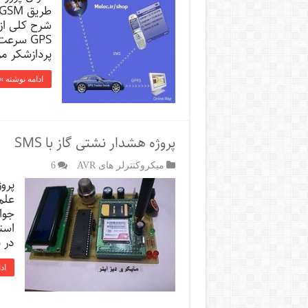
شرح کلی از
GPS سر
پردازشکر م
ادامه نوشته »
پروژه هشدار نشتی گاز با SMS
میکروکنترلر های AVR
6
علم
جوا
است
در ب
اد