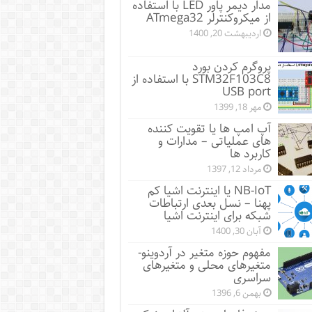
مدار دیمر پاور LED با استفاده
از میکروکنترلر ATmega32
اردیبهشت 20, 1400
پروگرم کردن بورد
STM32F103C8 با استفاده از
USB port
مهر 18, 1399
آپ امپ ها یا تقویت کننده
های عملیاتی – مدارات و
کاربرد ها
مرداد 12, 1397
NB-IoT یا اینترنت اشیا کم
پهنا – نسل بعدی ارتباطات
شبکه برای اینترنت اشیا
آبان 30, 1400
مفهوم حوزه متغیر در آردوینو-
متغیرهای محلی و متغیرهای
سراسری
بهمن 6, 1396