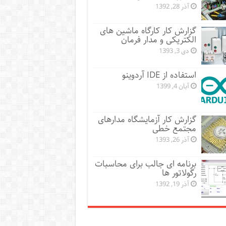
آذر 28, 1392
گزارش کار کارگاه ماشین های
الکتریکی و مدار فرمان
دی 3, 1393
استفاده از IDE آردوینو
آبان 4, 1399
گزارش کار آزمایشگاه مدارهای
مجتمع خطی
آذر 26, 1393
برنامه ای جالب برای محاسبات
رگولاتور ها
آذر 19, 1392