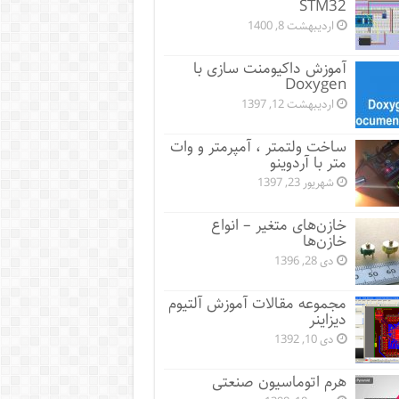
STM32
اردیبهشت 8, 1400
آموزش داکیومنت سازی با
Doxygen
اردیبهشت 12, 1397
ساخت ولتمتر ، آمپرمتر و وات
متر با آردوینو
شهریور 23, 1397
خازن‌های متغیر – انواع
خازن‌ها
دی 28, 1396
مجموعه مقالات آموزش آلتیوم
دیزاینر
دی 10, 1392
هرم اتوماسیون صنعتی