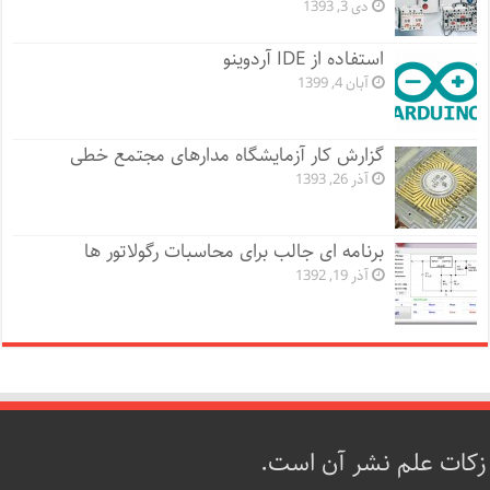
دی 3, 1393
استفاده از IDE آردوینو
آبان 4, 1399
گزارش کار آزمایشگاه مدارهای مجتمع خطی
آذر 26, 1393
برنامه ای جالب برای محاسبات رگولاتور ها
آذر 19, 1392
زکات علم نشر آن است.