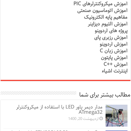
آموزش میکروکنترلرهای PIC
آموزش اتوماسیون صنعتی
مفاهیم پایه الکترونیک
آموزش آلتیوم دیزاینر
پروژه های آردوینو
آموزش رزبری پای
آموزش آردوینو
آموزش زبان C
آموزش پایتون
آموزش ++C
اینترنت اشیاء
مطالب بیشتر برای شما
مدار دیمر پاور LED با استفاده از میکروکنترلر
ATmega32
اردیبهشت 20, 1400