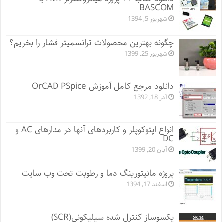
BASCOM
شهریور 5, 1394
چگونه بهترین محصولات ترانسمیتر فشار را بخریم؟
شهریور 25, 1399
دانلود مرجع کامل آموزش OrCAD PSpice
آذر 18, 1392
انواع اپتوکوپلر و کاربردهای آنها در مدارهای AC و
DC
آبان 20, 1399
پروژه مانيتورينگ دما و رطوبت تحت وب سایت
اسفند 17, 1394
یکسوساز کنترل شده سیلیکونی(SCR)