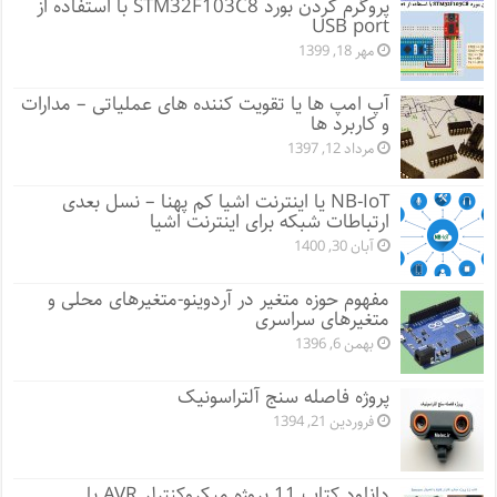
پروگرم کردن بورد STM32F103C8 با استفاده از
USB port
مهر 18, 1399
آپ امپ ها یا تقویت کننده های عملیاتی – مدارات
و کاربرد ها
مرداد 12, 1397
NB-IoT یا اینترنت اشیا کم پهنا – نسل بعدی
ارتباطات شبکه برای اینترنت اشیا
آبان 30, 1400
مفهوم حوزه متغیر در آردوینو-متغیرهای محلی و
متغیرهای سراسری
بهمن 6, 1396
پروژه فاصله سنج آلتراسونیک
فروردین 21, 1394
دانلود کتاب 11 پروژه میکروکنترلر AVR با