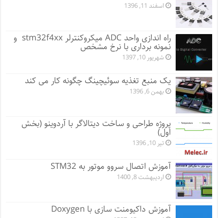
اسفند 11, 1396
راه اندازی واحد ADC میکروکنترلر stm32f4xx و
نمونه برداری با نرخ مشخص
شهریور 10, 1397
یک منبع تغذیه سوئیچینگ چگونه کار می کند
بهمن 6, 1396
پروژه طراحی و ساخت دیتالاگر با آردوینو (بخش
اول)
تیر 10, 1396
آموزش اتصال سروو موتور به STM32
اردیبهشت 8, 1400
آموزش داکیومنت سازی با Doxygen