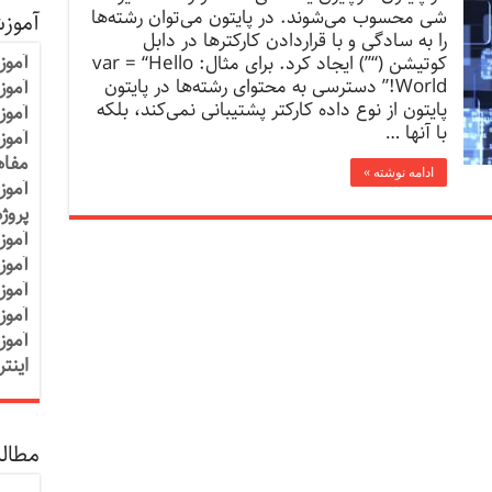
شی محسوب می‌شوند. در پایتون می‌توان رشته‌ها
آموز
را به سادگی و با قراردادن کارکترها در دابل
آموز
کوتیشن (“”) ایجاد کرد. برای مثال: var = “Hello
World!” دسترسی به محتوای رشته‌ها در پایتون
آموزش
پایتون از نوع داده کارکتر پشتیبانی نمی‌کند، بلکه
آموز
با آنها …
آموز
مفاه
ادامه نوشته »
آموز
پروژ
آموز
آموز
آموز
آموز
آموز
اینت
مطالب