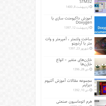
STM32
اردیبهشت 8, 1400
آموزش داکیومنت سازی با
Doxygen
اردیبهشت 12, 1397
ساخت ولتمتر ، آمپرمتر و وات
متر با آردوینو
شهریور 23, 1397
خازن‌های متغیر – انواع
خازن‌ها
دی 28, 1396
مجموعه مقالات آموزش آلتیوم
دیزاینر
دی 10, 1392
هرم اتوماسیون صنعتی