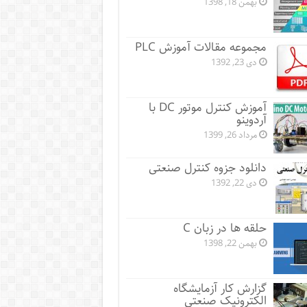
بهمن 18, 1398
مجموعه مقالات آموزش PLC
دی 23, 1392
آموزش کنترل موتور DC با
آردوینو
مرداد 26, 1399
دانلود جزوه کنترل صنعتی
دی 22, 1392
حلقه ها در زبان C
بهمن 22, 1398
گزارش کار آزمایشگاه
الکترونیک صنعتی