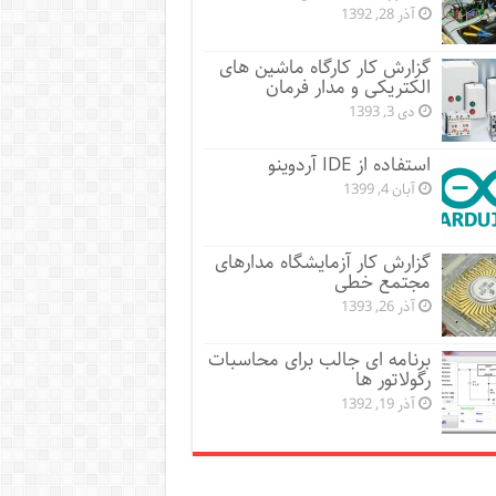
آذر 28, 1392
گزارش کار کارگاه ماشین های
الکتریکی و مدار فرمان
دی 3, 1393
استفاده از IDE آردوینو
آبان 4, 1399
گزارش کار آزمایشگاه مدارهای
مجتمع خطی
آذر 26, 1393
برنامه ای جالب برای محاسبات
رگولاتور ها
آذر 19, 1392