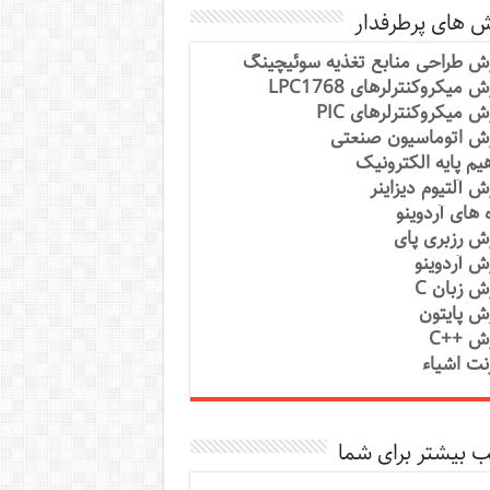
ش های پرطرفدار
ش طراحی منابع تغذیه سوئیچینگ
 میکروکنترلرهای LPC1768
ش میکروکنترلرهای PIC
ش اتوماسیون صنعتی
یم پایه الکترونیک
ش آلتیوم دیزاینر
ه های آردوینو
ش رزبری پای
ش آردوینو
ش زبان C
ش پایتون
ش ++C
رنت اشیاء
 بیشتر برای شما