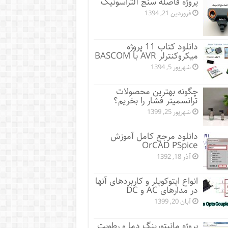
پروژه فاصله سنج آلتراسونیک
فروردین 21, 1394
دانلود کتاب 11 پروژه
میکروکنترلر AVR با BASCOM
شهریور 5, 1394
چگونه بهترین محصولات
ترانسمیتر فشار را بخریم؟
شهریور 25, 1399
دانلود مرجع کامل آموزش
OrCAD PSpice
آذر 18, 1392
انواع اپتوکوپلر و کاربردهای آنها
در مدارهای AC و DC
آبان 20, 1399
پروژه مانيتورينگ دما و رطوبت