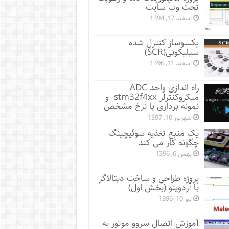
تحت وب سایت
اسفند 17, 1394
یکسوساز کنترل شده
سیلیکونی(SCR)
اسفند 11, 1396
راه اندازی واحد ADC
میکروکنترلر stm32f4xx و
نمونه برداری با نرخ مشخص
شهریور 10, 1397
یک منبع تغذیه سوئیچینگ
چگونه کار می کند
بهمن 6, 1396
پروژه طراحی و ساخت دیتالاگر
با آردوینو (بخش اول)
تیر 10, 1396
آموزش اتصال سروو موتور به