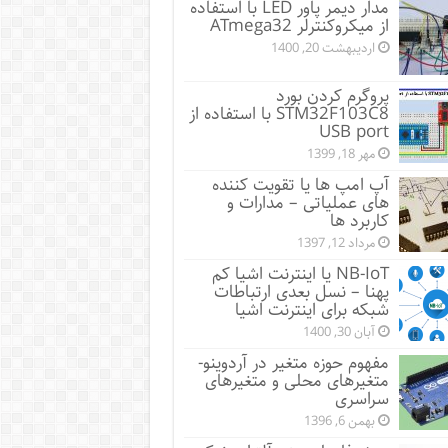
مدار دیمر پاور LED با استفاده
از میکروکنترلر ATmega32
اردیبهشت 20, 1400
پروگرم کردن بورد
STM32F103C8 با استفاده از
USB port
مهر 18, 1399
آپ امپ ها یا تقویت کننده
های عملیاتی – مدارات و
کاربرد ها
مرداد 12, 1397
NB-IoT یا اینترنت اشیا کم
پهنا – نسل بعدی ارتباطات
شبکه برای اینترنت اشیا
آبان 30, 1400
مفهوم حوزه متغیر در آردوینو-
متغیرهای محلی و متغیرهای
سراسری
بهمن 6, 1396