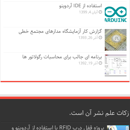
استفاده از IDE آردوینو
آبان 4, 1399
گزارش کار آزمایشگاه مدارهای مجتمع خطی
آذر 26, 1393
برنامه ای جالب برای محاسبات رگولاتور ها
آذر 19, 1392
زکات علم نشر آن است.
پروژه قفل‌ درب RFID با استفاده از آردوینو و