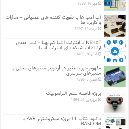
مهر 18, 1399
آپ امپ ها یا تقویت کننده های عملیاتی – مدارات
و کاربرد ها
مرداد 12, 1397
NB-IoT یا اینترنت اشیا کم پهنا – نسل بعدی
ارتباطات شبکه برای اینترنت اشیا
آبان 30, 1400
مفهوم حوزه متغیر در آردوینو-متغیرهای محلی و
متغیرهای سراسری
بهمن 6, 1396
پروژه فاصله سنج آلتراسونیک
فروردین 21, 1394
دانلود کتاب 11 پروژه میکروکنترلر AVR با
BASCOM