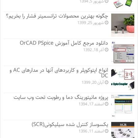
شهریور 5, 1394
چگونه بهترین محصولات ترانسمیتر فشار را بخریم؟
شهریور 25, 1399
دانلود مرجع کامل آموزش OrCAD PSpice
آذر 18, 1392
انواع اپتوکوپلر و کاربردهای آنها در مدارهای AC و
DC
آبان 20, 1399
پروژه مانيتورينگ دما و رطوبت تحت وب سایت
اسفند 17, 1394
یکسوساز کنترل شده سیلیکونی(SCR)
اسفند 11, 1396