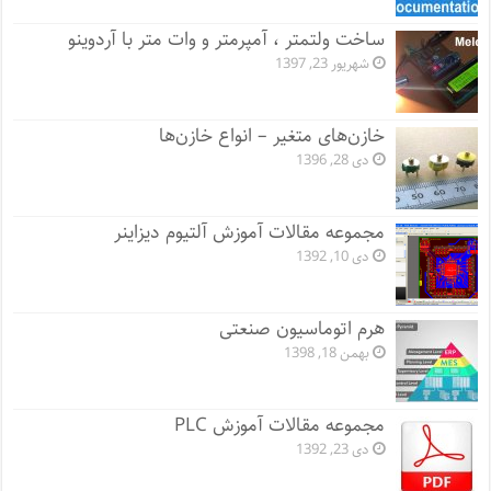
ساخت ولتمتر ، آمپرمتر و وات متر با آردوینو
شهریور 23, 1397
خازن‌های متغیر – انواع خازن‌ها
دی 28, 1396
مجموعه مقالات آموزش آلتیوم دیزاینر
دی 10, 1392
هرم اتوماسیون صنعتی
بهمن 18, 1398
مجموعه مقالات آموزش PLC
دی 23, 1392