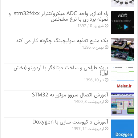
راه اندازی واحد ADC میکروکنترلر stm32f4xx و
نمونه برداری با نرخ مشخص
شهریور 10, 1397
یک منبع تغذیه سوئیچینگ چگونه کار می کند
بهمن 6, 1396
پروژه طراحی و ساخت دیتالاگر با آردوینو (بخش
اول)
تیر 10, 1396
آموزش اتصال سروو موتور به STM32
اردیبهشت 8, 1400
آموزش داکیومنت سازی با Doxygen
اردیبهشت 12, 1397