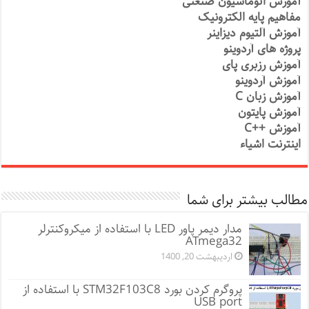
آموزش اتوماسیون صنعتی
مفاهیم پایه الکترونیک
آموزش آلتیوم دیزاینر
پروژه های آردوینو
آموزش رزبری پای
آموزش آردوینو
آموزش زبان C
آموزش پایتون
آموزش ++C
اینترنت اشیاء
مطالب بیشتر برای شما
مدار دیمر پاور LED با استفاده از میکروکنترلر
ATmega32
اردیبهشت 20, 1400
پروگرم کردن بورد STM32F103C8 با استفاده از
USB port