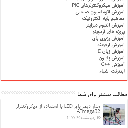
آموزش میکروکنترلرهای PIC
آموزش اتوماسیون صنعتی
مفاهیم پایه الکترونیک
آموزش آلتیوم دیزاینر
پروژه های آردوینو
آموزش رزبری پای
آموزش آردوینو
آموزش زبان C
آموزش پایتون
آموزش ++C
اینترنت اشیاء
مطالب بیشتر برای شما
مدار دیمر پاور LED با استفاده از میکروکنترلر
ATmega32
اردیبهشت 20, 1400