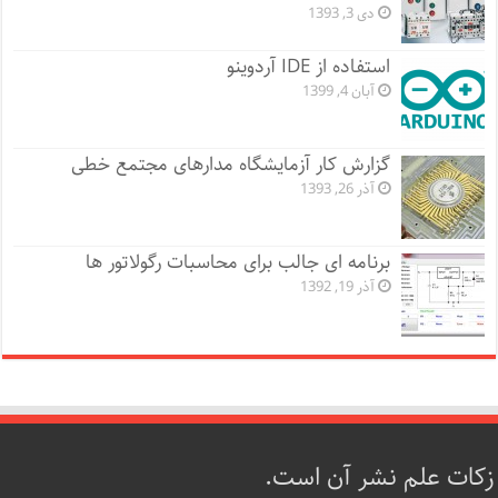
دی 3, 1393
استفاده از IDE آردوینو
آبان 4, 1399
گزارش کار آزمایشگاه مدارهای مجتمع خطی
آذر 26, 1393
برنامه ای جالب برای محاسبات رگولاتور ها
آذر 19, 1392
زکات علم نشر آن است.