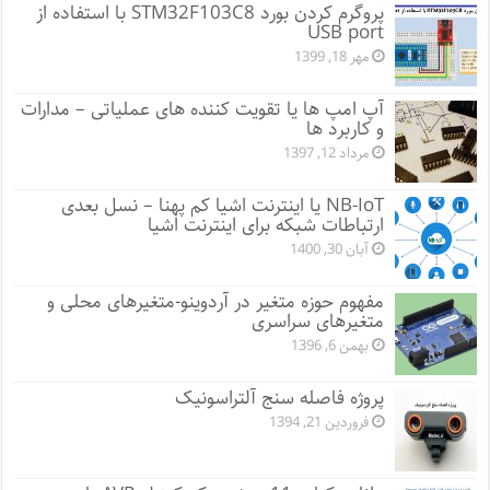
پروگرم کردن بورد STM32F103C8 با استفاده از
USB port
مهر 18, 1399
آپ امپ ها یا تقویت کننده های عملیاتی – مدارات
و کاربرد ها
مرداد 12, 1397
NB-IoT یا اینترنت اشیا کم پهنا – نسل بعدی
ارتباطات شبکه برای اینترنت اشیا
آبان 30, 1400
مفهوم حوزه متغیر در آردوینو-متغیرهای محلی و
متغیرهای سراسری
بهمن 6, 1396
پروژه فاصله سنج آلتراسونیک
فروردین 21, 1394