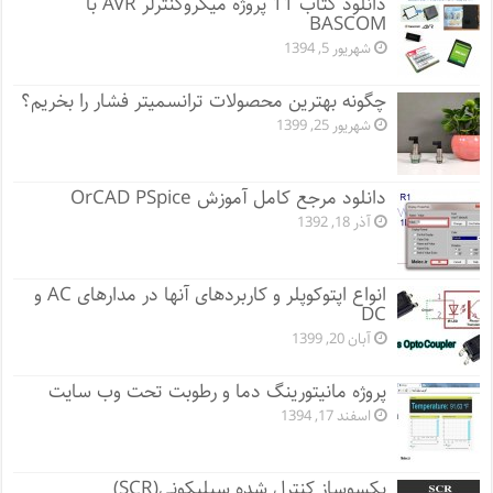
دانلود کتاب 11 پروژه میکروکنترلر AVR با
BASCOM
شهریور 5, 1394
چگونه بهترین محصولات ترانسمیتر فشار را بخریم؟
شهریور 25, 1399
دانلود مرجع کامل آموزش OrCAD PSpice
آذر 18, 1392
انواع اپتوکوپلر و کاربردهای آنها در مدارهای AC و
DC
آبان 20, 1399
پروژه مانيتورينگ دما و رطوبت تحت وب سایت
اسفند 17, 1394
یکسوساز کنترل شده سیلیکونی(SCR)