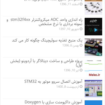
اسفند 11, 1396
راه اندازی واحد ADC میکروکنترلر stm32f4xx و
نمونه برداری با نرخ مشخص
شهریور 10, 1397
یک منبع تغذیه سوئیچینگ چگونه کار می کند
بهمن 6, 1396
پروژه طراحی و ساخت دیتالاگر با آردوینو (بخش
اول)
تیر 10, 1396
آموزش اتصال سروو موتور به STM32
اردیبهشت 8, 1400
آموزش داکیومنت سازی با Doxygen