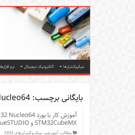
میکروکنترلرها
الکترونیک دیجیتال
نرم افزارها
بایگانی برچسب:
ucleo64
STM32CubeMX و TrueSTUDIO – پروژه‌ی ساده‌ی کنترل LED
مطالب آموزشی میکروکنترلرهای ARM