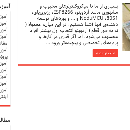
آموز
بسیاری از ما با میکروکنترلرهای محبوب و
مشهوری مانند آردوینو، ESP8266، رزبری‌پای،
آموز
NoduMCU ،8051 و … و بوردهای توسعه
آموزش
دهنده‌ی آنها آشنا هستیم. در این میان، معمولا (
آموز
نه به طور قطع) آردوینو انتخاب اول بیشتر افراد
محسوب می‌شود. اما اگر قدری در کارها و
آموز
پروژه‌ه‍ای تخصصی و پیچیده‌تر ورود …
مفاه
آموز
ادامه نوشته »
پروژ
آموز
آموز
آموز
آموز
آموز
اینت
مطالب