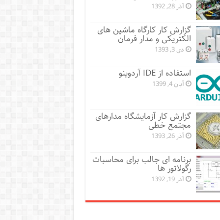
آذر 28, 1392
گزارش کار کارگاه ماشین های
الکتریکی و مدار فرمان
دی 3, 1393
استفاده از IDE آردوینو
آبان 4, 1399
گزارش کار آزمایشگاه مدارهای
مجتمع خطی
آذر 26, 1393
برنامه ای جالب برای محاسبات
رگولاتور ها
آذر 19, 1392