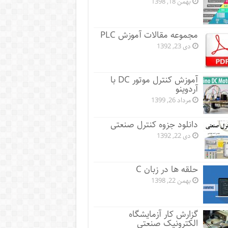
بهمن 18, 1398
مجموعه مقالات آموزش PLC
دی 23, 1392
آموزش کنترل موتور DC با
آردوینو
مرداد 26, 1399
دانلود جزوه کنترل صنعتی
دی 22, 1392
حلقه ها در زبان C
بهمن 22, 1398
گزارش کار آزمایشگاه
الکترونیک صنعتی