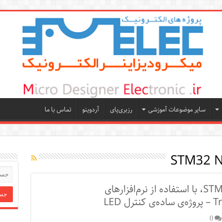
سایر موضوعات آموزشی
رزبری‌پای
آردوینو
تماس با ما
STM32 N
آموزش کار با بورد STM32 Nucleo64، با استفاده از نرم‌افزارهای
0