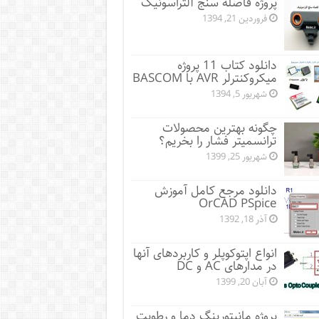
پروژه فاصله سنج آلتراسونیک
فروردین 21, 1394
دانلود کتاب 11 پروژه
میکروکنترلر AVR با BASCOM
شهریور 5, 1394
چگونه بهترین محصولات
ترانسمیتر فشار را بخریم؟
شهریور 25, 1399
دانلود مرجع کامل آموزش
OrCAD PSpice
آذر 18, 1392
انواع اپتوکوپلر و کاربردهای آنها
در مدارهای AC و DC
آبان 20, 1399
پروژه مانيتورينگ دما و رطوبت