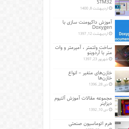
STM32
اردیبهشت 8, 1400
آموزش داکیومنت سازی با
Doxygen
اردیبهشت 12, 1397
ساخت ولتمتر ، آمپرمتر و وات
متر با آردوینو
شهریور 23, 1397
خازن‌های متغیر – انواع
خازن‌ها
دی 28, 1396
مجموعه مقالات آموزش آلتیوم
دیزاینر
دی 10, 1392
هرم اتوماسیون صنعتی