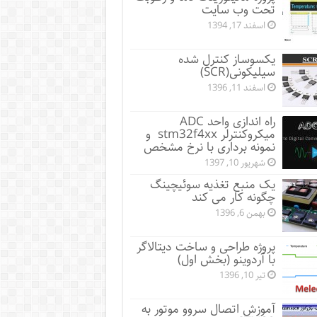
تحت وب سایت
اسفند 17, 1394
یکسوساز کنترل شده
سیلیکونی(SCR)
اسفند 11, 1396
راه اندازی واحد ADC
میکروکنترلر stm32f4xx و
نمونه برداری با نرخ مشخص
شهریور 10, 1397
یک منبع تغذیه سوئیچینگ
چگونه کار می کند
بهمن 6, 1396
پروژه طراحی و ساخت دیتالاگر
با آردوینو (بخش اول)
تیر 10, 1396
آموزش اتصال سروو موتور به