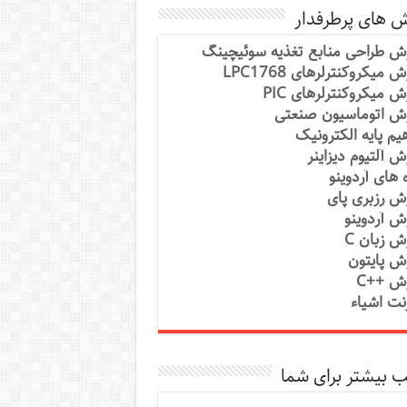
ش های پرطرفدار
ش طراحی منابع تغذیه سوئیچینگ
 میکروکنترلرهای LPC1768
ش میکروکنترلرهای PIC
ش اتوماسیون صنعتی
یم پایه الکترونیک
ش آلتیوم دیزاینر
ه های آردوینو
ش رزبری پای
ش آردوینو
ش زبان C
ش پایتون
ش ++C
رنت اشیاء
 بیشتر برای شما