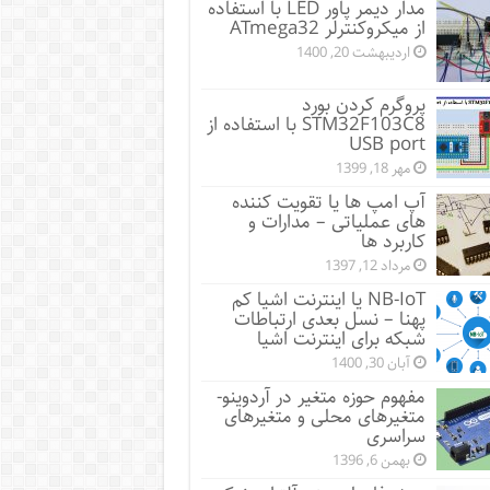
مدار دیمر پاور LED با استفاده
از میکروکنترلر ATmega32
اردیبهشت 20, 1400
پروگرم کردن بورد
STM32F103C8 با استفاده از
USB port
مهر 18, 1399
آپ امپ ها یا تقویت کننده
های عملیاتی – مدارات و
کاربرد ها
مرداد 12, 1397
NB-IoT یا اینترنت اشیا کم
پهنا – نسل بعدی ارتباطات
شبکه برای اینترنت اشیا
آبان 30, 1400
مفهوم حوزه متغیر در آردوینو-
متغیرهای محلی و متغیرهای
سراسری
بهمن 6, 1396