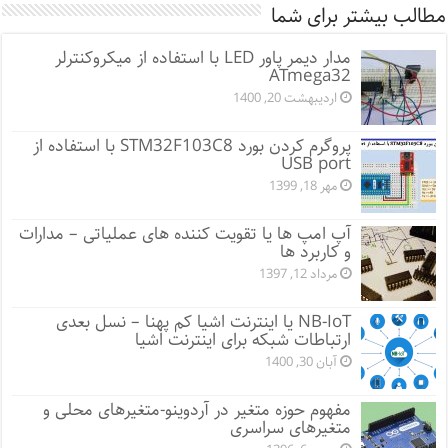
مطالب بیشتر برای شما
مدار دیمر پاور LED با استفاده از میکروکنترلر
ATmega32
اردیبهشت 20, 1400
پروگرم کردن بورد STM32F103C8 با استفاده از
USB port
مهر 18, 1399
آپ امپ ها یا تقویت کننده های عملیاتی – مدارات
و کاربرد ها
مرداد 12, 1397
NB-IoT یا اینترنت اشیا کم پهنا – نسل بعدی
ارتباطات شبکه برای اینترنت اشیا
آبان 30, 1400
مفهوم حوزه متغیر در آردوینو-متغیرهای محلی و
متغیرهای سراسری