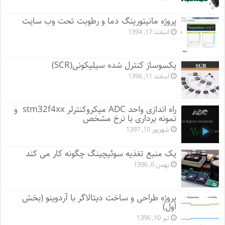
پروژه مانيتورينگ دما و رطوبت تحت وب سایت
اسفند 17, 1394
یکسوساز کنترل شده سیلیکونی(SCR)
اسفند 11, 1396
راه اندازی واحد ADC میکروکنترلر stm32f4xx و
نمونه برداری با نرخ مشخص
شهریور 10, 1397
یک منبع تغذیه سوئیچینگ چگونه کار می کند
بهمن 6, 1396
پروژه طراحی و ساخت دیتالاگر با آردوینو (بخش
اول)
تیر 10, 1396