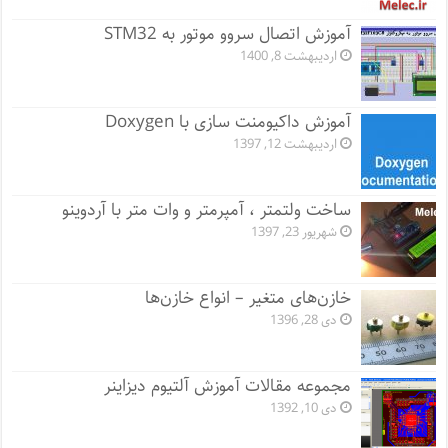
آموزش اتصال سروو موتور به STM32
اردیبهشت 8, 1400
آموزش داکیومنت سازی با Doxygen
اردیبهشت 12, 1397
ساخت ولتمتر ، آمپرمتر و وات متر با آردوینو
شهریور 23, 1397
خازن‌های متغیر – انواع خازن‌ها
دی 28, 1396
مجموعه مقالات آموزش آلتیوم دیزاینر
دی 10, 1392