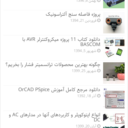
بهمن 6, 1396
پروژه فاصله سنج آلتراسونیک
فروردین 21, 1394
دانلود کتاب 11 پروژه میکروکنترلر AVR با
BASCOM
شهریور 5, 1394
چگونه بهترین محصولات ترانسمیتر فشار را بخریم؟
شهریور 25, 1399
دانلود مرجع کامل آموزش OrCAD PSpice
آذر 18, 1392
انواع اپتوکوپلر و کاربردهای آنها در مدارهای AC و
DC
آبان 20, 1399