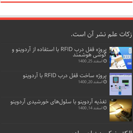
زکات علم نشر آن است.
پروژه قفل‌ درب RFID با استفاده از آردوینو و
گوشی هوشمند
اسفند 25, 1400
پروژه ساخت قفل‌ درب RFID با آردوینو
اسفند 20, 1400
تغذیه آردوینو با سلول‌های خورشیدی آردوینو
اسفند 14, 1400