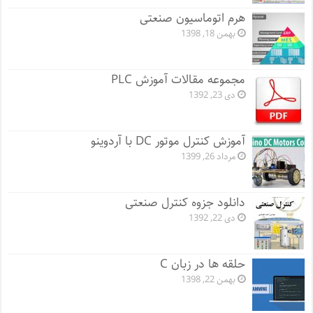
هرم اتوماسیون صنعتی
بهمن 18, 1398
مجموعه مقالات آموزش PLC
دی 23, 1392
آموزش کنترل موتور DC با آردوینو
مرداد 26, 1399
دانلود جزوه کنترل صنعتی
دی 22, 1392
حلقه ها در زبان C
بهمن 22, 1398