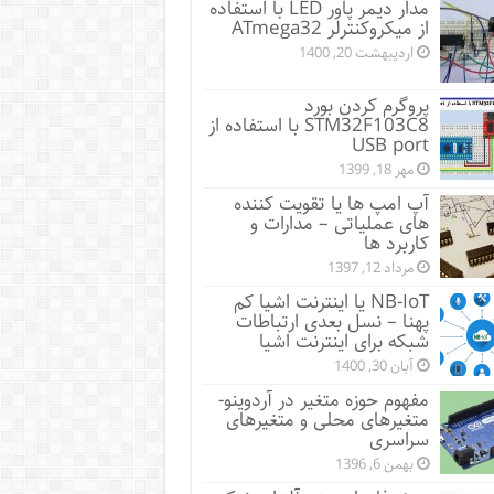
مدار دیمر پاور LED با استفاده
از میکروکنترلر ATmega32
اردیبهشت 20, 1400
پروگرم کردن بورد
STM32F103C8 با استفاده از
USB port
مهر 18, 1399
آپ امپ ها یا تقویت کننده
های عملیاتی – مدارات و
کاربرد ها
مرداد 12, 1397
NB-IoT یا اینترنت اشیا کم
پهنا – نسل بعدی ارتباطات
شبکه برای اینترنت اشیا
آبان 30, 1400
مفهوم حوزه متغیر در آردوینو-
متغیرهای محلی و متغیرهای
سراسری
بهمن 6, 1396