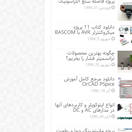
پروژه فاصله سنج آلتراسونیک
فروردین 21, 1394
دانلود کتاب 11 پروژه
میکروکنترلر AVR با BASCOM
شهریور 5, 1394
چگونه بهترین محصولات
ترانسمیتر فشار را بخریم؟
شهریور 25, 1399
دانلود مرجع کامل آموزش
OrCAD PSpice
آذر 18, 1392
انواع اپتوکوپلر و کاربردهای آنها
در مدارهای AC و DC
آبان 20, 1399
پروژه مانيتورينگ دما و رطوبت