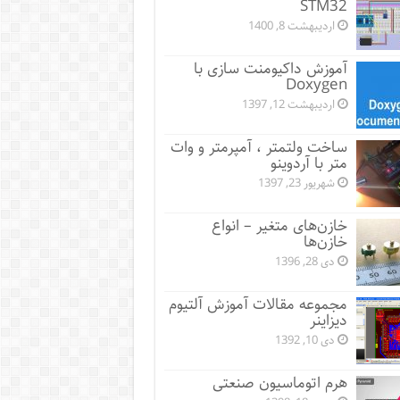
STM32
اردیبهشت 8, 1400
آموزش داکیومنت سازی با
Doxygen
اردیبهشت 12, 1397
ساخت ولتمتر ، آمپرمتر و وات
متر با آردوینو
شهریور 23, 1397
خازن‌های متغیر – انواع
خازن‌ها
دی 28, 1396
مجموعه مقالات آموزش آلتیوم
دیزاینر
دی 10, 1392
هرم اتوماسیون صنعتی