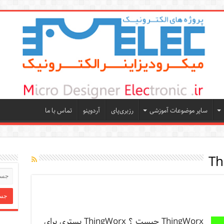
سایر موضوعات آموزشی
رزبری‌پای
آردوینو
تماس با ما
Th
ThingWorx چیست ؟ ThingWorx بستری برای