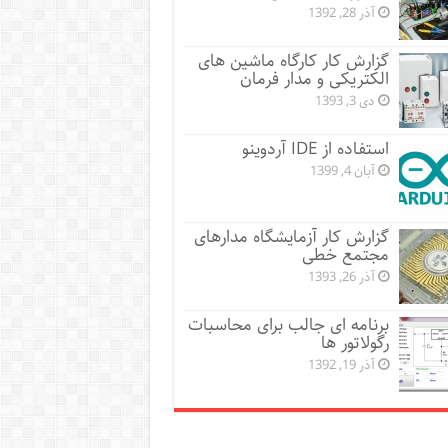
آذر 28, 1392
گزارش کار کارگاه ماشین های
الکتریکی و مدار فرمان
دی 3, 1393
استفاده از IDE آردوینو
آبان 4, 1399
گزارش کار آزمایشگاه مدارهای
مجتمع خطی
آذر 26, 1393
برنامه ای جالب برای محاسبات
رگولاتور ها
آذر 19, 1392