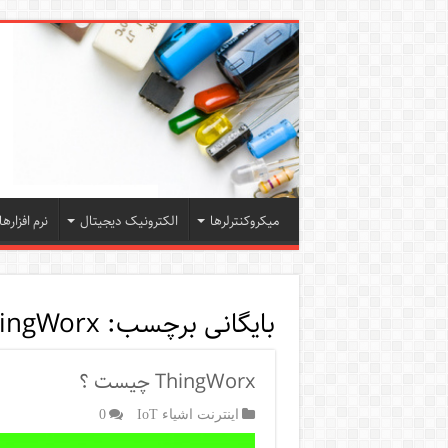
میکروکنترلرها
الکترونیک دیجیتال
نرم افزارها
بایگانی برچسب:
ingWorx
ThingWorx چیست ؟
اینترنت اشیاء IoT
0