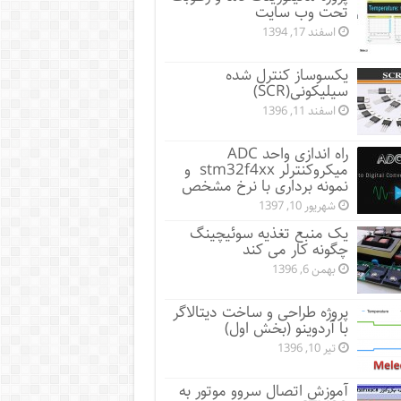
تحت وب سایت
اسفند 17, 1394
یکسوساز کنترل شده
سیلیکونی(SCR)
اسفند 11, 1396
راه اندازی واحد ADC
میکروکنترلر stm32f4xx و
نمونه برداری با نرخ مشخص
شهریور 10, 1397
یک منبع تغذیه سوئیچینگ
چگونه کار می کند
بهمن 6, 1396
پروژه طراحی و ساخت دیتالاگر
با آردوینو (بخش اول)
تیر 10, 1396
آموزش اتصال سروو موتور به