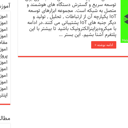
توسعه سریع و گسترش دستگاه های هوشمند و
آموز
متصل به شبکه است. مجموعه ابزارهای توسعه
آموز
IoT یکپارچه آن از ارتباطات , تحلیل , تولید و
دیگر جنبه های IoT پشتیبانی می کنند.در ادامه
آموزش
با میکرودیزاینرالکترونیک باشید تا بیشتر با این
آموز
پلتفرم آشنا بشیم. این بستر …
آموز
مفاه
ادامه نوشته »
آموز
پروژ
آموز
آموز
آموز
آموز
آموز
اینت
مطالب