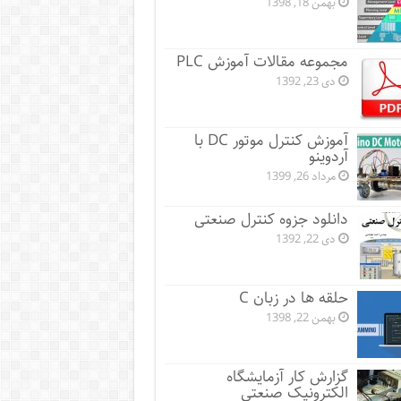
بهمن 18, 1398
مجموعه مقالات آموزش PLC
دی 23, 1392
آموزش کنترل موتور DC با
آردوینو
مرداد 26, 1399
دانلود جزوه کنترل صنعتی
دی 22, 1392
حلقه ها در زبان C
بهمن 22, 1398
گزارش کار آزمایشگاه
الکترونیک صنعتی