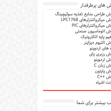
ش های پرطرفدار
ش طراحی منابع تغذیه سوئیچینگ
 میکروکنترلرهای LPC1768
ش میکروکنترلرهای PIC
ش اتوماسیون صنعتی
یم پایه الکترونیک
ش آلتیوم دیزاینر
ه های آردوینو
ش رزبری پای
ش آردوینو
ش زبان C
ش پایتون
ش ++C
رنت اشیاء
 بیشتر برای شما