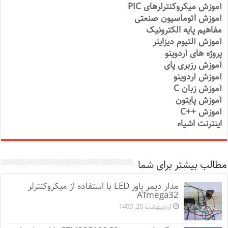
آموزش میکروکنترلرهای PIC
آموزش اتوماسیون صنعتی
مفاهیم پایه الکترونیک
آموزش آلتیوم دیزاینر
پروژه های آردوینو
آموزش رزبری پای
آموزش آردوینو
آموزش زبان C
آموزش پایتون
آموزش ++C
اینترنت اشیاء
مطالب بیشتر برای شما
مدار دیمر پاور LED با استفاده از میکروکنترلر
ATmega32
اردیبهشت 20, 1400