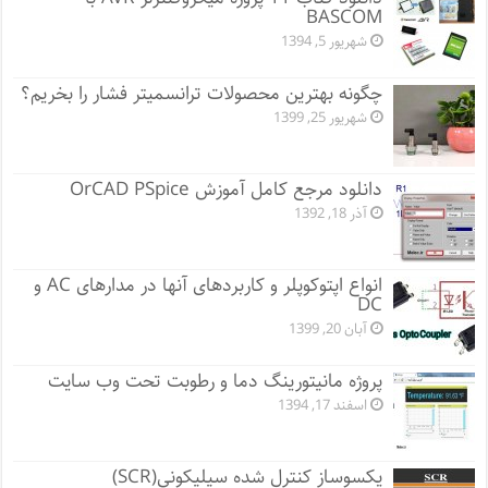
BASCOM
شهریور 5, 1394
چگونه بهترین محصولات ترانسمیتر فشار را بخریم؟
شهریور 25, 1399
دانلود مرجع کامل آموزش OrCAD PSpice
آذر 18, 1392
انواع اپتوکوپلر و کاربردهای آنها در مدارهای AC و
DC
آبان 20, 1399
پروژه مانيتورينگ دما و رطوبت تحت وب سایت
اسفند 17, 1394
یکسوساز کنترل شده سیلیکونی(SCR)