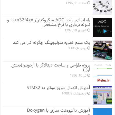
اسفند 11, 1396
راه اندازی واحد ADC میکروکنترلر stm32f4xx و
نمونه برداری با نرخ مشخص
شهریور 10, 1397
یک منبع تغذیه سوئیچینگ چگونه کار می کند
بهمن 6, 1396
پروژه طراحی و ساخت دیتالاگر با آردوینو (بخش
اول)
تیر 10, 1396
آموزش اتصال سروو موتور به STM32
اردیبهشت 8, 1400
آموزش داکیومنت سازی با Doxygen