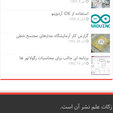
دی 3, 1393
استفاده از IDE آردوینو
آبان 4, 1399
گزارش کار آزمایشگاه مدارهای مجتمع خطی
آذر 26, 1393
برنامه ای جالب برای محاسبات رگولاتور ها
آذر 19, 1392
زکات علم نشر آن است.