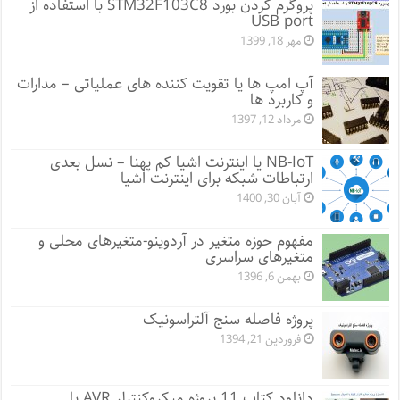
پروگرم کردن بورد STM32F103C8 با استفاده از
USB port
مهر 18, 1399
آپ امپ ها یا تقویت کننده های عملیاتی – مدارات
و کاربرد ها
مرداد 12, 1397
NB-IoT یا اینترنت اشیا کم پهنا – نسل بعدی
ارتباطات شبکه برای اینترنت اشیا
آبان 30, 1400
مفهوم حوزه متغیر در آردوینو-متغیرهای محلی و
متغیرهای سراسری
بهمن 6, 1396
پروژه فاصله سنج آلتراسونیک
فروردین 21, 1394
دانلود کتاب 11 پروژه میکروکنترلر AVR با