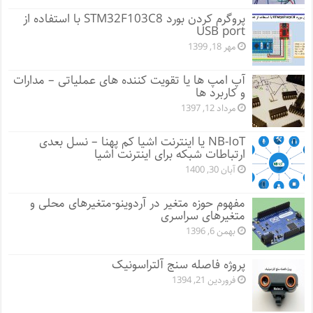
پروگرم کردن بورد STM32F103C8 با استفاده از
USB port
مهر 18, 1399
آپ امپ ها یا تقویت کننده های عملیاتی – مدارات
و کاربرد ها
مرداد 12, 1397
NB-IoT یا اینترنت اشیا کم پهنا – نسل بعدی
ارتباطات شبکه برای اینترنت اشیا
آبان 30, 1400
مفهوم حوزه متغیر در آردوینو-متغیرهای محلی و
متغیرهای سراسری
بهمن 6, 1396
پروژه فاصله سنج آلتراسونیک
فروردین 21, 1394