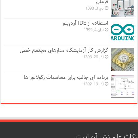
فرمان
دی 3, 1393
استفاده از IDE آردوینو
آبان 4, 1399
گزارش کار آزمایشگاه مدارهای مجتمع خطی
آذر 26, 1393
برنامه ای جالب برای محاسبات رگولاتور ها
آذر 19, 1392
زکات علم نشر آن است.