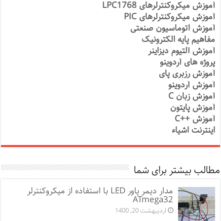
آموزش میکروکنترلرهای LPC1768
آموزش میکروکنترلرهای PIC
آموزش اتوماسیون صنعتی
مفاهیم پایه الکترونیک
آموزش آلتیوم دیزاینر
پروژه های آردوینو
آموزش رزبری پای
آموزش آردوینو
آموزش زبان C
آموزش پایتون
آموزش ++C
اینترنت اشیاء
مطالب بیشتر برای شما
مدار دیمر پاور LED با استفاده از میکروکنترلر
ATmega32
اردیبهشت 20, 1400