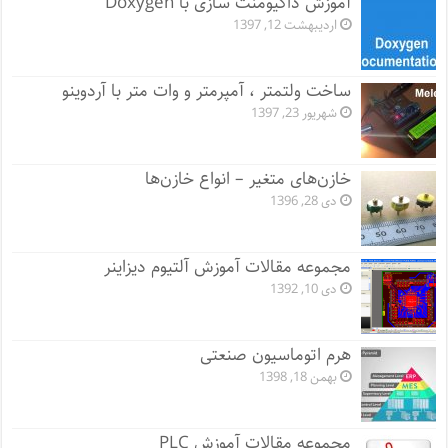
آموزش داکیومنت سازی با Doxygen
اردیبهشت 12, 1397
ساخت ولتمتر ، آمپرمتر و وات متر با آردوینو
شهریور 23, 1397
خازن‌های متغیر – انواع خازن‌ها
دی 28, 1396
مجموعه مقالات آموزش آلتیوم دیزاینر
دی 10, 1392
هرم اتوماسیون صنعتی
بهمن 18, 1398
مجموعه مقالات آموزش PLC