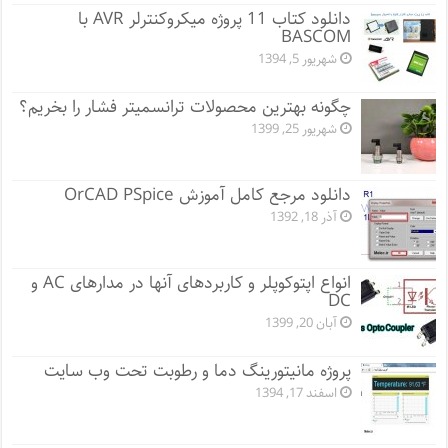
دانلود کتاب 11 پروژه میکروکنترلر AVR با
BASCOM
شهریور 5, 1394
چگونه بهترین محصولات ترانسمیتر فشار را بخریم؟
شهریور 25, 1399
دانلود مرجع کامل آموزش OrCAD PSpice
آذر 18, 1392
انواع اپتوکوپلر و کاربردهای آنها در مدارهای AC و
DC
آبان 20, 1399
پروژه مانيتورينگ دما و رطوبت تحت وب سایت
اسفند 17, 1394