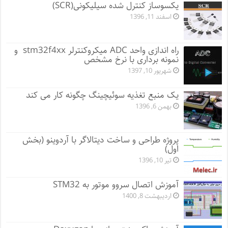
یکسوساز کنترل شده سیلیکونی(SCR)
اسفند 11, 1396
راه اندازی واحد ADC میکروکنترلر stm32f4xx و
نمونه برداری با نرخ مشخص
شهریور 10, 1397
یک منبع تغذیه سوئیچینگ چگونه کار می کند
بهمن 6, 1396
پروژه طراحی و ساخت دیتالاگر با آردوینو (بخش
اول)
تیر 10, 1396
آموزش اتصال سروو موتور به STM32
اردیبهشت 8, 1400