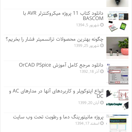
دانلود کتاب 11 پروژه میکروکنترلر AVR با
BASCOM
شهریور 5, 1394
چگونه بهترین محصولات ترانسمیتر فشار را بخریم؟
شهریور 25, 1399
دانلود مرجع کامل آموزش OrCAD PSpice
آذر 18, 1392
انواع اپتوکوپلر و کاربردهای آنها در مدارهای AC و
DC
آبان 20, 1399
پروژه مانيتورينگ دما و رطوبت تحت وب سایت
اسفند 17, 1394