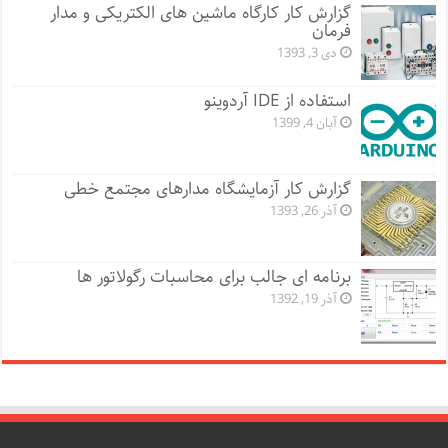
گزارش کار کارگاه ماشین های الکتریکی و مدار
فرمان
دی 3, 1393
استفاده از IDE آردوینو
آبان 4, 1399
گزارش کار آزمایشگاه مدارهای مجتمع خطی
آذر 26, 1393
برنامه ای جالب برای محاسبات رگولاتور ها
آذر 19, 1392