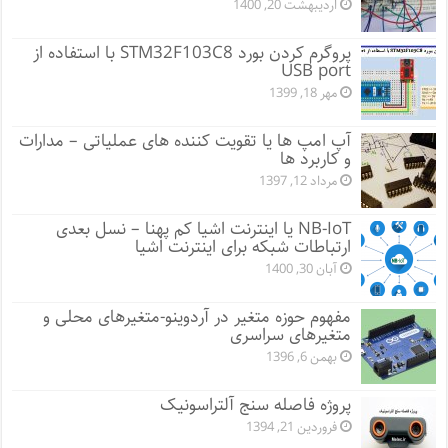
اردیبهشت 20, 1400
پروگرم کردن بورد STM32F103C8 با استفاده از
USB port
مهر 18, 1399
آپ امپ ها یا تقویت کننده های عملیاتی – مدارات
و کاربرد ها
مرداد 12, 1397
NB-IoT یا اینترنت اشیا کم پهنا – نسل بعدی
ارتباطات شبکه برای اینترنت اشیا
آبان 30, 1400
مفهوم حوزه متغیر در آردوینو-متغیرهای محلی و
متغیرهای سراسری
بهمن 6, 1396
پروژه فاصله سنج آلتراسونیک
فروردین 21, 1394