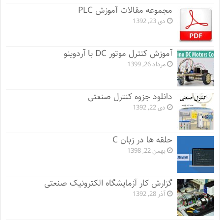
مجموعه مقالات آموزش PLC
دی 23, 1392
آموزش کنترل موتور DC با آردوینو
مرداد 26, 1399
دانلود جزوه کنترل صنعتی
دی 22, 1392
حلقه ها در زبان C
بهمن 22, 1398
گزارش کار آزمایشگاه الکترونیک صنعتی
آذر 28, 1392