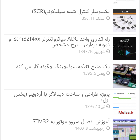
یکسوساز کنترل شده سیلیکونی(SCR)
اسفند 11, 1396
راه اندازی واحد ADC میکروکنترلر stm32f4xx و
نمونه برداری با نرخ مشخص
شهریور 10, 1397
یک منبع تغذیه سوئیچینگ چگونه کار می کند
بهمن 6, 1396
پروژه طراحی و ساخت دیتالاگر با آردوینو (بخش
اول)
تیر 10, 1396
آموزش اتصال سروو موتور به STM32
اردیبهشت 8, 1400