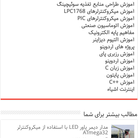
آموزش طراحی منابع تغذیه سوئیچینگ
آموزش میکروکنترلرهای LPC1768
آموزش میکروکنترلرهای PIC
آموزش اتوماسیون صنعتی
مفاهیم پایه الکترونیک
آموزش آلتیوم دیزاینر
پروژه های آردوینو
آموزش رزبری پای
آموزش آردوینو
آموزش زبان C
آموزش پایتون
آموزش ++C
اینترنت اشیاء
مطالب بیشتر برای شما
مدار دیمر پاور LED با استفاده از میکروکنترلر
ATmega32