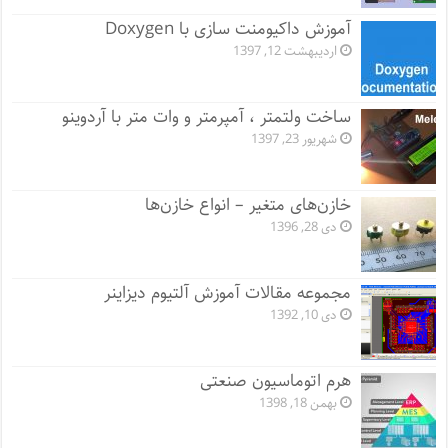
آموزش داکیومنت سازی با Doxygen
اردیبهشت 12, 1397
ساخت ولتمتر ، آمپرمتر و وات متر با آردوینو
شهریور 23, 1397
خازن‌های متغیر – انواع خازن‌ها
دی 28, 1396
مجموعه مقالات آموزش آلتیوم دیزاینر
دی 10, 1392
هرم اتوماسیون صنعتی
بهمن 18, 1398