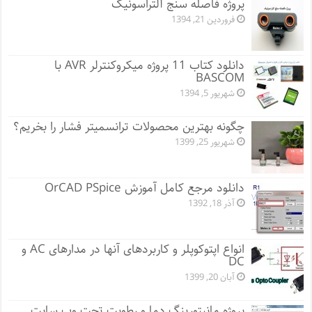
پروژه فاصله سنج آلتراسونیک
فروردین 21, 1394
دانلود کتاب 11 پروژه میکروکنترلر AVR با
BASCOM
شهریور 5, 1394
چگونه بهترین محصولات ترانسمیتر فشار را بخریم؟
شهریور 25, 1399
دانلود مرجع کامل آموزش OrCAD PSpice
آذر 18, 1392
انواع اپتوکوپلر و کاربردهای آنها در مدارهای AC و
DC
آبان 20, 1399
پروژه مانيتورينگ دما و رطوبت تحت وب سایت