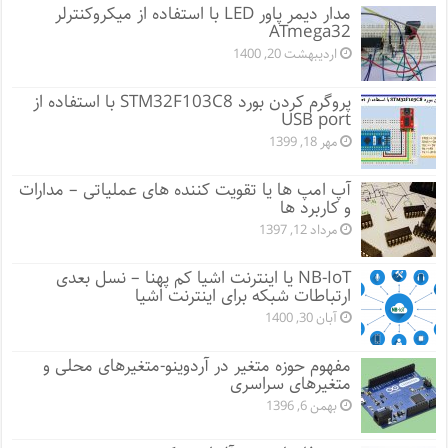
مدار دیمر پاور LED با استفاده از میکروکنترلر
ATmega32
اردیبهشت 20, 1400
پروگرم کردن بورد STM32F103C8 با استفاده از
USB port
مهر 18, 1399
آپ امپ ها یا تقویت کننده های عملیاتی – مدارات
و کاربرد ها
مرداد 12, 1397
NB-IoT یا اینترنت اشیا کم پهنا – نسل بعدی
ارتباطات شبکه برای اینترنت اشیا
آبان 30, 1400
مفهوم حوزه متغیر در آردوینو-متغیرهای محلی و
متغیرهای سراسری
بهمن 6, 1396