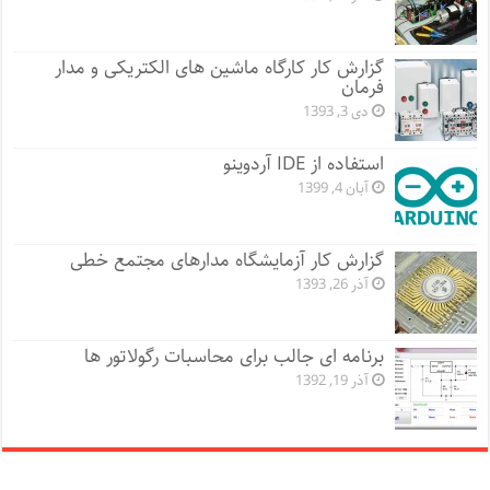
گزارش کار کارگاه ماشین های الکتریکی و مدار
فرمان
دی 3, 1393
استفاده از IDE آردوینو
آبان 4, 1399
گزارش کار آزمایشگاه مدارهای مجتمع خطی
آذر 26, 1393
برنامه ای جالب برای محاسبات رگولاتور ها
آذر 19, 1392