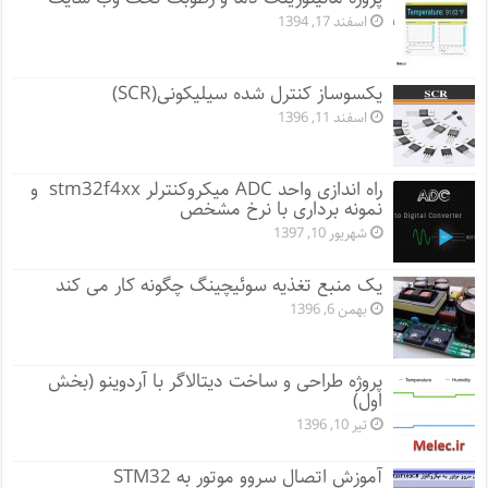
اسفند 17, 1394
یکسوساز کنترل شده سیلیکونی(SCR)
اسفند 11, 1396
راه اندازی واحد ADC میکروکنترلر stm32f4xx و
نمونه برداری با نرخ مشخص
شهریور 10, 1397
یک منبع تغذیه سوئیچینگ چگونه کار می کند
بهمن 6, 1396
پروژه طراحی و ساخت دیتالاگر با آردوینو (بخش
اول)
تیر 10, 1396
آموزش اتصال سروو موتور به STM32