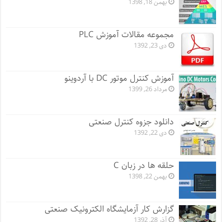
بهمن 18, 1398
مجموعه مقالات آموزش PLC
دی 23, 1392
آموزش کنترل موتور DC با آردوینو
مرداد 26, 1399
دانلود جزوه کنترل صنعتی
دی 22, 1392
حلقه ها در زبان C
بهمن 22, 1398
گزارش کار آزمایشگاه الکترونیک صنعتی
آذر 28, 1392