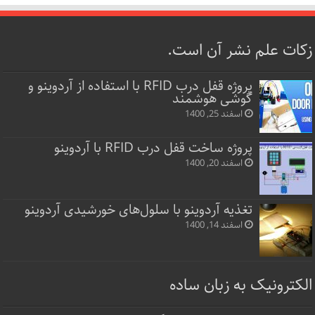
زکات علم نشر آن است.
پروژه قفل‌ درب RFID با استفاده از آردوینو و
گوشی هوشمند
اسفند 25, 1400
پروژه ساخت قفل‌ درب RFID با آردوینو
اسفند 20, 1400
تغذیه آردوینو با سلول‌های خورشیدی آردوینو
اسفند 14, 1400
الکترونیک به زبان ساده