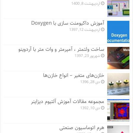
اردیبهشت 8, 1400
آموزش داکیومنت سازی با Doxygen
اردیبهشت 12, 1397
ساخت ولتمتر ، آمپرمتر و وات متر با آردوینو
شهریور 23, 1397
خازن‌های متغیر – انواع خازن‌ها
دی 28, 1396
مجموعه مقالات آموزش آلتیوم دیزاینر
دی 10, 1392
هرم اتوماسیون صنعتی