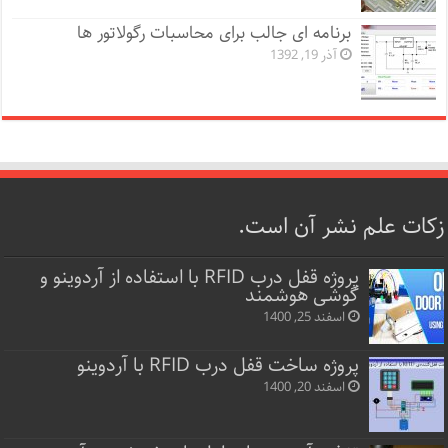
برنامه ای جالب برای محاسبات رگولاتور ها
آذر 19, 1392
زکات علم نشر آن است.
پروژه قفل‌ درب RFID با استفاده از آردوینو و
گوشی هوشمند
اسفند 25, 1400
پروژه ساخت قفل‌ درب RFID با آردوینو
اسفند 20, 1400