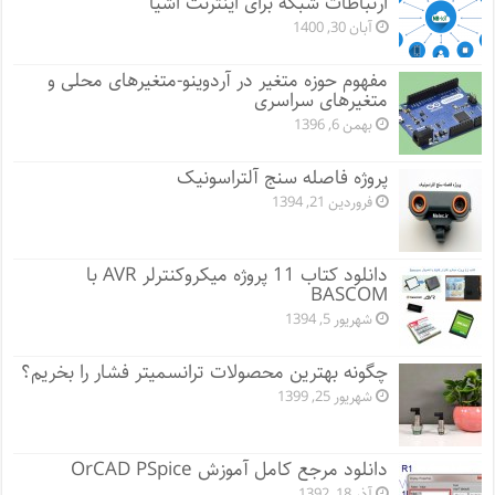
ارتباطات شبکه برای اینترنت اشیا
آبان 30, 1400
مفهوم حوزه متغیر در آردوینو-متغیرهای محلی و
متغیرهای سراسری
بهمن 6, 1396
پروژه فاصله سنج آلتراسونیک
فروردین 21, 1394
دانلود کتاب 11 پروژه میکروکنترلر AVR با
BASCOM
شهریور 5, 1394
چگونه بهترین محصولات ترانسمیتر فشار را بخریم؟
شهریور 25, 1399
دانلود مرجع کامل آموزش OrCAD PSpice
آذر 18, 1392