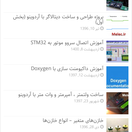
پروژه طراحی و ساخت دیتالاگر با آردوینو (بخش
اول)
تیر 10, 1396
آموزش اتصال سروو موتور به STM32
اردیبهشت 8, 1400
آموزش داکیومنت سازی با Doxygen
اردیبهشت 12, 1397
ساخت ولتمتر ، آمپرمتر و وات متر با آردوینو
شهریور 23, 1397
خازن‌های متغیر – انواع خازن‌ها
دی 28, 1396