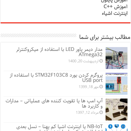
آموزش پایتون
آموزش ++C
اینترنت اشیاء
مطالب بیشتر برای شما
مدار دیمر پاور LED با استفاده از میکروکنترلر
ATmega32
اردیبهشت 20, 1400
پروگرم کردن بورد STM32F103C8 با استفاده از
USB port
مهر 18, 1399
آپ امپ ها یا تقویت کننده های عملیاتی – مدارات
و کاربرد ها
مرداد 12, 1397
NB-IoT یا اینترنت اشیا کم پهنا – نسل بعدی