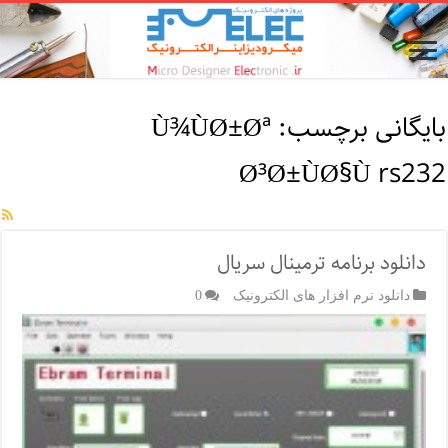
بایگانی برچسب:
Ù¾ÙØ±Øª
Ø³Ø±ÙØ§Ù rs232
دانلود برنامه ترمینال سریال
دانلود نرم افزار های الکترونیک
0