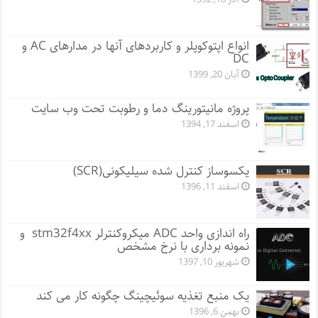
انواع اپتوکوپلر و کاربردهای آنها در مدارهای AC و
DC
آبان 20, 1399
پروژه مانيتورينگ دما و رطوبت تحت وب سایت
اسفند 17, 1394
یکسوساز کنترل شده سیلیکونی(SCR)
اسفند 11, 1396
راه اندازی واحد ADC میکروکنترلر stm32f4xx و
نمونه برداری با نرخ مشخص
شهریور 10, 1397
یک منبع تغذیه سوئیچینگ چگونه کار می کند
بهمن 6, 1396