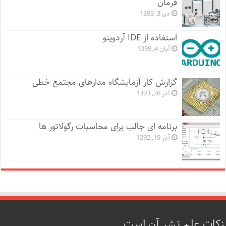
فرمان
دی 3, 1393
استفاده از IDE آردوینو
آبان 4, 1399
گزارش کار آزمایشگاه مدارهای مجتمع خطی
آذر 26, 1393
برنامه ای جالب برای محاسبات رگولاتور ها
آذر 19, 1392
زکات علم نشر آن است.