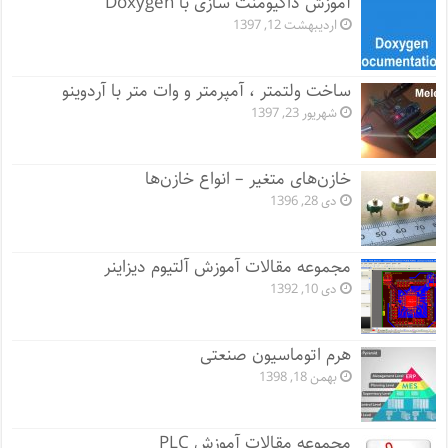
آموزش داکیومنت سازی با Doxygen
اردیبهشت 12, 1397
ساخت ولتمتر ، آمپرمتر و وات متر با آردوینو
شهریور 23, 1397
خازن‌های متغیر – انواع خازن‌ها
دی 28, 1396
مجموعه مقالات آموزش آلتیوم دیزاینر
دی 10, 1392
هرم اتوماسیون صنعتی
بهمن 18, 1398
مجموعه مقالات آموزش PLC