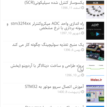
یکسوساز کنترل شده سیلیکونی(SCR)
اسفند 11, 1396
راه اندازی واحد ADC میکروکنترلر stm32f4xx و
نمونه برداری با نرخ مشخص
شهریور 10, 1397
یک منبع تغذیه سوئیچینگ چگونه کار می کند
بهمن 6, 1396
پروژه طراحی و ساخت دیتالاگر با آردوینو (بخش
اول)
تیر 10, 1396
آموزش اتصال سروو موتور به STM32
اردیبهشت 8, 1400