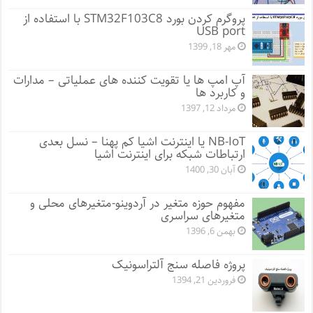
پروگرم کردن بورد STM32F103C8 با استفاده از
USB port
مهر 18, 1399
آپ امپ ها یا تقویت کننده های عملیاتی – مدارات
و کاربرد ها
مرداد 12, 1397
NB-IoT یا اینترنت اشیا کم پهنا – نسل بعدی
ارتباطات شبکه برای اینترنت اشیا
آبان 30, 1400
مفهوم حوزه متغیر در آردوینو-متغیرهای محلی و
متغیرهای سراسری
بهمن 6, 1396
پروژه فاصله سنج آلتراسونیک
فروردین 21, 1394