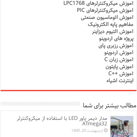
آموزش میکروکنترلرهای LPC1768
آموزش میکروکنترلرهای PIC
آموزش اتوماسیون صنعتی
مفاهیم پایه الکترونیک
آموزش آلتیوم دیزاینر
پروژه های آردوینو
آموزش رزبری پای
آموزش آردوینو
آموزش زبان C
آموزش پایتون
آموزش ++C
اینترنت اشیاء
مطالب بیشتر برای شما
مدار دیمر پاور LED با استفاده از میکروکنترلر
ATmega32
اردیبهشت 20, 1400