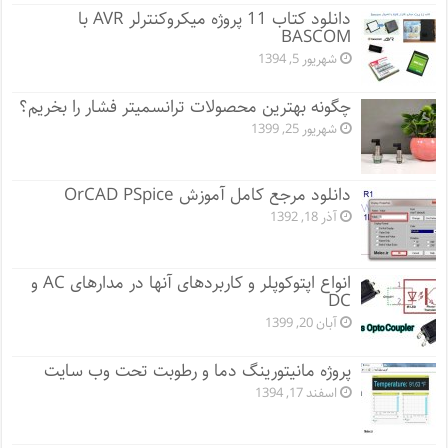
دانلود کتاب 11 پروژه میکروکنترلر AVR با
BASCOM
شهریور 5, 1394
چگونه بهترین محصولات ترانسمیتر فشار را بخریم؟
شهریور 25, 1399
دانلود مرجع کامل آموزش OrCAD PSpice
آذر 18, 1392
انواع اپتوکوپلر و کاربردهای آنها در مدارهای AC و
DC
آبان 20, 1399
پروژه مانيتورينگ دما و رطوبت تحت وب سایت
اسفند 17, 1394