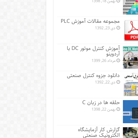
بهمن 18, 1398
مجموعه مقالات آموزش PLC
دی 23, 1392
آموزش کنترل موتور DC با
آردوینو
مرداد 26, 1399
دانلود جزوه کنترل صنعتی
دی 22, 1392
حلقه ها در زبان C
بهمن 22, 1398
گزارش کار آزمایشگاه
الکترونیک صنعتی