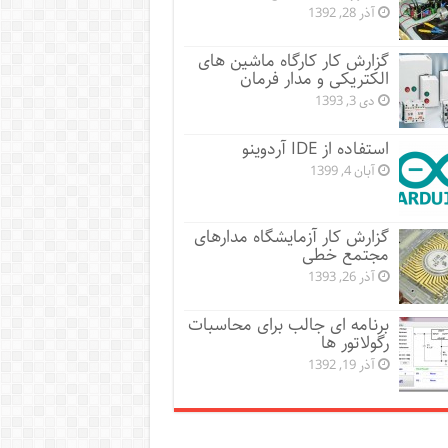
آذر 28, 1392
گزارش کار کارگاه ماشین های
الکتریکی و مدار فرمان
دی 3, 1393
استفاده از IDE آردوینو
آبان 4, 1399
گزارش کار آزمایشگاه مدارهای
مجتمع خطی
آذر 26, 1393
برنامه ای جالب برای محاسبات
رگولاتور ها
آذر 19, 1392