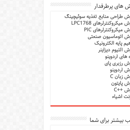
ش های پرطرفدار
ش طراحی منابع تغذیه سوئیچینگ
 میکروکنترلرهای LPC1768
ش میکروکنترلرهای PIC
ش اتوماسیون صنعتی
یم پایه الکترونیک
ش آلتیوم دیزاینر
ه های آردوینو
ش رزبری پای
ش آردوینو
ش زبان C
ش پایتون
ش ++C
رنت اشیاء
 بیشتر برای شما