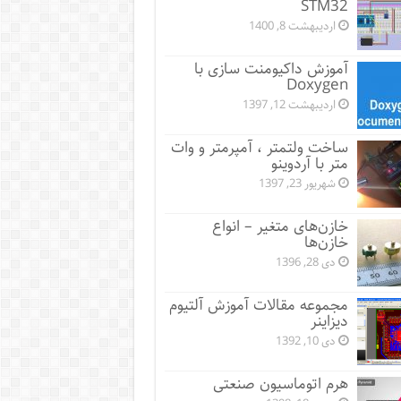
STM32
اردیبهشت 8, 1400
آموزش داکیومنت سازی با
Doxygen
اردیبهشت 12, 1397
ساخت ولتمتر ، آمپرمتر و وات
متر با آردوینو
شهریور 23, 1397
خازن‌های متغیر – انواع
خازن‌ها
دی 28, 1396
مجموعه مقالات آموزش آلتیوم
دیزاینر
دی 10, 1392
هرم اتوماسیون صنعتی