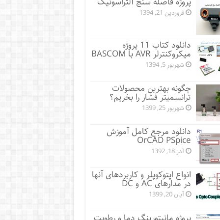
پروژه فاصله سنج آلتراسونیک
فروردین 21, 1394
دانلود کتاب 11 پروژه
میکروکنترلر AVR با BASCOM
شهریور 5, 1394
چگونه بهترین محصولات
ترانسمیتر فشار را بخریم؟
شهریور 25, 1399
دانلود مرجع کامل آموزش
OrCAD PSpice
آذر 18, 1392
انواع اپتوکوپلر و کاربردهای آنها
در مدارهای AC و DC
آبان 20, 1399
پروژه مانيتورينگ دما و رطوبت