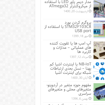
مدار دیمر پاور LED با استفاده
از میکروکنترلر ATmega32
اردیبهشت 20, 1400
پروگرم کردن بورد
STM32F103C8 با استفاده از
USB port
مهر 18, 1399
آپ امپ ها یا تقویت کننده
های عملیاتی – مدارات و
کاربرد ها
مرداد 12, 1397
NB-IoT یا اینترنت اشیا کم
پهنا – نسل بعدی ارتباطات
شبکه برای اینترنت اشیا
آبان 30, 1400
مفهوم حوزه متغیر در آردوینو-
متغیرهای محلی و متغیرهای
سراسری
بهمن 6, 1396