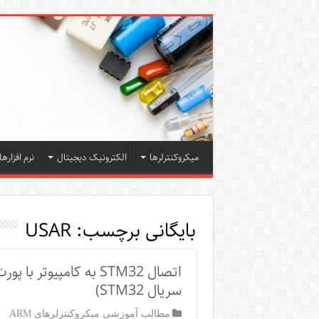
میکروکنترلرها
الکترونیک دیجیتال
نرم افزارها
بایگانی برچسب:
USAR
اتصال STM32 به کامپیو
سریال STM32)
مطالب آموزشی میکروکنترلرهای ARM