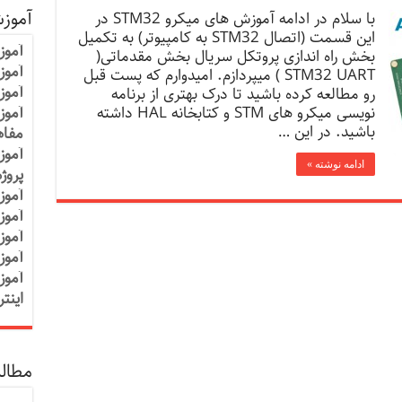
آموز
با سلام در ادامه آموزش های میکرو STM32 در
این قسمت (اتصال STM32 به کامپیوتر) به تکمیل
آموز
بخش راه اندازی پروتکل سریال بخش مقدماتی(
آموزش
STM32 UART ) میپردازم. امیدوارم که پست قبل
آموز
رو مطالعه کرده باشید تا درک بهتری از برنامه
نویسی میکرو های STM و کتابخانه HAL داشته
آموز
باشید. در این …
مفاه
آموز
ادامه نوشته »
پروژ
آموز
آموز
آموز
آموز
آموز
اینت
مطالب