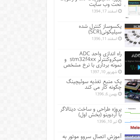
تحت وب سایت
اسفند 17, 1394
یکسوساز کنترل شده
سیلیکونی(SCR)
اسفند 11, 1396
راه اندازی واحد ADC
میکروکنترلر stm32f4xx و
نمونه برداری با نرخ مشخص
شهریور 10, 1397
یک منبع تغذیه سوئیچینگ
چگونه کار می کند
بهمن 6, 1396
پروژه طراحی و ساخت دیتالاگر
با آردوینو (بخش اول)
تیر 10, 1396
آموزش اتصال سروو موتور به