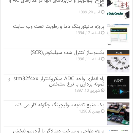
انواع اپتوکوپلر و کاربردهای آنها در مدارهای AC و
DC
آبان 20, 1399
پروژه مانيتورينگ دما و رطوبت تحت وب سایت
اسفند 17, 1394
یکسوساز کنترل شده سیلیکونی(SCR)
اسفند 11, 1396
راه اندازی واحد ADC میکروکنترلر stm32f4xx و
نمونه برداری با نرخ مشخص
شهریور 10, 1397
یک منبع تغذیه سوئیچینگ چگونه کار می کند
بهمن 6, 1396
پروژه طراحی و ساخت دیتالاگر با آردوینو (بخش