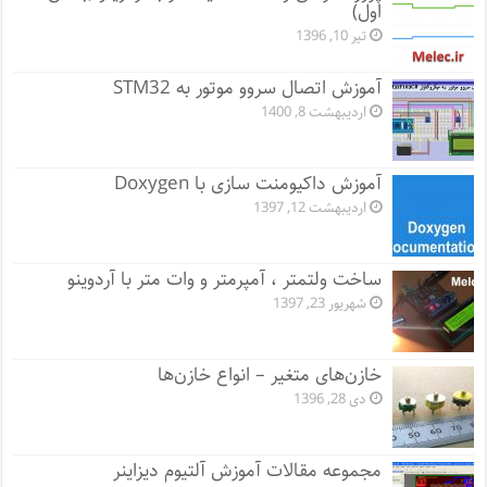
اول)
تیر 10, 1396
آموزش اتصال سروو موتور به STM32
اردیبهشت 8, 1400
آموزش داکیومنت سازی با Doxygen
اردیبهشت 12, 1397
ساخت ولتمتر ، آمپرمتر و وات متر با آردوینو
شهریور 23, 1397
خازن‌های متغیر – انواع خازن‌ها
دی 28, 1396
مجموعه مقالات آموزش آلتیوم دیزاینر