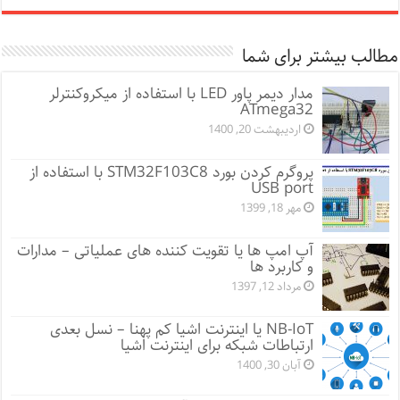
مطالب بیشتر برای شما
مدار دیمر پاور LED با استفاده از میکروکنترلر
ATmega32
اردیبهشت 20, 1400
پروگرم کردن بورد STM32F103C8 با استفاده از
USB port
مهر 18, 1399
آپ امپ ها یا تقویت کننده های عملیاتی – مدارات
و کاربرد ها
مرداد 12, 1397
NB-IoT یا اینترنت اشیا کم پهنا – نسل بعدی
ارتباطات شبکه برای اینترنت اشیا
آبان 30, 1400