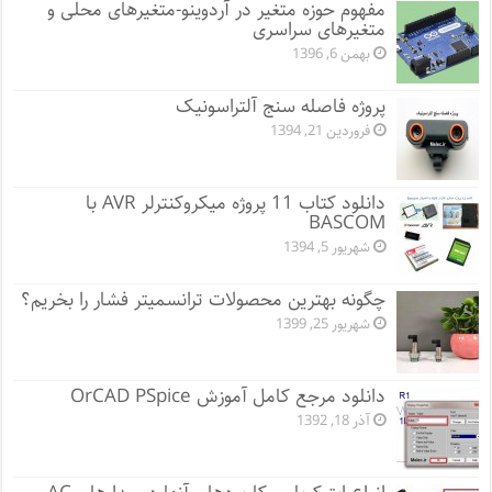
مفهوم حوزه متغیر در آردوینو-متغیرهای محلی و
متغیرهای سراسری
بهمن 6, 1396
پروژه فاصله سنج آلتراسونیک
فروردین 21, 1394
دانلود کتاب 11 پروژه میکروکنترلر AVR با
BASCOM
شهریور 5, 1394
چگونه بهترین محصولات ترانسمیتر فشار را بخریم؟
شهریور 25, 1399
دانلود مرجع کامل آموزش OrCAD PSpice
آذر 18, 1392