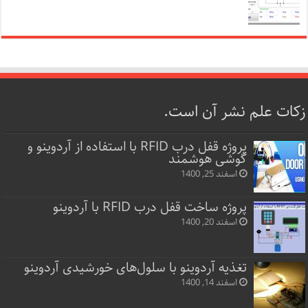
زکات علم نشر آن است.
پروژه قفل‌ درب RFID با استفاده از آردوینو و
گوشی هوشمند
اسفند 25, 1400
پروژه ساخت قفل‌ درب RFID با آردوینو
اسفند 20, 1400
تغذیه آردوینو با سلول‌های خورشیدی آردوینو
اسفند 14, 1400