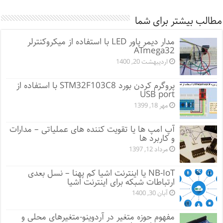
مطالب بیشتر برای شما
مدار دیمر پاور LED با استفاده از میکروکنترلر
ATmega32
اردیبهشت 20, 1400
پروگرم کردن بورد STM32F103C8 با استفاده از
USB port
مهر 18, 1399
آپ امپ ها یا تقویت کننده های عملیاتی – مدارات
و کاربرد ها
مرداد 12, 1397
NB-IoT یا اینترنت اشیا کم پهنا – نسل بعدی
ارتباطات شبکه برای اینترنت اشیا
آبان 30, 1400
مفهوم حوزه متغیر در آردوینو-متغیرهای محلی و