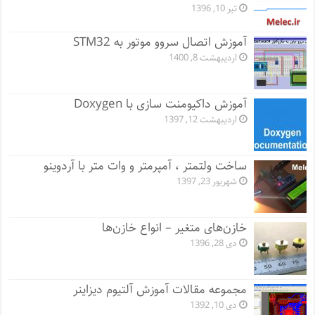
تیر 10, 1396
آموزش اتصال سروو موتور به STM32
اردیبهشت 8, 1400
آموزش داکیومنت سازی با Doxygen
اردیبهشت 12, 1397
ساخت ولتمتر ، آمپرمتر و وات متر با آردوینو
شهریور 23, 1397
خازن‌های متغیر – انواع خازن‌ها
دی 28, 1396
مجموعه مقالات آموزش آلتیوم دیزاینر
دی 10, 1392