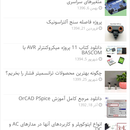
متغیرهای سراسری
بهمن 6, 1396
پروژه فاصله سنج آلتراسونیک
فروردین 21, 1394
دانلود کتاب 11 پروژه میکروکنترلر AVR با
BASCOM
شهریور 5, 1394
چگونه بهترین محصولات ترانسمیتر فشار را بخریم؟
شهریور 25, 1399
دانلود مرجع کامل آموزش OrCAD PSpice
آذر 18, 1392
انواع اپتوکوپلر و کاربردهای آنها در مدارهای AC و
DC