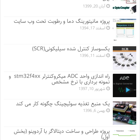
آبان 20, 1399
پروژه مانيتورينگ دما و رطوبت تحت وب سایت
اسفند 17, 1394
یکسوساز کنترل شده سیلیکونی(SCR)
اسفند 11, 1396
راه اندازی واحد ADC میکروکنترلر stm32f4xx و
نمونه برداری با نرخ مشخص
شهریور 10, 1397
یک منبع تغذیه سوئیچینگ چگونه کار می کند
بهمن 6, 1396
پروژه طراحی و ساخت دیتالاگر با آردوینو (بخش
اول)