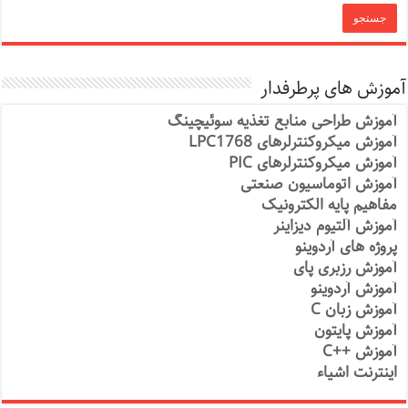
آموزش های پرطرفدار
آموزش طراحی منابع تغذیه سوئیچینگ
آموزش میکروکنترلرهای LPC1768
آموزش میکروکنترلرهای PIC
آموزش اتوماسیون صنعتی
مفاهیم پایه الکترونیک
آموزش آلتیوم دیزاینر
پروژه های آردوینو
آموزش رزبری پای
آموزش آردوینو
آموزش زبان C
آموزش پایتون
آموزش ++C
اینترنت اشیاء