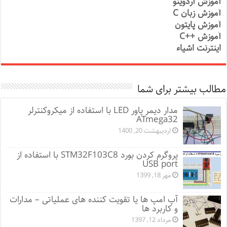
آموزش آردوینو
آموزش زبان C
آموزش پایتون
آموزش ++C
اینترنت اشیاء
مطالب بیشتر برای شما
مدار دیمر پاور LED با استفاده از میکروکنترلر
ATmega32
اردیبهشت 20, 1400
پروگرم کردن بورد STM32F103C8 با استفاده از
USB port
مهر 18, 1399
آپ امپ ها یا تقویت کننده های عملیاتی – مدارات
و کاربرد ها
مرداد 12, 1397