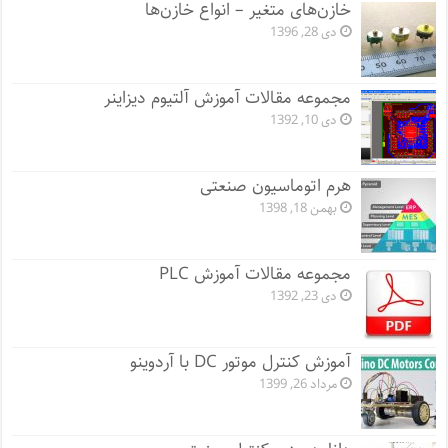
خازن‌های متغیر – انواع خازن‌ها
دی 28, 1396
مجموعه مقالات آموزش آلتیوم دیزاینر
دی 10, 1392
هرم اتوماسیون صنعتی
بهمن 18, 1398
مجموعه مقالات آموزش PLC
دی 23, 1392
آموزش کنترل موتور DC با آردوینو
مرداد 26, 1399