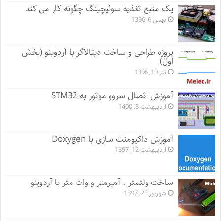
یک منبع تغذیه سوئیچینگ چگونه کار می کند
بهمن 6, 1396
پروژه طراحی و ساخت دیتالاگر با آردوینو (بخش
اول)
تیر 10, 1396
آموزش اتصال سروو موتور به STM32
اردیبهشت 8, 1400
آموزش داکیومنت سازی با Doxygen
اردیبهشت 12, 1397
ساخت ولتمتر ، آمپرمتر و وات متر با آردوینو
شهریور 23, 1397