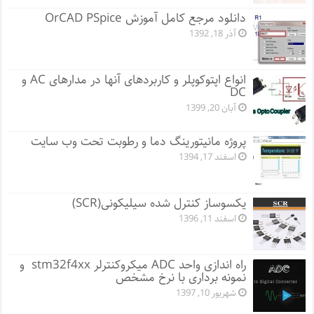
دانلود مرجع کامل آموزش OrCAD PSpice
آذر 18, 1392
انواع اپتوکوپلر و کاربردهای آنها در مدارهای AC و
DC
آبان 20, 1399
پروژه مانيتورينگ دما و رطوبت تحت وب سایت
اسفند 17, 1394
یکسوساز کنترل شده سیلیکونی(SCR)
اسفند 11, 1396
راه اندازی واحد ADC میکروکنترلر stm32f4xx و
نمونه برداری با نرخ مشخص
شهریور 10, 1397