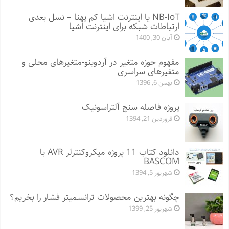
NB-IoT یا اینترنت اشیا کم پهنا – نسل بعدی
ارتباطات شبکه برای اینترنت اشیا
آبان 30, 1400
مفهوم حوزه متغیر در آردوینو-متغیرهای محلی و
متغیرهای سراسری
بهمن 6, 1396
پروژه فاصله سنج آلتراسونیک
فروردین 21, 1394
دانلود کتاب 11 پروژه میکروکنترلر AVR با
BASCOM
شهریور 5, 1394
چگونه بهترین محصولات ترانسمیتر فشار را بخریم؟
شهریور 25, 1399