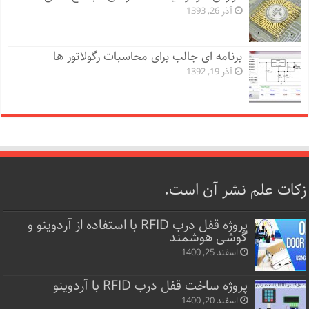
آذر 26, 1393
برنامه ای جالب برای محاسبات رگولاتور ها
آذر 19, 1392
زکات علم نشر آن است.
پروژه قفل‌ درب RFID با استفاده از آردوینو و
گوشی هوشمند
اسفند 25, 1400
پروژه ساخت قفل‌ درب RFID با آردوینو
اسفند 20, 1400