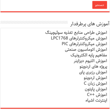
آموزش های پرطرفدار
آموزش طراحی منابع تغذیه سوئیچینگ
آموزش میکروکنترلرهای LPC1768
آموزش میکروکنترلرهای PIC
آموزش اتوماسیون صنعتی
مفاهیم پایه الکترونیک
آموزش آلتیوم دیزاینر
پروژه های آردوینو
آموزش رزبری پای
آموزش آردوینو
آموزش زبان C
آموزش پایتون
آموزش ++C
اینترنت اشیاء