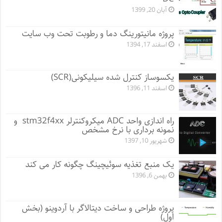
آبان 20, 1399
پروژه مانيتورينگ دما و رطوبت تحت وب سایت
اسفند 17, 1394
یکسوساز کنترل شده سیلیکونی(SCR)
اسفند 11, 1396
راه اندازی واحد ADC میکروکنترلر stm32f4xx و
نمونه برداری با نرخ مشخص
شهریور 10, 1397
یک منبع تغذیه سوئیچینگ چگونه کار می کند
بهمن 6, 1396
پروژه طراحی و ساخت دیتالاگر با آردوینو (بخش
اول)