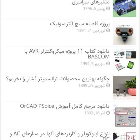
متغیرهای سراسری
بهمن 6, 1396
پروژه فاصله سنج آلتراسونیک
فروردین 21, 1394
دانلود کتاب 11 پروژه میکروکنترلر AVR با
BASCOM
شهریور 5, 1394
چگونه بهترین محصولات ترانسمیتر فشار را بخریم؟
شهریور 25, 1399
دانلود مرجع کامل آموزش OrCAD PSpice
آذر 18, 1392
انواع اپتوکوپلر و کاربردهای آنها در مدارهای AC و
DC