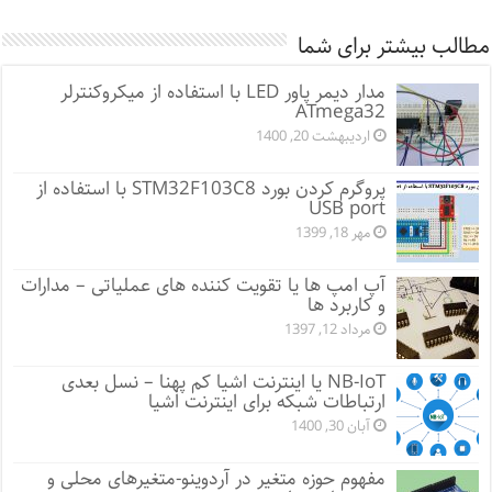
مطالب بیشتر برای شما
مدار دیمر پاور LED با استفاده از میکروکنترلر
ATmega32
اردیبهشت 20, 1400
پروگرم کردن بورد STM32F103C8 با استفاده از
USB port
مهر 18, 1399
آپ امپ ها یا تقویت کننده های عملیاتی – مدارات
و کاربرد ها
مرداد 12, 1397
NB-IoT یا اینترنت اشیا کم پهنا – نسل بعدی
ارتباطات شبکه برای اینترنت اشیا
آبان 30, 1400
مفهوم حوزه متغیر در آردوینو-متغیرهای محلی و