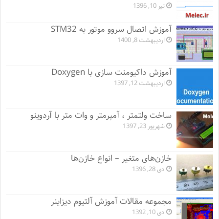
تیر 10, 1396
آموزش اتصال سروو موتور به STM32
اردیبهشت 8, 1400
آموزش داکیومنت سازی با Doxygen
اردیبهشت 12, 1397
ساخت ولتمتر ، آمپرمتر و وات متر با آردوینو
شهریور 23, 1397
خازن‌های متغیر – انواع خازن‌ها
دی 28, 1396
مجموعه مقالات آموزش آلتیوم دیزاینر
دی 10, 1392