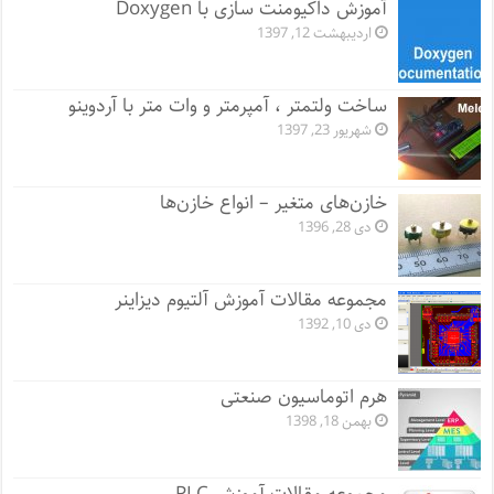
آموزش داکیومنت سازی با Doxygen
اردیبهشت 12, 1397
ساخت ولتمتر ، آمپرمتر و وات متر با آردوینو
شهریور 23, 1397
خازن‌های متغیر – انواع خازن‌ها
دی 28, 1396
مجموعه مقالات آموزش آلتیوم دیزاینر
دی 10, 1392
هرم اتوماسیون صنعتی
بهمن 18, 1398