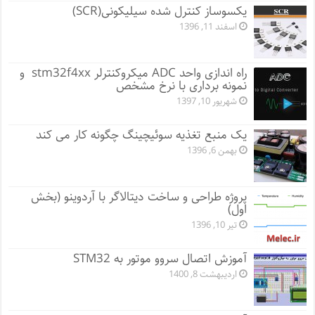
یکسوساز کنترل شده سیلیکونی(SCR)
اسفند 11, 1396
راه اندازی واحد ADC میکروکنترلر stm32f4xx و
نمونه برداری با نرخ مشخص
شهریور 10, 1397
یک منبع تغذیه سوئیچینگ چگونه کار می کند
بهمن 6, 1396
پروژه طراحی و ساخت دیتالاگر با آردوینو (بخش
اول)
تیر 10, 1396
آموزش اتصال سروو موتور به STM32
اردیبهشت 8, 1400