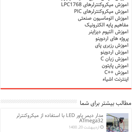
آموزش میکروکنترلرهای LPC1768
آموزش میکروکنترلرهای PIC
آموزش اتوماسیون صنعتی
مفاهیم پایه الکترونیک
آموزش آلتیوم دیزاینر
پروژه های آردوینو
آموزش رزبری پای
آموزش آردوینو
آموزش زبان C
آموزش پایتون
آموزش ++C
اینترنت اشیاء
مطالب بیشتر برای شما
مدار دیمر پاور LED با استفاده از میکروکنترلر
ATmega32
اردیبهشت 20, 1400