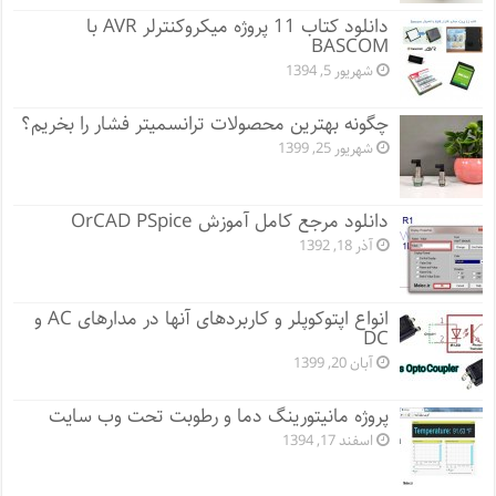
دانلود کتاب 11 پروژه میکروکنترلر AVR با
BASCOM
شهریور 5, 1394
چگونه بهترین محصولات ترانسمیتر فشار را بخریم؟
شهریور 25, 1399
دانلود مرجع کامل آموزش OrCAD PSpice
آذر 18, 1392
انواع اپتوکوپلر و کاربردهای آنها در مدارهای AC و
DC
آبان 20, 1399
پروژه مانيتورينگ دما و رطوبت تحت وب سایت
اسفند 17, 1394