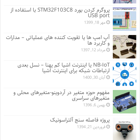
پروگرم کردن بورد STM32F103C8 با استفاده از
USB port
مهر 18, 1399
آپ امپ ها یا تقویت کننده های عملیاتی – مدارات
و کاربرد ها
مرداد 12, 1397
NB-IoT یا اینترنت اشیا کم پهنا – نسل بعدی
ارتباطات شبکه برای اینترنت اشیا
آبان 30, 1400
مفهوم حوزه متغیر در آردوینو-متغیرهای محلی و
متغیرهای سراسری
بهمن 6, 1396
پروژه فاصله سنج آلتراسونیک
فروردین 21, 1394