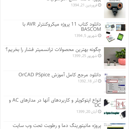
فروردین 21, 1394
دانلود کتاب 11 پروژه میکروکنترلر AVR با
BASCOM
شهریور 5, 1394
چگونه بهترین محصولات ترانسمیتر فشار را بخریم؟
شهریور 25, 1399
دانلود مرجع کامل آموزش OrCAD PSpice
آذر 18, 1392
انواع اپتوکوپلر و کاربردهای آنها در مدارهای AC و
DC
آبان 20, 1399
پروژه مانيتورينگ دما و رطوبت تحت وب سایت