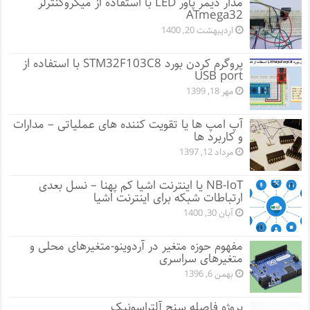
مدار دیمر پاور LED با استفاده از میکروکنترلر
ATmega32
اردیبهشت 20, 1400
پروگرم کردن بورد STM32F103C8 با استفاده از
USB port
مهر 18, 1399
آپ امپ ها یا تقویت کننده های عملیاتی – مدارات
و کاربرد ها
مرداد 12, 1397
NB-IoT یا اینترنت اشیا کم پهنا – نسل بعدی
ارتباطات شبکه برای اینترنت اشیا
آبان 30, 1400
مفهوم حوزه متغیر در آردوینو-متغیرهای محلی و
متغیرهای سراسری
بهمن 6, 1396
پروژه فاصله سنج آلتراسونیک