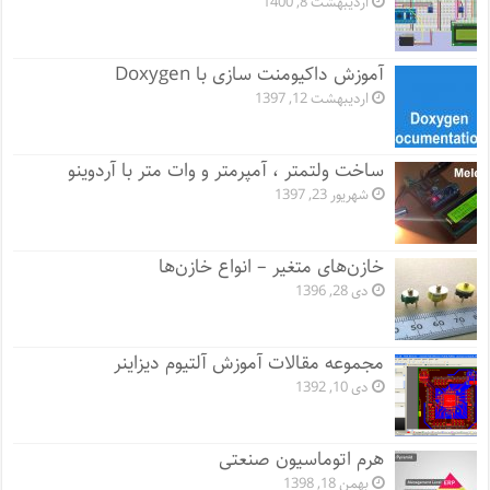
اردیبهشت 8, 1400
آموزش داکیومنت سازی با Doxygen
اردیبهشت 12, 1397
ساخت ولتمتر ، آمپرمتر و وات متر با آردوینو
شهریور 23, 1397
خازن‌های متغیر – انواع خازن‌ها
دی 28, 1396
مجموعه مقالات آموزش آلتیوم دیزاینر
دی 10, 1392
هرم اتوماسیون صنعتی
بهمن 18, 1398