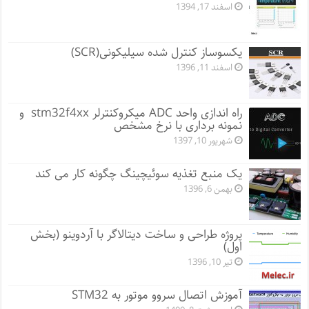
اسفند 17, 1394
یکسوساز کنترل شده سیلیکونی(SCR)
اسفند 11, 1396
راه اندازی واحد ADC میکروکنترلر stm32f4xx و
نمونه برداری با نرخ مشخص
شهریور 10, 1397
یک منبع تغذیه سوئیچینگ چگونه کار می کند
بهمن 6, 1396
پروژه طراحی و ساخت دیتالاگر با آردوینو (بخش
اول)
تیر 10, 1396
آموزش اتصال سروو موتور به STM32