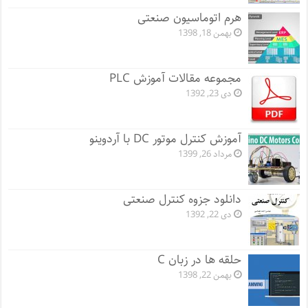
هرم اتوماسیون صنعتی
بهمن 18, 1398
مجموعه مقالات آموزش PLC
دی 23, 1392
آموزش کنترل موتور DC با آردوینو
مرداد 26, 1399
دانلود جزوه کنترل صنعتی
دی 22, 1392
حلقه ها در زبان C
بهمن 22, 1398