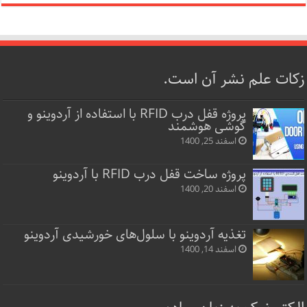
زکات علم نشر آن است.
پروژه قفل‌ درب RFID با استفاده از آردوینو و
گوشی هوشمند
اسفند 25, 1400
پروژه ساخت قفل‌ درب RFID با آردوینو
اسفند 20, 1400
تغذیه آردوینو با سلول‌های خورشیدی آردوینو
اسفند 14, 1400