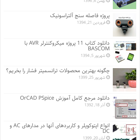
بهمن 6, 1396
پروژه فاصله سنج آلتراسونیک
فروردین 21, 1394
دانلود کتاب 11 پروژه میکروکنترلر AVR با
BASCOM
شهریور 5, 1394
چگونه بهترین محصولات ترانسمیتر فشار را بخریم؟
شهریور 25, 1399
دانلود مرجع کامل آموزش OrCAD PSpice
آذر 18, 1392
انواع اپتوکوپلر و کاربردهای آنها در مدارهای AC و
DC
آبان 20, 1399