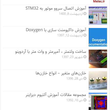
آموزش اتصال سروو موتور به STM32
اردیبهشت 8, 1400
آموزش داکیومنت سازی با Doxygen
اردیبهشت 12, 1397
ساخت ولتمتر ، آمپرمتر و وات متر با آردوینو
شهریور 23, 1397
خازن‌های متغیر – انواع خازن‌ها
دی 28, 1396
مجموعه مقالات آموزش آلتیوم دیزاینر
دی 10, 1392