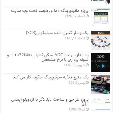
پروژه مانيتورينگ دما و رطوبت تحت وب سایت
اسفند 17, 1394
یکسوساز کنترل شده سیلیکونی(SCR)
اسفند 11, 1396
راه اندازی واحد ADC میکروکنترلر stm32f4xx و
نمونه برداری با نرخ مشخص
شهریور 10, 1397
یک منبع تغذیه سوئیچینگ چگونه کار می کند
بهمن 6, 1396
پروژه طراحی و ساخت دیتالاگر با آردوینو (بخش
اول)
تیر 10, 1396