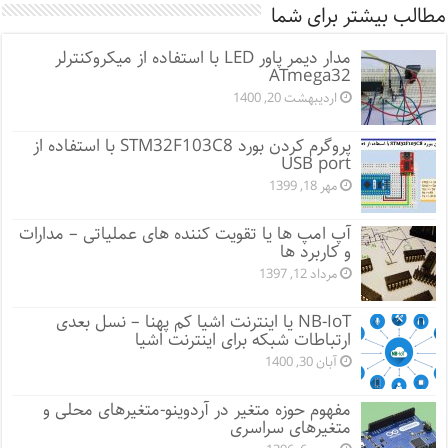
مطالب بیشتر برای شما
مدار دیمر پاور LED با استفاده از میکروکنترلر
ATmega32
اردیبهشت 20, 1400
پروگرم کردن بورد STM32F103C8 با استفاده از
USB port
مهر 18, 1399
آپ امپ ها یا تقویت کننده های عملیاتی – مدارات
و کاربرد ها
مرداد 12, 1397
NB-IoT یا اینترنت اشیا کم پهنا – نسل بعدی
ارتباطات شبکه برای اینترنت اشیا
آبان 30, 1400
مفهوم حوزه متغیر در آردوینو-متغیرهای محلی و
متغیرهای سراسری