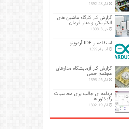
آذر 28, 1392
گزارش کار کارگاه ماشین های
الکتریکی و مدار فرمان
دی 3, 1393
استفاده از IDE آردوینو
آبان 4, 1399
گزارش کار آزمایشگاه مدارهای
مجتمع خطی
آذر 26, 1393
برنامه ای جالب برای محاسبات
رگولاتور ها
آذر 19, 1392