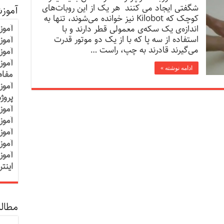
شگفتی ایجاد می کنند هر یک از این روبات‌های
آموز
کوچک که Kilobot نیز خوانده می‌شوند، تنها به
آموز
اندازه‌ی یک سکه‌ی معمولی قطر دارند و با
استفاده از سه پا که با از یک دو موتور قدرت
آموزش
می‌گیرند قادرند به چپ، راست …
آموز
آموز
ادامه نوشته »
مفاه
آموز
پروژ
آموز
آموز
آموز
آموز
آموز
اینت
مطالب