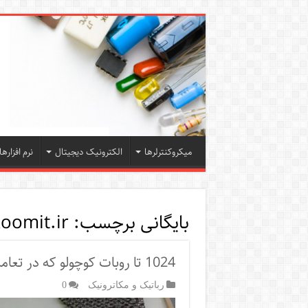
میکروکنترلرها
الکترونیک دیجیتال
نرم افزارها
بایگانی برچسب:
zoomit.ir
1024 تا روبات کوچولو که در تعامل با یکدیگر شگفتی ایجاد می کنند
رباتیک و مکاترونیک
0