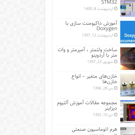
STM32
اردیبهشت 8, 1400
آموزش داکیومنت سازی با
Doxygen
اردیبهشت 12, 1397
ساخت ولتمتر ، آمپرمتر و وات
متر با آردوینو
شهریور 23, 1397
خازن‌های متغیر – انواع
خازن‌ها
دی 28, 1396
مجموعه مقالات آموزش آلتیوم
دیزاینر
دی 10, 1392
هرم اتوماسیون صنعتی