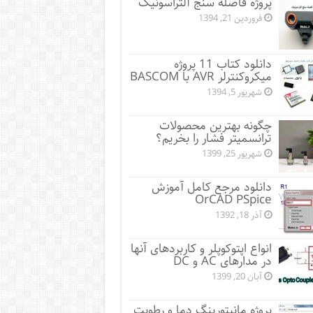
پروژه فاصله سنج آلتراسونیک
فروردین 21, 1394
دانلود کتاب 11 پروژه
میکروکنترلر AVR با BASCOM
شهریور 5, 1394
چگونه بهترین محصولات
ترانسمیتر فشار را بخریم؟
شهریور 25, 1399
دانلود مرجع کامل آموزش
OrCAD PSpice
آذر 18, 1392
انواع اپتوکوپلر و کاربردهای آنها
در مدارهای AC و DC
آبان 20, 1399
پروژه مانيتورينگ دما و رطوبت