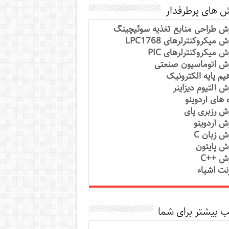
ش های پرطرفدار
ش طراحی منابع تغذیه سوئیچینگ
 میکروکنترلرهای LPC1768
ش میکروکنترلرهای PIC
ش اتوماسیون صنعتی
یم پایه الکترونیک
ش آلتیوم دیزاینر
ه های آردوینو
ش رزبری پای
ش آردوینو
ش زبان C
ش پایتون
ش ++C
رنت اشیاء
 بیشتر برای شما