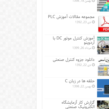
بهمن 18, 1398
مجموعه مقالات آموزش PLC
دی 23, 1392
آموزش کنترل موتور DC با
آردوینو
مرداد 26, 1399
دانلود جزوه کنترل صنعتی
دی 22, 1392
حلقه ها در زبان C
بهمن 22, 1398
گزارش کار آزمایشگاه
الکترونیک صنعتی