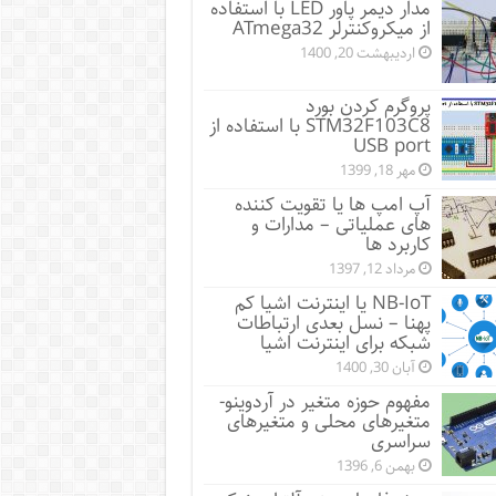
مدار دیمر پاور LED با استفاده
از میکروکنترلر ATmega32
اردیبهشت 20, 1400
پروگرم کردن بورد
STM32F103C8 با استفاده از
USB port
مهر 18, 1399
آپ امپ ها یا تقویت کننده
های عملیاتی – مدارات و
کاربرد ها
مرداد 12, 1397
NB-IoT یا اینترنت اشیا کم
پهنا – نسل بعدی ارتباطات
شبکه برای اینترنت اشیا
آبان 30, 1400
مفهوم حوزه متغیر در آردوینو-
متغیرهای محلی و متغیرهای
سراسری
بهمن 6, 1396