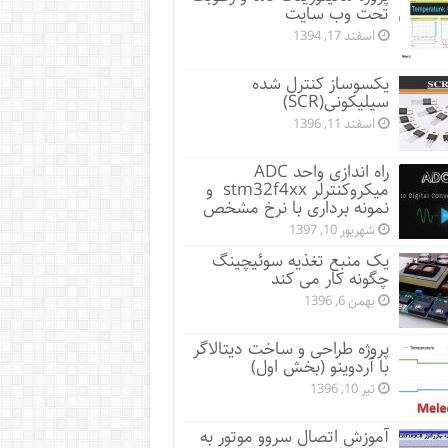
تحت وب سایت
اسفند 17, 1394
یکسوساز کنترل شده
سیلیکونی(SCR)
اسفند 11, 1396
راه اندازی واحد ADC
میکروکنترلر stm32f4xx و
نمونه برداری با نرخ مشخص
شهریور 10, 1397
یک منبع تغذیه سوئیچینگ
چگونه کار می کند
بهمن 6, 1396
پروژه طراحی و ساخت دیتالاگر
با آردوینو (بخش اول)
تیر 10, 1396
آموزش اتصال سروو موتور به