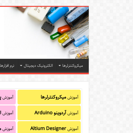
میکروکنترلرها
الکترونیک دیجیتال
نرم افزارها
میکروکنترلرها
پا
آموزش
آموزش
آردوینو Arduino
ا
آموزش
آموزش
Altium Designer
م
آموزش
آموزش