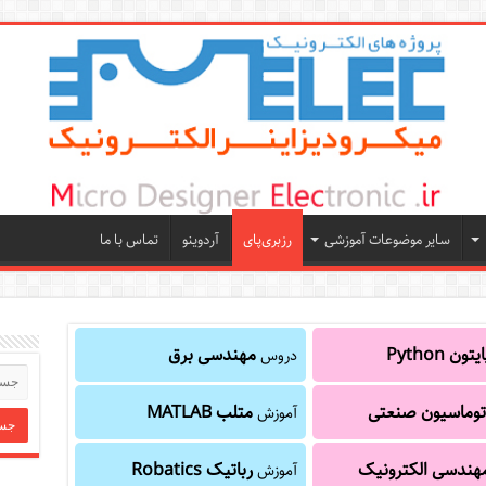
سایر موضوعات آموزشی
رزبری‌پای
آردوینو
تماس با ما
یتون Python
مهندسی برق
دروس
توماسیون صنعتی
متلب MATLAB
آموزش
هندسی الکترونیک
رباتیک Robatics
آموزش