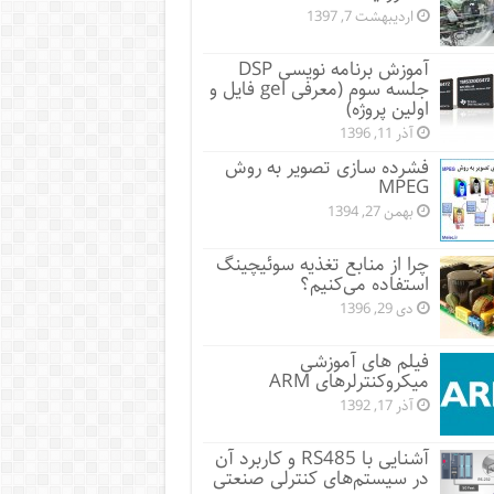
اردیبهشت 7, 1397
آموزش برنامه نویسی DSP
جلسه سوم (معرفی gel فایل و
اولین پروژه)
آذر 11, 1396
فشرده سازی تصوير به روش
MPEG
بهمن 27, 1394
چرا از منابع تغذیه سوئیچینگ
استفاده می‌کنیم؟
دی 29, 1396
فیلم های آموزشی
میکروکنترلرهای ARM
آذر 17, 1392
آشنایی با RS485 و کاربرد آن
در سیستم‌‌های کنترلی صنعتی