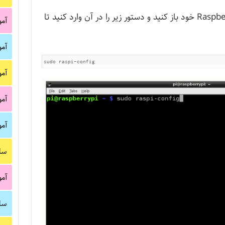
برای این کار LXTerminal را روی RaspberryPi خود باز کنید و دستور زیر را در آن وارد کنید تا
آم
آم
sudo raspi-config
آم
آم
آم
سا
آم
سا