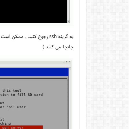
جابجا می کنند )