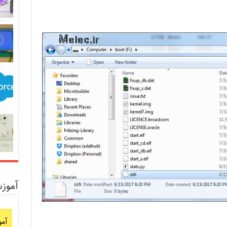
آموز
آم