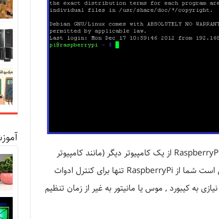
آموزش
یک دلیل متداول برای کنترل از راه دور RaspberryPi از یک کامپیوتر دیگر (مانند کامپیوتر
رومیزی یا لپتاپتان ) این است که ممکن است شما از RaspberryPi تنها برای کنترل ادوات
نیازی به کیبورد , موس یا مانیتور به غیر از زمان تنظیم