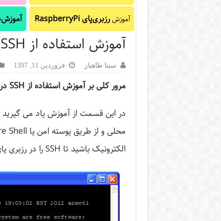
رزبری‌پای RaspberryPi
آموزش‌ه
آموزش
آموزش استفاده از SSH در رزبری پای
سینا طاهباز
فروردین 11, 1397
مرور کلی بر آموزش استفاده از SSH در رزبری پای
الکترونیک باشید تا SSH را در رزبری پای فعال و استفاده کنیم.