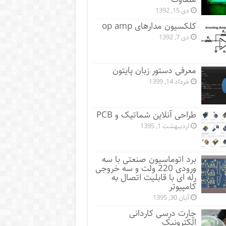
دی 15, 1392
کلکسیون مدارهای op amp
دی 7, 1392
معرفی دستور زبان پایتون
خرداد 14, 1399
طراحی آنلاین شماتیک و PCB
اردیبهشت 1, 1395
برد اتوماسیون صنعتی با سه
ورودی 220 ولت و سه خروجی
رله ای با قابلیت اتصال به
کامپیوتر
آبان 30, 1395
چارت درسی کاردانی
الکترونیک