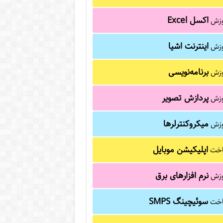
اکسل Excel
وزش
اینترنت اشیا
وزش
برنامه‌نویسی
وزش
پردازش تصویر
وزش
میکروکنترلرها
وزش
اپلیکیشن موبایل
خت
نرم افزارهای برق
وزش
سوئیچینگ SMPS
خت