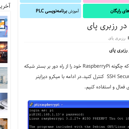
آخرین
ای رایگان
برنامه‌نویسی PLC
آموزش
رزبری پای
در این قسمت از آموزش یاد می گیرید که چگونه RaspberryPi خود را از راه دور بر بستر شبکه
محلی و از طریق پوسته امن یا SSH Secure Shell کنترل کنید.در ادامه با میکرو دیزاینر