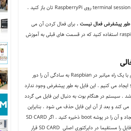
طور پیشفرض فعال نیست .
برای فعال کردن آن می
توانید از یک فایل بوت خالی یا raspi-config استفاده کنید که در قسمت های قبلی به آموزش
الی
این کار کمی پیچیده است اما می توانیم با یک راه میانبر در Raspbian به سادگی آن را دور
بزنیم . برای این کار یک فایل به نام ssh ایجاد می کنیم . این فایل به طور پیشفرض وجود ندارد
اشد . سیستم در هنگام بوت به دنبال این فایل می گردد
ایل موجود باشد ssh را فعال می کند و بعد از آن این فایل حذف می شود . بنابراین
تنها کافی است یک فایل به نام ssh ایجاد و آن را در پوشه boot ذخیره کنید . اگر SD CARD
را به کامپیوتر خود متصل می کنید این فایل را مستقیما در دایرکتوری اصلی SD CARD قرار