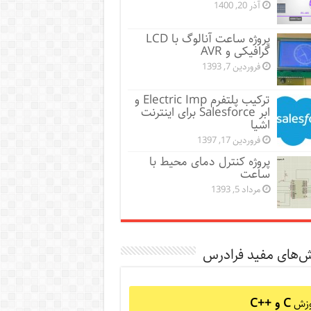
آذر 20, 1400
پروژه ساعت آنالوگ با LCD
گرافیکی و AVR
فروردین 7, 1393
ترکیب پلتفرم Electric Imp و
ابر Salesforce برای اینترنت
اشیا
فروردین 17, 1397
پروژه کنترل دمای محیط با
ساعت
مرداد 5, 1393
ش‌های مفید فرادرس
C و C++‎
وزش