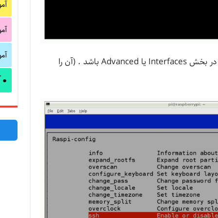
آم
آم
آم
به گزینه ssh رجوع کنید . ممکن است در بخش Interfaces یا Advanced باشد . (آن را
آ
●