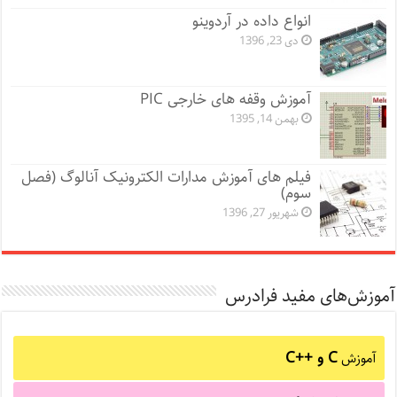
انواع داده در آردوینو
دی 23, 1396
آموزش وقفه های خارجی PIC
بهمن 14, 1395
فیلم های آموزش مدارات الکترونیک آنالوگ (فصل
سوم)
شهریور 27, 1396
آموزش‌های مفید فرادرس
C و C++‎
آموزش