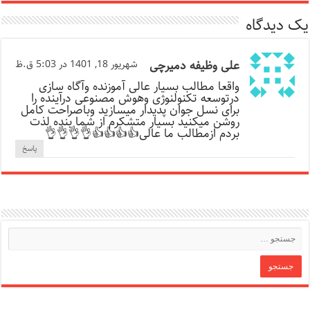
یک دیدگاه
علی وظیفه دمیرچی
شهریور 18, 1401 در 5:03 ق.ظ
واقعا مطالب بسیار عالی آموزنده وآگاه سازی
درتوسعه تکنولنوژی وهوش مصنوعی درآینده را
برای نسل جوان پدیدار میسازید وباصراحت کامل
روشن میکنید بسیار متشکرم از شما بنده لذت
بردم ازمطالب ما عالی👍👍👍👍👌👌👌👌
پاسخ