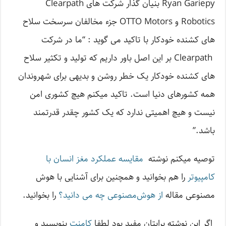
Ryan Gariepy بنیان گذار شرکت های Clearpath
Robotics و OTTO Motors جزء مخالفان سرسخت سلاح
های کشنده خودکار با تاکید می گوید : “ما در شرکت
Clearpath بر این اصل باور داریم که تولید و تکثیر سلاح
های کشنده خودکار یک خطر روشن و بدیهی برای شهروندان
همه کشورهای دنیا است. تاکید میکنم هیچ کشوری امن
نیست و هیچ اهمیتی ندارد که یک کشور چقدر قدرتمند
باشد.”
توصیه میکنم نوشته
مقایسه عملکرد مغز انسان با
کامپیوتر
را هم بخوانید و همچنین برای آشنایی با هوش
مصنوعی مقاله
از هوش‌مصنوعی چه می دانید؟
را بخوانید.
اگر این نوشته‌ برایتان مفید بود لطفا
کامنت
بنویسید و