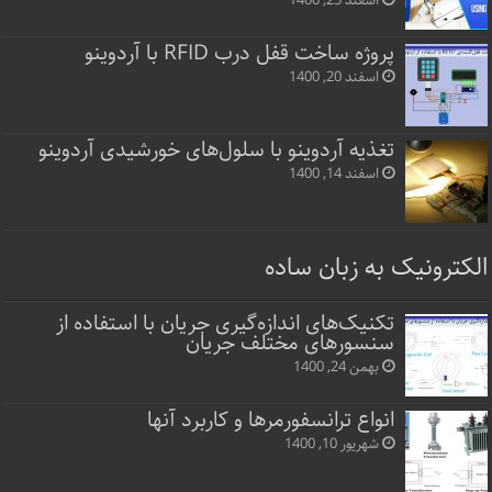
اسفند 25, 1400
پروژه ساخت قفل‌ درب RFID با آردوینو
اسفند 20, 1400
تغذیه آردوینو با سلول‌های خورشیدی آردوینو
اسفند 14, 1400
الکترونیک به زبان ساده
تکنیک‌های اندازه‌گیری جریان با استفاده از
سنسورهای مختلف جریان
بهمن 24, 1400
انواع ترانسفورمرها و کاربرد آنها
شهریور 10, 1400