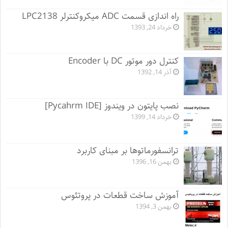
راه اندازی قسمت ADC میکروکنترلر LPC2138
خرداد 24, 1393
کنترل دور موتور DC با Encoder
آذر 14, 1392
نصب پایتون در ویندوز [Pycahrm IDE]
خرداد 14, 1399
ترانسفور‌ماتوها بر مبنای کاربرد
بهمن 16, 1396
آموزش ساخت قطعات در پروتئوس
بهمن 3, 1394