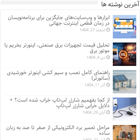
آخرین نوشته ها
ابزارها و وب‌سایت‌های جایگزین برای برنامه‌نویسان
در زمان قطعی اینترنت جهانی
اسفند 27, 1404
تحلیل قیمت تجهیزات برق صنعتی، اینورتر بخریم یا
موتور برق
دی 4, 1404
راهنمای کامل نصب و سیم کشی اینورتر خورشیدی
(سانورتر)
آذر 11, 1404
از کجا بفهمیم شارژر لپ‌تاپ خراب شده است؟ +
دلایل خرابی شارژر لپ‌تاپ
آبان 29, 1404
مراحل تعمیر برد الکترونیکی از صفر تا صد به زبان
ساده