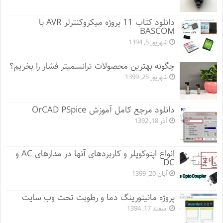
دانلود کتاب 11 پروژه میکروکنترلر AVR با
BASCOM
شهریور 5, 1394
چگونه بهترین محصولات ترانسمیتر فشار را بخریم؟
شهریور 25, 1399
دانلود مرجع کامل آموزش OrCAD PSpice
آذر 18, 1392
انواع اپتوکوپلر و کاربردهای آنها در مدارهای AC و
DC
آبان 20, 1399
پروژه مانيتورينگ دما و رطوبت تحت وب سایت
اسفند 17, 1394