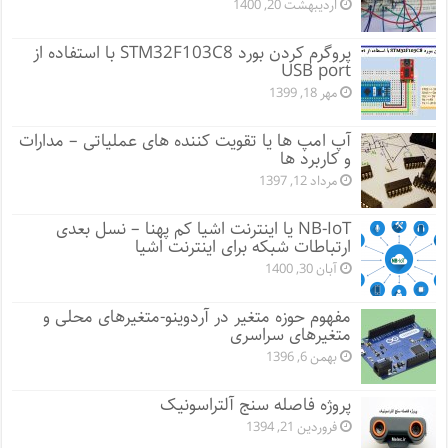
اردیبهشت 20, 1400
پروگرم کردن بورد STM32F103C8 با استفاده از
USB port
مهر 18, 1399
آپ امپ ها یا تقویت کننده های عملیاتی – مدارات
و کاربرد ها
مرداد 12, 1397
NB-IoT یا اینترنت اشیا کم پهنا – نسل بعدی
ارتباطات شبکه برای اینترنت اشیا
آبان 30, 1400
مفهوم حوزه متغیر در آردوینو-متغیرهای محلی و
متغیرهای سراسری
بهمن 6, 1396
پروژه فاصله سنج آلتراسونیک
فروردین 21, 1394