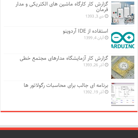
گزارش کار کارگاه ماشین های الکتریکی و مدار
فرمان
دی 3, 1393
استفاده از IDE آردوینو
آبان 4, 1399
گزارش کار آزمایشگاه مدارهای مجتمع خطی
آذر 26, 1393
برنامه ای جالب برای محاسبات رگولاتور ها
آذر 19, 1392