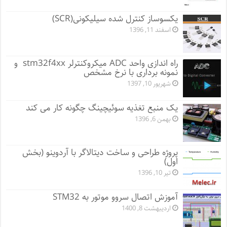
یکسوساز کنترل شده سیلیکونی(SCR)
اسفند 11, 1396
راه اندازی واحد ADC میکروکنترلر stm32f4xx و
نمونه برداری با نرخ مشخص
شهریور 10, 1397
یک منبع تغذیه سوئیچینگ چگونه کار می کند
بهمن 6, 1396
پروژه طراحی و ساخت دیتالاگر با آردوینو (بخش
اول)
تیر 10, 1396
آموزش اتصال سروو موتور به STM32
اردیبهشت 8, 1400