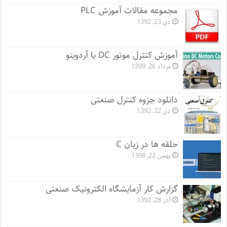
مجموعه مقالات آموزش PLC
دی 23, 1392
آموزش کنترل موتور DC با آردوینو
مرداد 26, 1399
دانلود جزوه کنترل صنعتی
دی 22, 1392
حلقه ها در زبان C
بهمن 22, 1398
گزارش کار آزمایشگاه الکترونیک صنعتی
آذر 28, 1392