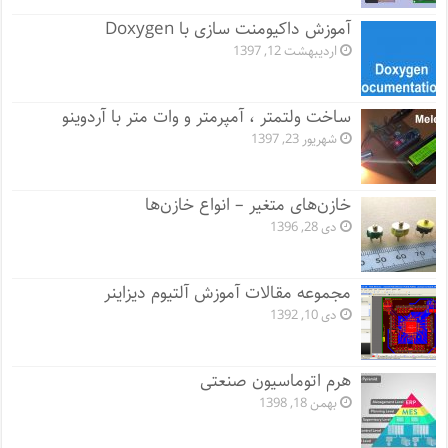
آموزش داکیومنت سازی با Doxygen
اردیبهشت 12, 1397
ساخت ولتمتر ، آمپرمتر و وات متر با آردوینو
شهریور 23, 1397
خازن‌های متغیر – انواع خازن‌ها
دی 28, 1396
مجموعه مقالات آموزش آلتیوم دیزاینر
دی 10, 1392
هرم اتوماسیون صنعتی
بهمن 18, 1398