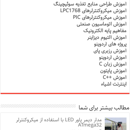
آموزش طراحی منابع تغذیه سوئیچینگ
آموزش میکروکنترلرهای LPC1768
آموزش میکروکنترلرهای PIC
آموزش اتوماسیون صنعتی
مفاهیم پایه الکترونیک
آموزش آلتیوم دیزاینر
پروژه های آردوینو
آموزش رزبری پای
آموزش آردوینو
آموزش زبان C
آموزش پایتون
آموزش ++C
اینترنت اشیاء
مطالب بیشتر برای شما
مدار دیمر پاور LED با استفاده از میکروکنترلر
ATmega32