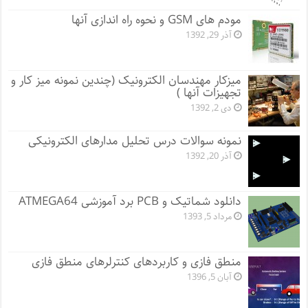
مودم های GSM و نحوه راه اندازی آنها
آذر 29, 1392
میزکار مهندسان الکترونیک (چندین نمونه میز کار و
تجهیزات آنها )
دی 2, 1392
نمونه سوالات درس تحلیل مدارهای الکترونیکی
آذر 20, 1392
دانلود شماتیک و PCB برد آموزشی ATMEGA64
مرداد 5, 1393
منطق فازی و کاربردهای کنترلرهای منطق فازی
آبان 5, 1396