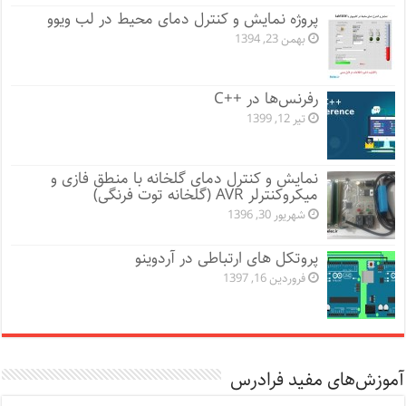
پروژه نمایش و کنترل دمای محیط در لب ویوو
بهمن 23, 1394
رفرنس‌ها در ++C
تیر 12, 1399
نمایش و کنترل دمای گلخانه با منطق فازی و
میکروکنترلر AVR (گلخانه توت فرنگی)
شهریور 30, 1396
پروتکل های ارتباطی در آردوینو
فروردین 16, 1397
آموزش‌های مفید فرادرس