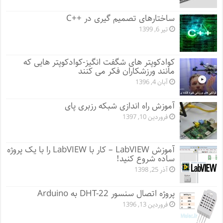
ساختارهای تصمیم گیری در ++C
تیر 6, 1399
کوادکوپتر های شگفت انگیز-کوادکوپتر هایی که
مانند ورزشکاران فکر می کنند
آبان 4, 1396
آموزش راه اندازی شبکه رزبری پای
فروردین 10, 1397
آموزش LabVIEW – کار با LabVIEW را با یک پروژه
ساده شروع کنید!
آذر 25, 1398
پروژه اتصال سنسور DHT-22 به Arduino
فروردین 13, 1396