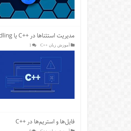
مدیریت استثناها در ++C یا Exception Handling
آموزش زبان ++C
1
فایل‌ها و استریم‌ها در ++C
آموزش زبان ++C
0