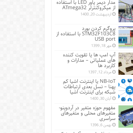
مدار دیمر پاور LED با استفاده
از میکروکنترلر ATmega32
اردیبهشت 20, 1400
پروگرم کردن بورد
STM32F103C8 با استفاده از
USB port
مهر 18, 1399
آپ امپ ها یا تقویت کننده
های عملیاتی – مدارات و
کاربرد ها
مرداد 12, 1397
NB-IoT یا اینترنت اشیا کم
پهنا – نسل بعدی ارتباطات
شبکه برای اینترنت اشیا
آبان 30, 1400
مفهوم حوزه متغیر در آردوینو-
متغیرهای محلی و متغیرهای
سراسری
بهمن 6, 1396