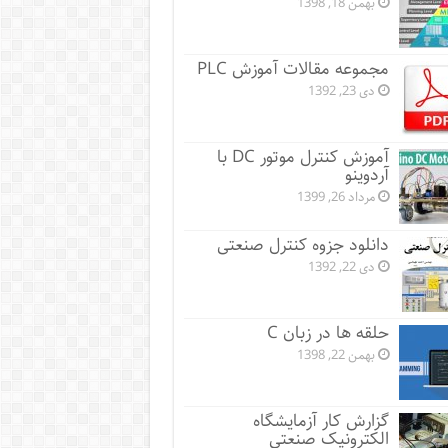
بهمن 18, 1398
مجموعه مقالات آموزش PLC
دی 23, 1392
آموزش کنترل موتور DC با
آردوینو
مرداد 26, 1399
دانلود جزوه کنترل صنعتی
دی 22, 1392
حلقه ها در زبان C
بهمن 22, 1398
گزارش کار آزمایشگاه
الکترونیک صنعتی