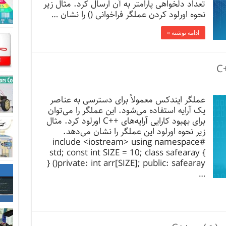
تعداد دلخواهی پارامتر به آن ارسال کرد. مثال زیر
نحوه اورلود کردن عملگر فراخوانی () را نشان …
ادامه نوشته »
عملگر ایندکس معمولاً برای دسترسی به عناصر
یک آرایه استفاده می‌شود. این عملگر را می‌توان
برای بهبود کارایی آرایه‌های ++C اورلود کرد. مثال
زیر نحوه اورلود این عملگر را نشان می‌دهد.
#include <iostream> using namespace
std; const int SIZE = 10; class safearay {
private: int arr[SIZE]; public: safearay() {
…