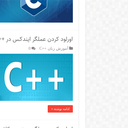
اورلود کردن عملگر ایندکس در ++C
آموزش زبان ++C
0
ادامه نوشته »