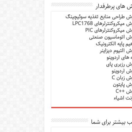
ش های پرطرفدار
ش طراحی منابع تغذیه سوئیچینگ
 میکروکنترلرهای LPC1768
ش میکروکنترلرهای PIC
ش اتوماسیون صنعتی
یم پایه الکترونیک
ش آلتیوم دیزاینر
ه های آردوینو
ش رزبری پای
ش آردوینو
ش زبان C
ش پایتون
ش ++C
رنت اشیاء
 بیشتر برای شما