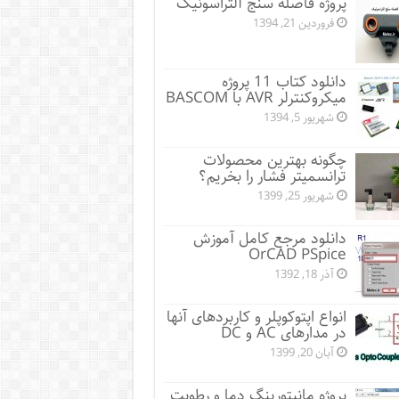
پروژه فاصله سنج آلتراسونیک
فروردین 21, 1394
دانلود کتاب 11 پروژه
میکروکنترلر AVR با BASCOM
شهریور 5, 1394
چگونه بهترین محصولات
ترانسمیتر فشار را بخریم؟
شهریور 25, 1399
دانلود مرجع کامل آموزش
OrCAD PSpice
آذر 18, 1392
انواع اپتوکوپلر و کاربردهای آنها
در مدارهای AC و DC
آبان 20, 1399
پروژه مانيتورينگ دما و رطوبت