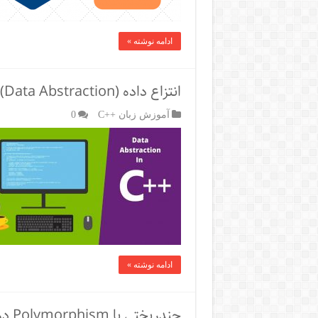
ادامه نوشته »
انتزاع داده (Data Abstraction) در ++C
آموزش زبان ++C
0
ادامه نوشته »
چندریختی یا Polymorphism در ++C