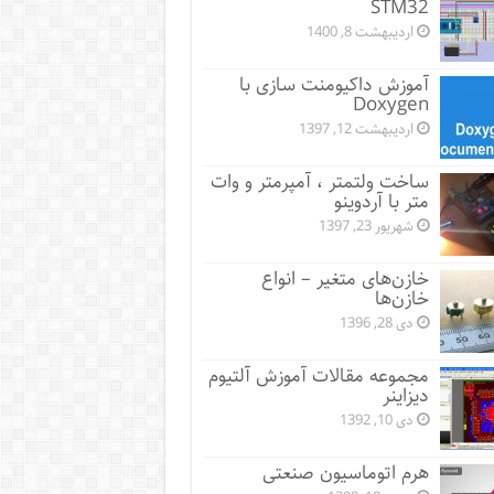
STM32
اردیبهشت 8, 1400
آموزش داکیومنت سازی با
Doxygen
اردیبهشت 12, 1397
ساخت ولتمتر ، آمپرمتر و وات
متر با آردوینو
شهریور 23, 1397
خازن‌های متغیر – انواع
خازن‌ها
دی 28, 1396
مجموعه مقالات آموزش آلتیوم
دیزاینر
دی 10, 1392
هرم اتوماسیون صنعتی