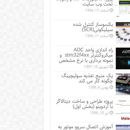
تحت وب سایت
اسفند 17, 1394
یکسوساز کنترل شده
سیلیکونی(SCR)
اسفند 11, 1396
راه اندازی واحد ADC
میکروکنترلر stm32f4xx و
نمونه برداری با نرخ مشخص
شهریور 10, 1397
یک منبع تغذیه سوئیچینگ
چگونه کار می کند
بهمن 6, 1396
پروژه طراحی و ساخت دیتالاگر
با آردوینو (بخش اول)
تیر 10, 1396
آموزش اتصال سروو موتور به