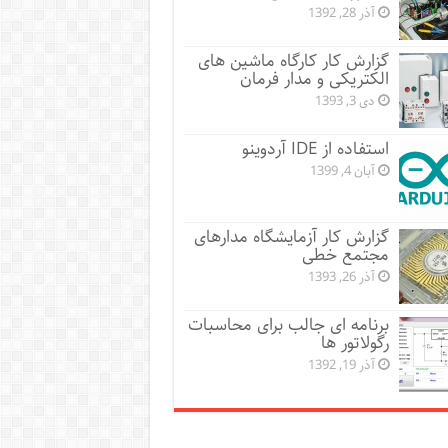
آذر 28, 1392
گزارش کار کارگاه ماشین های
الکتریکی و مدار فرمان
دی 3, 1393
استفاده از IDE آردوینو
آبان 4, 1399
گزارش کار آزمایشگاه مدارهای
مجتمع خطی
آذر 26, 1393
برنامه ای جالب برای محاسبات
رگولاتور ها
آذر 19, 1392