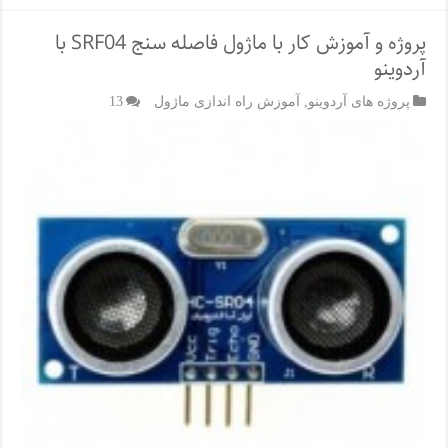
پروژه و آموزش کار با ماژول فاصله سنج SRF04 با
آردوینو
پروژه های آردوینو
,
آموزش راه اندازی ماژول
13