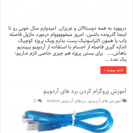
درووود به همه دوستاااان و عزیزان. امیدوارم سال خوبی رو تا
اینجا گذرونده باشین. امروز میخوووووام درمورد ماژول فاصله
یاب یا همون التراسونیک پست بذارم ویک پروژه کوچیک
اندازه گیری فاصله از اجسام با استفاده از آردوینو ببیندیم
باهاش…. برای بستن پروژه هم چیزی خاصی لازم نداریم:
یک عدد …
ادامه نوشته »
آموزش پروگرام کردن برد های آردوینو
آموزش های آردوینو
,
بردهای آردوینو Arduino
25