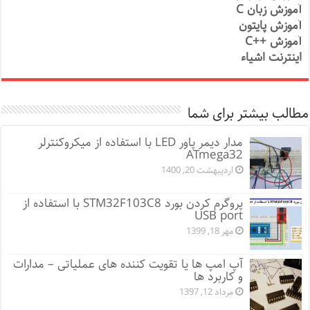
آموزش زبان C
آموزش پایتون
آموزش ++C
اینترنت اشیاء
مطالب بیشتر برای شما
مدار دیمر پاور LED با استفاده از میکروکنترلر
ATmega32
اردیبهشت 20, 1400
پروگرم کردن بورد STM32F103C8 با استفاده از
USB port
مهر 18, 1399
آپ امپ ها یا تقویت کننده های عملیاتی – مدارات
و کاربرد ها
مرداد 12, 1397