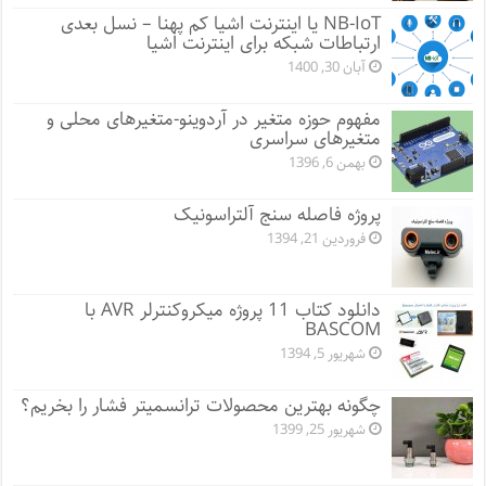
NB-IoT یا اینترنت اشیا کم پهنا – نسل بعدی
ارتباطات شبکه برای اینترنت اشیا
آبان 30, 1400
مفهوم حوزه متغیر در آردوینو-متغیرهای محلی و
متغیرهای سراسری
بهمن 6, 1396
پروژه فاصله سنج آلتراسونیک
فروردین 21, 1394
دانلود کتاب 11 پروژه میکروکنترلر AVR با
BASCOM
شهریور 5, 1394
چگونه بهترین محصولات ترانسمیتر فشار را بخریم؟
شهریور 25, 1399