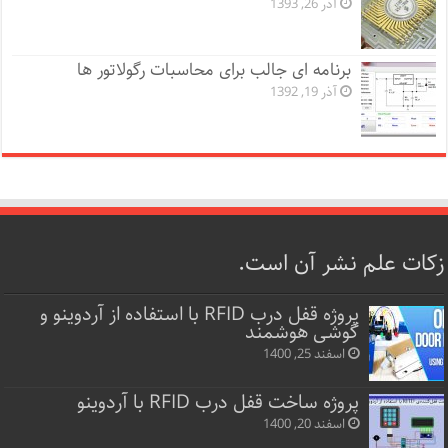
آذر 26, 1393
برنامه ای جالب برای محاسبات رگولاتور ها
آذر 19, 1392
زکات علم نشر آن است.
پروژه قفل‌ درب RFID با استفاده از آردوینو و
گوشی هوشمند
اسفند 25, 1400
پروژه ساخت قفل‌ درب RFID با آردوینو
اسفند 20, 1400