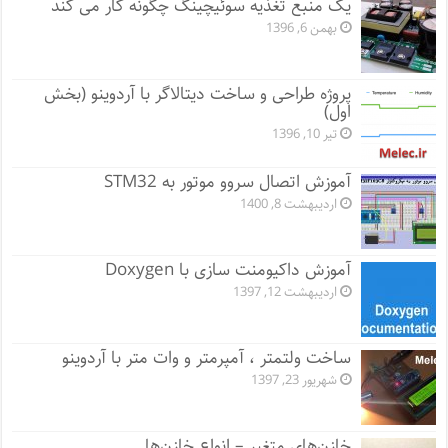
یک منبع تغذیه سوئیچینگ چگونه کار می کند
بهمن 6, 1396
پروژه طراحی و ساخت دیتالاگر با آردوینو (بخش
اول)
تیر 10, 1396
آموزش اتصال سروو موتور به STM32
اردیبهشت 8, 1400
آموزش داکیومنت سازی با Doxygen
اردیبهشت 12, 1397
ساخت ولتمتر ، آمپرمتر و وات متر با آردوینو
شهریور 23, 1397
خازن‌های متغیر – انواع خازن‌ها