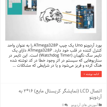
بورد آردوینو Uno یک چیپ ATmega328P را به عنوان واحد
کنترل کننده در قلب خود دارد. ATmega328P دارای یک
تایمر سگ نگهبان (Watchdog Timer) است. این تایمر در
سناریوهایی که سیستم در اثر وجود خطا در کد نوشته شده
هنگ کرده و فریز می‌شود و یا در شرایطی که مشکلات …
ادامه نوشته »
اتصال LCD (نمایشگر کریستال مایع) ۱۶*۲ به
آردوینو
آموزش های آردوینو
0