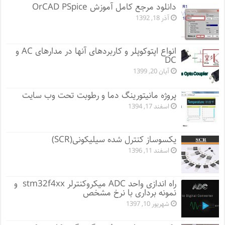
دانلود مرجع کامل آموزش OrCAD PSpice
آذر 18, 1392
انواع اپتوکوپلر و کاربردهای آنها در مدارهای AC و
DC
آبان 20, 1399
پروژه مانيتورينگ دما و رطوبت تحت وب سایت
اسفند 17, 1394
یکسوساز کنترل شده سیلیکونی(SCR)
اسفند 11, 1396
راه اندازی واحد ADC میکروکنترلر stm32f4xx و
نمونه برداری با نرخ مشخص
شهریور 10, 1397