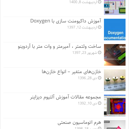
اردیبهشت 8, 1400
آموزش داکیومنت سازی با Doxygen
اردیبهشت 12, 1397
ساخت ولتمتر ، آمپرمتر و وات متر با آردوینو
شهریور 23, 1397
خازن‌های متغیر – انواع خازن‌ها
دی 28, 1396
مجموعه مقالات آموزش آلتیوم دیزاینر
دی 10, 1392
هرم اتوماسیون صنعتی
بهمن 18, 1398