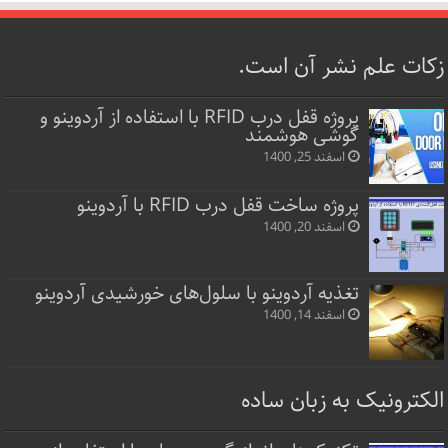
زکات علم نشر آن است.
پروژه قفل‌ درب RFID با استفاده از آردوینو و
گوشی هوشمند
اسفند 25, 1400
پروژه ساخت قفل‌ درب RFID با آردوینو
اسفند 20, 1400
تغذیه آردوینو با سلول‌های خورشیدی آردوینو
اسفند 14, 1400
الکترونیک به زبان ساده