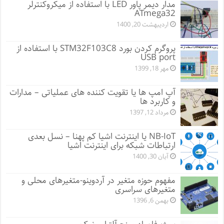
مدار دیمر پاور LED با استفاده از میکروکنترلر
ATmega32
اردیبهشت 20, 1400
پروگرم کردن بورد STM32F103C8 با استفاده از
USB port
مهر 18, 1399
آپ امپ ها یا تقویت کننده های عملیاتی – مدارات
و کاربرد ها
مرداد 12, 1397
NB-IoT یا اینترنت اشیا کم پهنا – نسل بعدی
ارتباطات شبکه برای اینترنت اشیا
آبان 30, 1400
مفهوم حوزه متغیر در آردوینو-متغیرهای محلی و
متغیرهای سراسری
بهمن 6, 1396