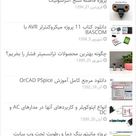
پروژه فاصله سنج آلتراسونیک
فروردین 21, 1394
دانلود کتاب 11 پروژه میکروکنترلر AVR با
BASCOM
شهریور 5, 1394
چگونه بهترین محصولات ترانسمیتر فشار را بخریم؟
شهریور 25, 1399
دانلود مرجع کامل آموزش OrCAD PSpice
آذر 18, 1392
انواع اپتوکوپلر و کاربردهای آنها در مدارهای AC و
DC
آبان 20, 1399
پروژه مانيتورينگ دما و رطوبت تحت وب سایت