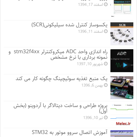
اسفند 17, 1394
یکسوساز کنترل شده سیلیکونی(SCR)
اسفند 11, 1396
راه اندازی واحد ADC میکروکنترلر stm32f4xx و
نمونه برداری با نرخ مشخص
شهریور 10, 1397
یک منبع تغذیه سوئیچینگ چگونه کار می کند
بهمن 6, 1396
پروژه طراحی و ساخت دیتالاگر با آردوینو (بخش
اول)
تیر 10, 1396
آموزش اتصال سروو موتور به STM32