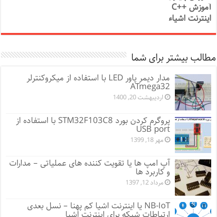
آموزش ++C
اینترنت اشیاء
مطالب بیشتر برای شما
مدار دیمر پاور LED با استفاده از میکروکنترلر
ATmega32
اردیبهشت 20, 1400
پروگرم کردن بورد STM32F103C8 با استفاده از
USB port
مهر 18, 1399
آپ امپ ها یا تقویت کننده های عملیاتی – مدارات
و کاربرد ها
مرداد 12, 1397
NB-IoT یا اینترنت اشیا کم پهنا – نسل بعدی
ارتباطات شبکه برای اینترنت اشیا