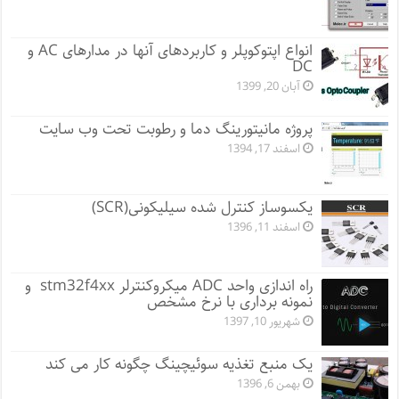
انواع اپتوکوپلر و کاربردهای آنها در مدارهای AC و
DC
آبان 20, 1399
پروژه مانيتورينگ دما و رطوبت تحت وب سایت
اسفند 17, 1394
یکسوساز کنترل شده سیلیکونی(SCR)
اسفند 11, 1396
راه اندازی واحد ADC میکروکنترلر stm32f4xx و
نمونه برداری با نرخ مشخص
شهریور 10, 1397
یک منبع تغذیه سوئیچینگ چگونه کار می کند
بهمن 6, 1396