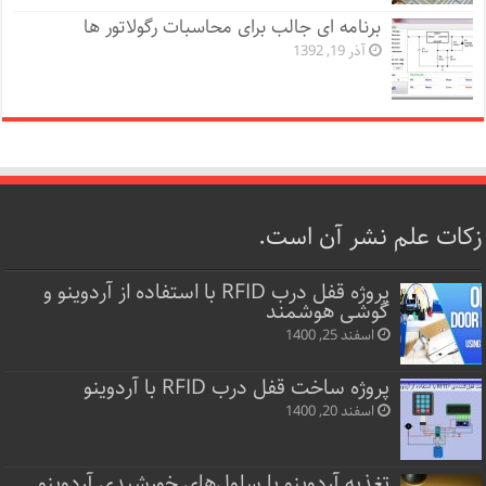
برنامه ای جالب برای محاسبات رگولاتور ها
آذر 19, 1392
زکات علم نشر آن است.
پروژه قفل‌ درب RFID با استفاده از آردوینو و
گوشی هوشمند
اسفند 25, 1400
پروژه ساخت قفل‌ درب RFID با آردوینو
اسفند 20, 1400
تغذیه آردوینو با سلول‌های خورشیدی آردوینو