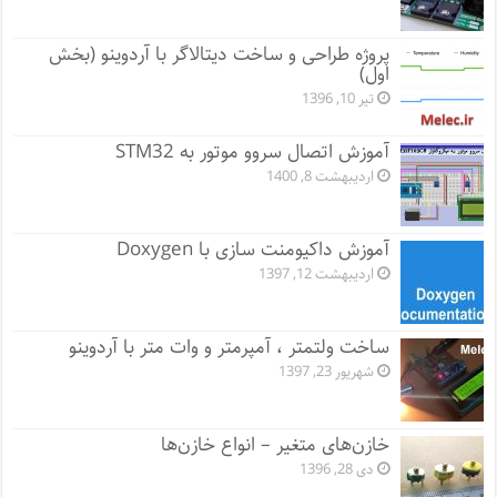
پروژه طراحی و ساخت دیتالاگر با آردوینو (بخش
اول)
تیر 10, 1396
آموزش اتصال سروو موتور به STM32
اردیبهشت 8, 1400
آموزش داکیومنت سازی با Doxygen
اردیبهشت 12, 1397
ساخت ولتمتر ، آمپرمتر و وات متر با آردوینو
شهریور 23, 1397
خازن‌های متغیر – انواع خازن‌ها
دی 28, 1396