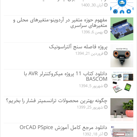
آبان 30, 1400
مفهوم حوزه متغیر در آردوینو-متغیرهای محلی و
متغیرهای سراسری
بهمن 6, 1396
پروژه فاصله سنج آلتراسونیک
فروردین 21, 1394
دانلود کتاب 11 پروژه میکروکنترلر AVR با
BASCOM
شهریور 5, 1394
چگونه بهترین محصولات ترانسمیتر فشار را بخریم؟
شهریور 25, 1399
دانلود مرجع کامل آموزش OrCAD PSpice
آذر 18, 1392