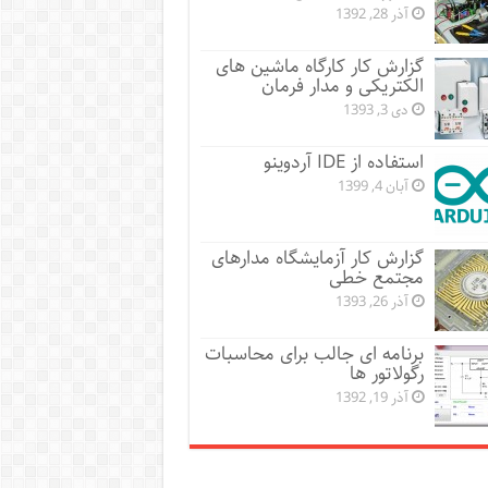
آذر 28, 1392
گزارش کار کارگاه ماشین های
الکتریکی و مدار فرمان
دی 3, 1393
استفاده از IDE آردوینو
آبان 4, 1399
گزارش کار آزمایشگاه مدارهای
مجتمع خطی
آذر 26, 1393
برنامه ای جالب برای محاسبات
رگولاتور ها
آذر 19, 1392