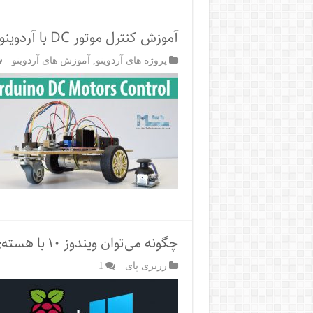
آموزش کنترل موتور DC با آردوینو
پروژه های آردوینو
,
آموزش های آردوینو
چگونه می‌توان ویندوز ۱۰ با هسته‌ی IoT را در رزبری پای نصب کرد؟
رزبری پای
1