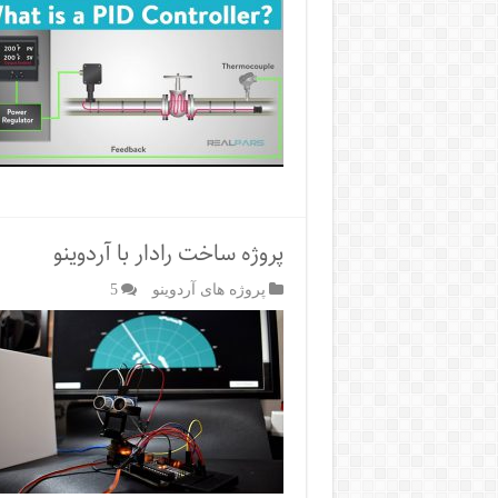
پروژه ساخت رادار با آردوینو
پروژه های آردوینو
5