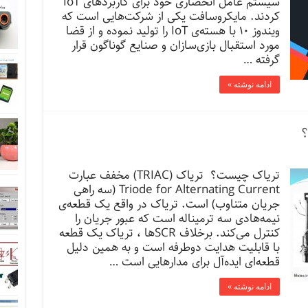
سیستم عامل انحصاری خود برای کاربردهای IoT
کردند. مایکروسافت ‌یکی از شرکت‌هایی است که
ویندوز ۱۰ با هسته‌ی IoT را تولید نموده و از قضا
مورد استقبال بازی‌سازان و صنایع گوناگون قرار
گرفته …
ادامه نوشته »
؟
تریاک چیست؟ تریاک (TRIAC) مخفف عبارت
Triode for Alternating Current (سه راهی
جریان متناوب) است. تریاک در واقع یک قطعه‌ی
نیمه‌هادی سه ترمیناله است که عبور جریان را
کنترل می‌کند. برخلاف SCRها ، تریاک یک قطعه‌
با قابلیت هدایت دوطرفه است و به همین دلیل
قطعه‌ای ایده‌آل برای مدارهایی است …
ادامه نوشته »