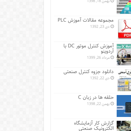
بهمن 18, 1398
مجموعه مقالات آموزش PLC
دی 23, 1392
آموزش کنترل موتور DC با
آردوینو
مرداد 26, 1399
دانلود جزوه کنترل صنعتی
دی 22, 1392
حلقه ها در زبان C
بهمن 22, 1398
گزارش کار آزمایشگاه
الکترونیک صنعتی