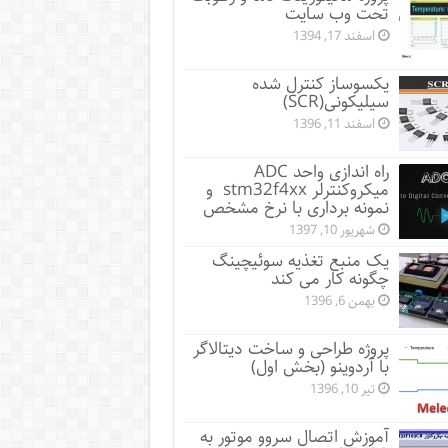
تحت وب سایت
اسفند 17, 1394
یکسوساز کنترل شده
سیلیکونی(SCR)
اسفند 11, 1396
راه اندازی واحد ADC
میکروکنترلر stm32f4xx و
نمونه برداری با نرخ مشخص
شهریور 10, 1397
یک منبع تغذیه سوئیچینگ
چگونه کار می کند
بهمن 6, 1396
پروژه طراحی و ساخت دیتالاگر
با آردوینو (بخش اول)
تیر 10, 1396
آموزش اتصال سروو موتور به