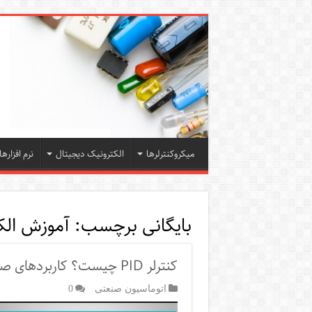
میکروکنترلرها
الکترونیک دیجیتال
نرم افزارها
بایگانی برچسب:
آموزش الک
کنترلر PID چیست؟ کاربردهای صنعتی
اتوماسیون صنعتی
0