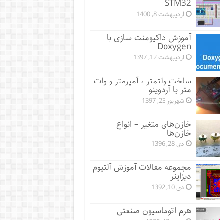
STM32
اردیبهشت 8, 1400
آموزش داکیومنت سازی با
Doxygen
اردیبهشت 12, 1397
ساخت ولتمتر ، آمپرمتر و وات
متر با آردوینو
شهریور 23, 1397
خازن‌های متغیر – انواع
خازن‌ها
دی 28, 1396
مجموعه مقالات آموزش آلتیوم
دیزاینر
دی 10, 1392
هرم اتوماسیون صنعتی