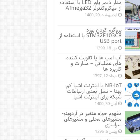
مدار دیمر پاور LED با استفاده
از میکروکنترلر ATmega32
اردیبهشت 20, 1400
پروگرم کردن بورد
STM32F103C8 با استفاده از
USB port
مهر 18, 1399
آپ امپ ها یا تقویت کننده
های عملیاتی – مدارات و
کاربرد ها
مرداد 12, 1397
NB-IoT یا اینترنت اشیا کم
پهنا – نسل بعدی ارتباطات
شبکه برای اینترنت اشیا
آبان 30, 1400
مفهوم حوزه متغیر در آردوینو-
متغیرهای محلی و متغیرهای
سراسری
بهمن 6, 1396