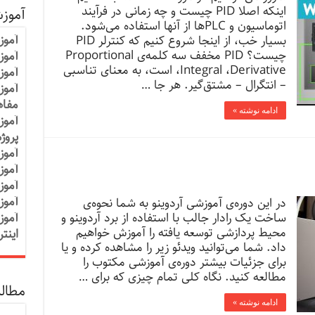
اینکه اصلا PID چیست و چه زمانی در فرآیند
آموز
اتوماسیون و PLCها از آنها استفاده می‌شود.
آموز
بسیار خب، از اینجا شروع کنیم که کنترلر PID
چیست؟ PID مخفف سه کلمه‌ی Proportional
آموزش
،Integral ،Derivative است، به معنای تناسبی
آموز
– انتگرال – مشتق‌گیر. هر جا …
آموز
مفاه
ادامه نوشته »
آموز
پروژ
آموز
آموز
آموز
آموز
در این دوره‌ی آموزشی آردوینو به شما نحوه‌ی
ساخت یک رادار جالب با استفاده از برد آردوینو و
آموز
محیط پردازشی توسعه یافته را آموزش خواهیم
اینت
داد. شما می‌­توانید ویدئو زیر را مشاهده کرده و یا
برای جزئیات بیشتر دوره‌ی آموزشی مکتوب را
مطالعه کنید. نگاه کلی تمام چیزی که برای …
مطالب
ادامه نوشته »