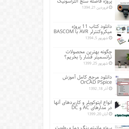
پروژه فاصله سنج آلتراسونیک
فروردین 21, 1394
دانلود کتاب 11 پروژه
میکروکنترلر AVR با BASCOM
شهریور 5, 1394
چگونه بهترین محصولات
ترانسمیتر فشار را بخریم؟
شهریور 25, 1399
دانلود مرجع کامل آموزش
OrCAD PSpice
آذر 18, 1392
انواع اپتوکوپلر و کاربردهای آنها
در مدارهای AC و DC
آبان 20, 1399
پروژه مانيتورينگ دما و رطوبت