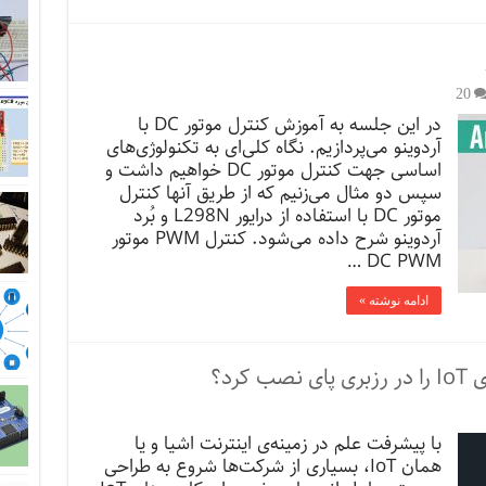
20
در این جلسه به آموزش کنترل موتور DC با
آردوینو می‌پردازیم. نگاه کلی‌ای به تکنولوژی‌های
اساسی جهت کنترل موتور DC خواهیم داشت و
سپس دو مثال می‌زنیم که از طریق آنها کنترل
موتور DC با استفاده از درایور L298N و بُرد
آردوینو شرح داده می‌­شود. کنترل PWM موتور
DC PWM …
ادامه نوشته »
با پیشرفت علم در زمینه‌ی اینترنت اشیا و‌ یا
همان IoT، بسیاری از شرکت‌ها شروع به طراحی