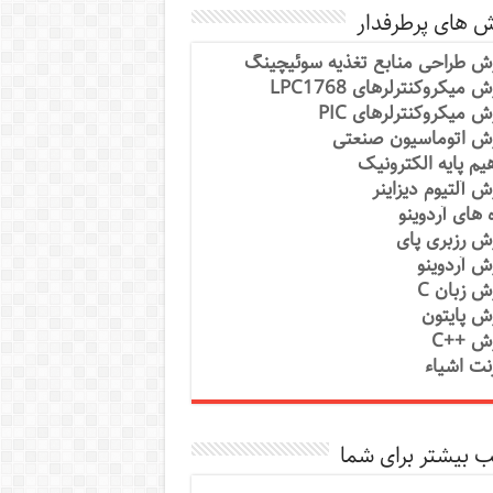
ش های پرطرفدار
ش طراحی منابع تغذیه سوئیچینگ
 میکروکنترلرهای LPC1768
ش میکروکنترلرهای PIC
ش اتوماسیون صنعتی
یم پایه الکترونیک
ش آلتیوم دیزاینر
ه های آردوینو
ش رزبری پای
ش آردوینو
ش زبان C
ش پایتون
ش ++C
رنت اشیاء
 بیشتر برای شما