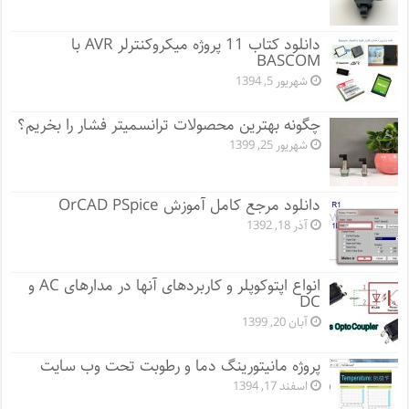
دانلود کتاب 11 پروژه میکروکنترلر AVR با
BASCOM
شهریور 5, 1394
چگونه بهترین محصولات ترانسمیتر فشار را بخریم؟
شهریور 25, 1399
دانلود مرجع کامل آموزش OrCAD PSpice
آذر 18, 1392
انواع اپتوکوپلر و کاربردهای آنها در مدارهای AC و
DC
آبان 20, 1399
پروژه مانيتورينگ دما و رطوبت تحت وب سایت
اسفند 17, 1394