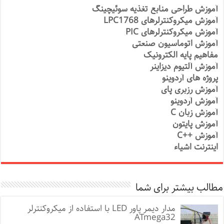
آموزش طراحی منابع تغذیه سوئیچینگ
آموزش میکروکنترلرهای LPC1768
آموزش میکروکنترلرهای PIC
آموزش اتوماسیون صنعتی
مفاهیم پایه الکترونیک
آموزش آلتیوم دیزاینر
پروژه های آردوینو
آموزش رزبری پای
آموزش آردوینو
آموزش زبان C
آموزش پایتون
آموزش ++C
اینترنت اشیاء
مطالب بیشتر برای شما
مدار دیمر پاور LED با استفاده از میکروکنترلر
ATmega32