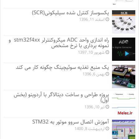
یکسوساز کنترل شده سیلیکونی(SCR)
اسفند 11, 1396
راه اندازی واحد ADC میکروکنترلر stm32f4xx و
نمونه برداری با نرخ مشخص
شهریور 10, 1397
یک منبع تغذیه سوئیچینگ چگونه کار می کند
بهمن 6, 1396
پروژه طراحی و ساخت دیتالاگر با آردوینو (بخش
اول)
تیر 10, 1396
آموزش اتصال سروو موتور به STM32
اردیبهشت 8, 1400