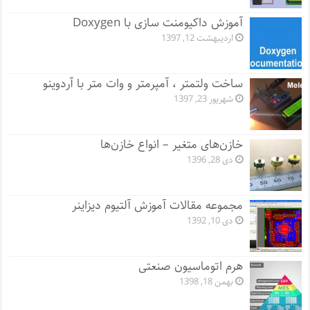
آموزش داکیومنت سازی با Doxygen
اردیبهشت 12, 1397
ساخت ولتمتر ، آمپرمتر و وات متر با آردوینو
شهریور 23, 1397
خازن‌های متغیر – انواع خازن‌ها
دی 28, 1396
مجموعه مقالات آموزش آلتیوم دیزاینر
دی 10, 1392
هرم اتوماسیون صنعتی
بهمن 18, 1398