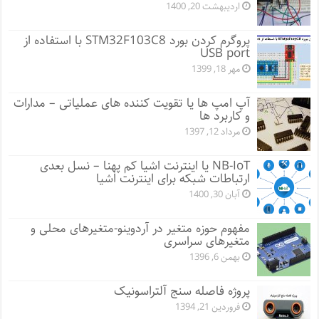
اردیبهشت 20, 1400
پروگرم کردن بورد STM32F103C8 با استفاده از
USB port
مهر 18, 1399
آپ امپ ها یا تقویت کننده های عملیاتی – مدارات
و کاربرد ها
مرداد 12, 1397
NB-IoT یا اینترنت اشیا کم پهنا – نسل بعدی
ارتباطات شبکه برای اینترنت اشیا
آبان 30, 1400
مفهوم حوزه متغیر در آردوینو-متغیرهای محلی و
متغیرهای سراسری
بهمن 6, 1396
پروژه فاصله سنج آلتراسونیک
فروردین 21, 1394