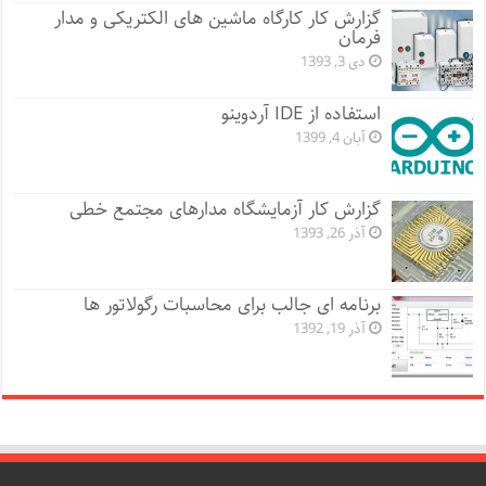
گزارش کار کارگاه ماشین های الکتریکی و مدار
فرمان
دی 3, 1393
استفاده از IDE آردوینو
آبان 4, 1399
گزارش کار آزمایشگاه مدارهای مجتمع خطی
آذر 26, 1393
برنامه ای جالب برای محاسبات رگولاتور ها
آذر 19, 1392