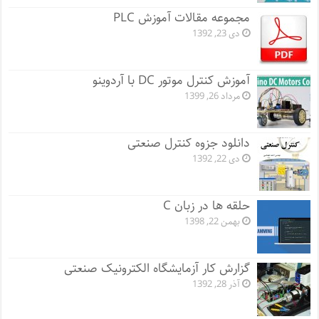
مجموعه مقالات آموزش PLC
دی 23, 1392
آموزش کنترل موتور DC با آردوینو
مرداد 26, 1399
دانلود جزوه کنترل صنعتی
دی 22, 1392
حلقه ها در زبان C
بهمن 22, 1398
گزارش کار آزمایشگاه الکترونیک صنعتی
آذر 28, 1392