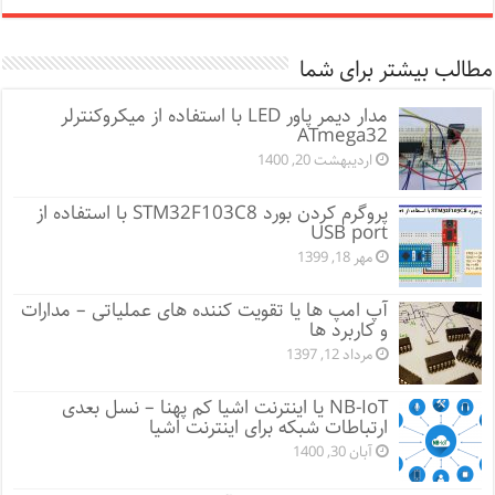
مطالب بیشتر برای شما
مدار دیمر پاور LED با استفاده از میکروکنترلر
ATmega32
اردیبهشت 20, 1400
پروگرم کردن بورد STM32F103C8 با استفاده از
USB port
مهر 18, 1399
آپ امپ ها یا تقویت کننده های عملیاتی – مدارات
و کاربرد ها
مرداد 12, 1397
NB-IoT یا اینترنت اشیا کم پهنا – نسل بعدی
ارتباطات شبکه برای اینترنت اشیا
آبان 30, 1400