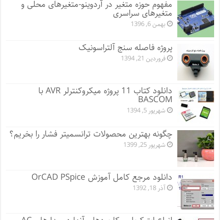
مفهوم حوزه متغیر در آردوینو-متغیرهای محلی و
متغیرهای سراسری
بهمن 6, 1396
پروژه فاصله سنج آلتراسونیک
فروردین 21, 1394
دانلود کتاب 11 پروژه میکروکنترلر AVR با
BASCOM
شهریور 5, 1394
چگونه بهترین محصولات ترانسمیتر فشار را بخریم؟
شهریور 25, 1399
دانلود مرجع کامل آموزش OrCAD PSpice
آذر 18, 1392