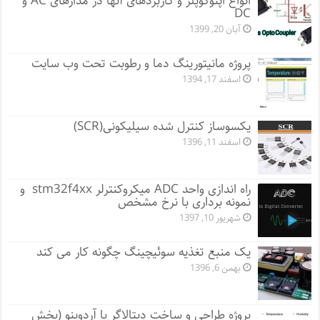
انواع اپتوکوپلر و کاربردهای آنها در مدارهای AC و
DC
آبان 20, 1399
پروژه مانيتورينگ دما و رطوبت تحت وب سایت
اسفند 17, 1394
یکسوساز کنترل شده سیلیکونی(SCR)
اسفند 11, 1396
راه اندازی واحد ADC میکروکنترلر stm32f4xx و
نمونه برداری با نرخ مشخص
شهریور 10, 1397
یک منبع تغذیه سوئیچینگ چگونه کار می کند
بهمن 6, 1396
پروژه طراحی و ساخت دیتالاگر با آردوینو (بخش