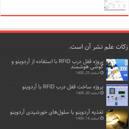
زکات علم نشر آن است.
پروژه قفل‌ درب RFID با استفاده از آردوینو و
گوشی هوشمند
اسفند 25, 1400
پروژه ساخت قفل‌ درب RFID با آردوینو
اسفند 20, 1400
تغذیه آردوینو با سلول‌های خورشیدی آردوینو
اسفند 14, 1400