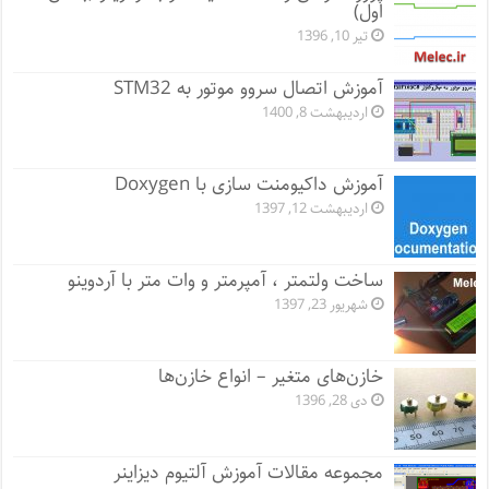
اول)
تیر 10, 1396
آموزش اتصال سروو موتور به STM32
اردیبهشت 8, 1400
آموزش داکیومنت سازی با Doxygen
اردیبهشت 12, 1397
ساخت ولتمتر ، آمپرمتر و وات متر با آردوینو
شهریور 23, 1397
خازن‌های متغیر – انواع خازن‌ها
دی 28, 1396
مجموعه مقالات آموزش آلتیوم دیزاینر