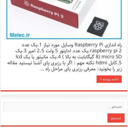
راه اندازی Raspberry Pi وسایل مورد نیاز 1.یک عدد
raspberry pi 2.یک عدد اداپتور 5 ولت 2.5 امپر 3.یک
micro SD (8 گیگابایت به بالا ) 4.یک مانیتور یا یک lcd
5.کابل hdmi نکته مهم : اگر با رزبری پای آشنا نیستید مقاله
زیر را بخونید: معرفی رزبری پای مراحل راه …
ادامه نوشته »