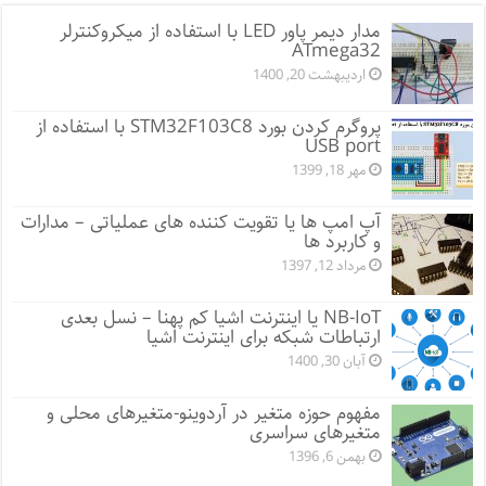
مدار دیمر پاور LED با استفاده از میکروکنترلر
ATmega32
اردیبهشت 20, 1400
پروگرم کردن بورد STM32F103C8 با استفاده از
USB port
مهر 18, 1399
آپ امپ ها یا تقویت کننده های عملیاتی – مدارات
و کاربرد ها
مرداد 12, 1397
NB-IoT یا اینترنت اشیا کم پهنا – نسل بعدی
ارتباطات شبکه برای اینترنت اشیا
آبان 30, 1400
مفهوم حوزه متغیر در آردوینو-متغیرهای محلی و
متغیرهای سراسری
بهمن 6, 1396