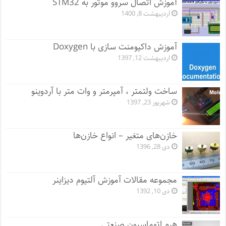
آموزش اتصال سروو موتور به STM32
اردیبهشت 8, 1400
آموزش داکیومنت سازی با Doxygen
اردیبهشت 12, 1397
ساخت ولتمتر ، آمپرمتر و وات متر با آردوینو
شهریور 23, 1397
خازن‌های متغیر – انواع خازن‌ها
دی 28, 1396
مجموعه مقالات آموزش آلتیوم دیزاینر
دی 10, 1392
هرم اتوماسیون صنعتی