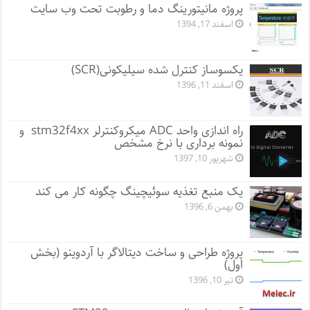
پروژه مانيتورينگ دما و رطوبت تحت وب سایت
اسفند 17, 1394
یکسوساز کنترل شده سیلیکونی(SCR)
اسفند 11, 1396
راه اندازی واحد ADC میکروکنترلر stm32f4xx و
نمونه برداری با نرخ مشخص
شهریور 10, 1397
یک منبع تغذیه سوئیچینگ چگونه کار می کند
بهمن 6, 1396
پروژه طراحی و ساخت دیتالاگر با آردوینو (بخش
اول)
تیر 10, 1396