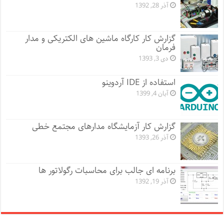
آذر 28, 1392
گزارش کار کارگاه ماشین های الکتریکی و مدار
فرمان
دی 3, 1393
استفاده از IDE آردوینو
آبان 4, 1399
گزارش کار آزمایشگاه مدارهای مجتمع خطی
آذر 26, 1393
برنامه ای جالب برای محاسبات رگولاتور ها
آذر 19, 1392