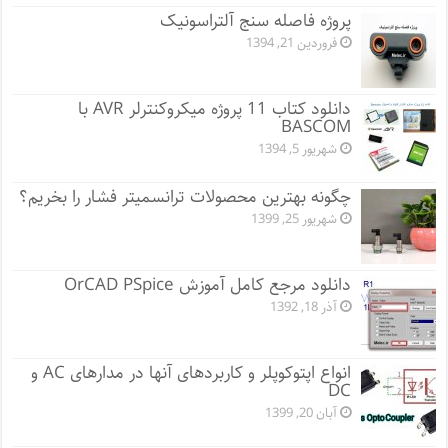
پروژه فاصله سنج آلتراسونیک
فروردین 21, 1394
دانلود کتاب 11 پروژه میکروکنترلر AVR با
BASCOM
شهریور 5, 1394
چگونه بهترین محصولات ترانسمیتر فشار را بخریم؟
شهریور 25, 1399
دانلود مرجع کامل آموزش OrCAD PSpice
آذر 18, 1392
انواع اپتوکوپلر و کاربردهای آنها در مدارهای AC و
DC
آبان 20, 1399