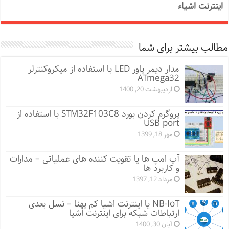
اینترنت اشیاء
مطالب بیشتر برای شما
مدار دیمر پاور LED با استفاده از میکروکنترلر
ATmega32
اردیبهشت 20, 1400
پروگرم کردن بورد STM32F103C8 با استفاده از
USB port
مهر 18, 1399
آپ امپ ها یا تقویت کننده های عملیاتی – مدارات
و کاربرد ها
مرداد 12, 1397
NB-IoT یا اینترنت اشیا کم پهنا – نسل بعدی
ارتباطات شبکه برای اینترنت اشیا
آبان 30, 1400