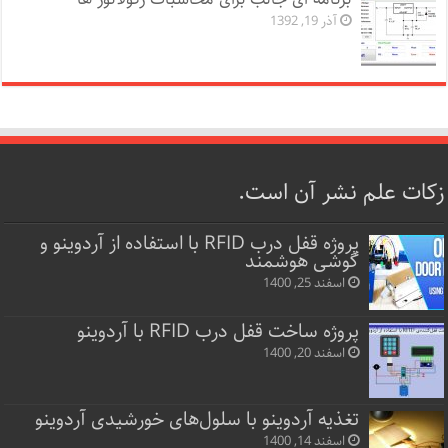
آذر 19, 1392
زکات علم نشر آن است.
پروژه قفل‌ درب RFID با استفاده از آردوینو و
گوشی هوشمند
اسفند 25, 1400
پروژه ساخت قفل‌ درب RFID با آردوینو
اسفند 20, 1400
تغذیه آردوینو با سلول‌های خورشیدی آردوینو
اسفند 14, 1400