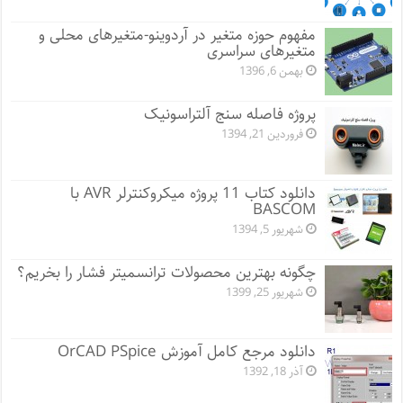
مفهوم حوزه متغیر در آردوینو-متغیرهای محلی و
متغیرهای سراسری
بهمن 6, 1396
پروژه فاصله سنج آلتراسونیک
فروردین 21, 1394
دانلود کتاب 11 پروژه میکروکنترلر AVR با
BASCOM
شهریور 5, 1394
چگونه بهترین محصولات ترانسمیتر فشار را بخریم؟
شهریور 25, 1399
دانلود مرجع کامل آموزش OrCAD PSpice
آذر 18, 1392