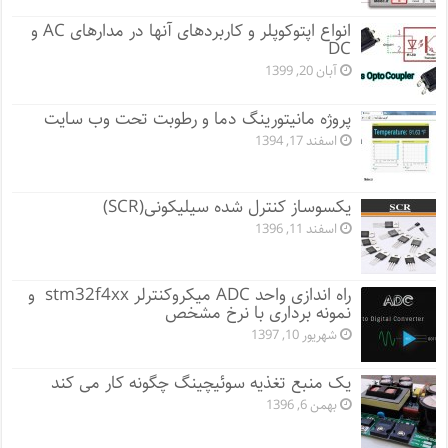
انواع اپتوکوپلر و کاربردهای آنها در مدارهای AC و
DC
آبان 20, 1399
پروژه مانيتورينگ دما و رطوبت تحت وب سایت
اسفند 17, 1394
یکسوساز کنترل شده سیلیکونی(SCR)
اسفند 11, 1396
راه اندازی واحد ADC میکروکنترلر stm32f4xx و
نمونه برداری با نرخ مشخص
شهریور 10, 1397
یک منبع تغذیه سوئیچینگ چگونه کار می کند
بهمن 6, 1396