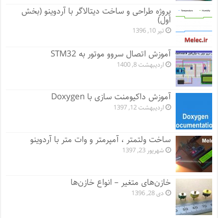
پروژه طراحی و ساخت دیتالاگر با آردوینو (بخش
اول)
تیر 10, 1396
آموزش اتصال سروو موتور به STM32
اردیبهشت 8, 1400
آموزش داکیومنت سازی با Doxygen
اردیبهشت 12, 1397
ساخت ولتمتر ، آمپرمتر و وات متر با آردوینو
شهریور 23, 1397
خازن‌های متغیر – انواع خازن‌ها
دی 28, 1396