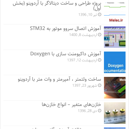
پروژه طراحی و ساخت دیتالاگر با آردوینو (بخش
اول)
تیر 10, 1396
آموزش اتصال سروو موتور به STM32
اردیبهشت 8, 1400
آموزش داکیومنت سازی با Doxygen
اردیبهشت 12, 1397
ساخت ولتمتر ، آمپرمتر و وات متر با آردوینو
شهریور 23, 1397
خازن‌های متغیر – انواع خازن‌ها
دی 28, 1396