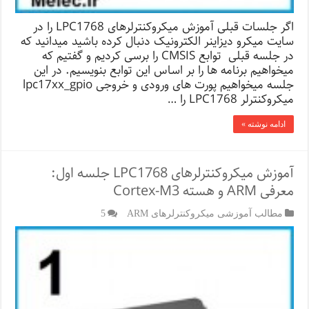
اگر جلسات قبلی آموزش میکروکنترلرهای LPC1768 را در
سایت میکرو دیزاینر الکترونیک دنبال کرده باشید میدانید که
در جلسه قبلی توابع CMSIS را برسی کردیم و گفتیم که
میخواهیم برنامه ها را بر اساس این توابع بنویسیم. در این
جلسه میخواهیم پورت های ورودی و خروجی lpc17xx_gpio
میکروکنترلر LPC1768 را …
ادامه نوشته »
آموزش میکروکنترلرهای LPC1768 جلسه اول:
معرفی ARM و هسته Cortex-M3
مطالب آموزشی میکروکنترلرهای ARM
5