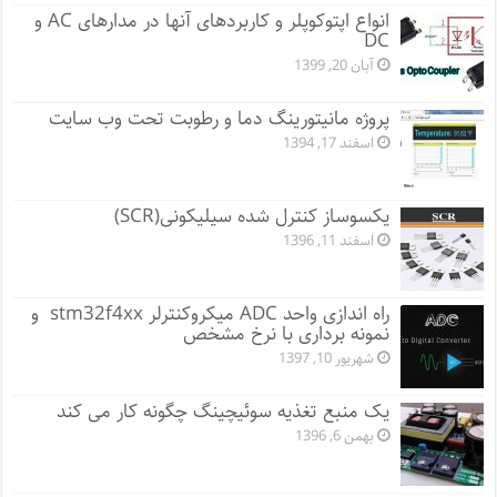
انواع اپتوکوپلر و کاربردهای آنها در مدارهای AC و
DC
آبان 20, 1399
پروژه مانيتورينگ دما و رطوبت تحت وب سایت
اسفند 17, 1394
یکسوساز کنترل شده سیلیکونی(SCR)
اسفند 11, 1396
راه اندازی واحد ADC میکروکنترلر stm32f4xx و
نمونه برداری با نرخ مشخص
شهریور 10, 1397
یک منبع تغذیه سوئیچینگ چگونه کار می کند
بهمن 6, 1396