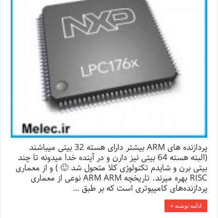
پردازنده های ARM بیشتر دارای هسته 32 بیتی میباشند
(البته هسته 64 بیتی نیز دارن و در آینده خدا میدونه تا چند
بیتی برن و شایدم تکنولوژی کلا متحول شد 🙂 ) و از معماری
RISC بهره میرند. تاریخچه ARM ARM نوعی از معماری
پردازنده‌های کامپیوتری است که بر طبق …
ادامه نوشته »