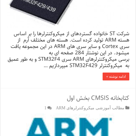
شرکت ST خانواده گسترده­ای از میکروکنترلرها را بر اساس
هسته ARM تولید کرده است. هسته­­ های مختلف آرم از
سری Cortex و سایر سری های ARM در این مجموعه یافت
می­شود. در این نوشتار 284 صفحه ای به
برسی میکروکنترلرهای ARM سری STM32F4 و به طور عمیق
به میکروکنترلر STM32F429 می­پردازیم …
ادامه نوشته »
کتابخانه CMSIS بخش اول
مطالب آموزشی میکروکنترلرهای ARM
1