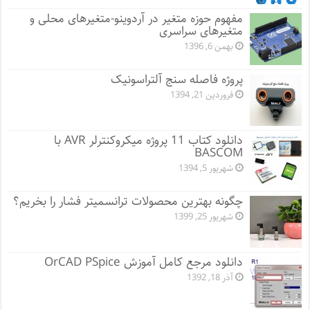
مفهوم حوزه متغیر در آردوینو-متغیرهای محلی و
متغیرهای سراسری
بهمن 6, 1396
پروژه فاصله سنج آلتراسونیک
فروردین 21, 1394
دانلود کتاب 11 پروژه میکروکنترلر AVR با
BASCOM
شهریور 5, 1394
چگونه بهترین محصولات ترانسمیتر فشار را بخریم؟
شهریور 25, 1399
دانلود مرجع کامل آموزش OrCAD PSpice
آذر 18, 1392