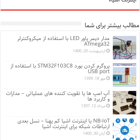
اینترنت اشیاء
مطالب بیشتر برای شما
مدار دیمر پاور LED با استفاده از میکروکنترلر
ATmega32
اردیبهشت 20, 1400
پروگرم کردن بورد STM32F103C8 با استفاده از
USB port
مهر 18, 1399
آپ امپ ها یا تقویت کننده های عملیاتی – مدارات
و کاربرد ها
مرداد 12, 1397
NB-IoT یا اینترنت اشیا کم پهنا – نسل بعدی
ارتباطات شبکه برای اینترنت اشیا
آبان 30, 1400