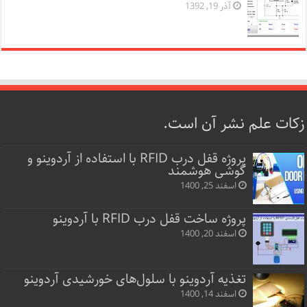
آذر 19, 1392
زکات علم نشر آن است.
پروژه قفل‌ درب RFID با استفاده از آردوینو و
گوشی هوشمند
اسفند 25, 1400
پروژه ساخت قفل‌ درب RFID با آردوینو
اسفند 20, 1400
تغذیه آردوینو با سلول‌های خورشیدی آردوینو
اسفند 14, 1400