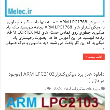
در آموزش ARM LPC1768 شما نه تنها یاد میگیرید چطوری
به میکروکنترلر های ARM LPC1768 برنامه بنویسید بلکه یاد
میگیرید چطوری روی تمامی هسته های ARM CORTEX M3
برنامه نویسید.در این آموزش ها هم بصورت رجیستری یاد
میگیرید که این کار باعث می شود دید ماشینی و درک عمیقی
از …
ادامه نوشته »
دانلود هدر برد میکروکنترلرARM LPC2103 [موجود
در بازار ]
پروژه های میکروکنترلرهای ARM
0