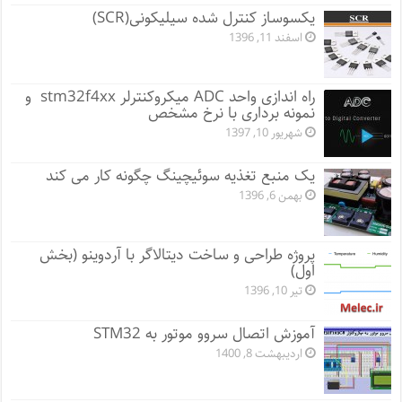
یکسوساز کنترل شده سیلیکونی(SCR)
اسفند 11, 1396
راه اندازی واحد ADC میکروکنترلر stm32f4xx و
نمونه برداری با نرخ مشخص
شهریور 10, 1397
یک منبع تغذیه سوئیچینگ چگونه کار می کند
بهمن 6, 1396
پروژه طراحی و ساخت دیتالاگر با آردوینو (بخش
اول)
تیر 10, 1396
آموزش اتصال سروو موتور به STM32
اردیبهشت 8, 1400