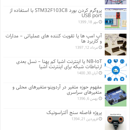
پروگرم کردن بورد STM32F103C8 با استفاده از
USB port
مهر 18, 1399
آپ امپ ها یا تقویت کننده های عملیاتی – مدارات
و کاربرد ها
مرداد 12, 1397
NB-IoT یا اینترنت اشیا کم پهنا – نسل بعدی
ارتباطات شبکه برای اینترنت اشیا
آبان 30, 1400
مفهوم حوزه متغیر در آردوینو-متغیرهای محلی و
متغیرهای سراسری
بهمن 6, 1396
پروژه فاصله سنج آلتراسونیک
فروردین 21, 1394