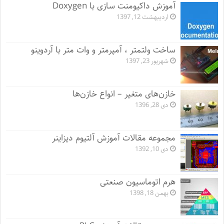
آموزش داکیومنت سازی با Doxygen
اردیبهشت 12, 1397
ساخت ولتمتر ، آمپرمتر و وات متر با آردوینو
شهریور 23, 1397
خازن‌های متغیر – انواع خازن‌ها
دی 28, 1396
مجموعه مقالات آموزش آلتیوم دیزاینر
دی 10, 1392
هرم اتوماسیون صنعتی
بهمن 18, 1398