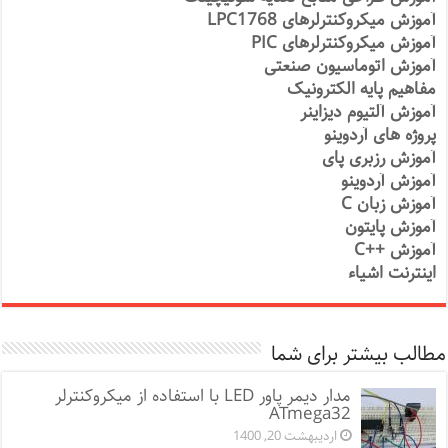
آموزش میکروکنترلرهای LPC1768
آموزش میکروکنترلرهای PIC
آموزش اتوماسیون صنعتی
مفاهیم پایه الکترونیک
آموزش آلتیوم دیزاینر
پروژه های آردوینو
آموزش رزبری پای
آموزش آردوینو
آموزش زبان C
آموزش پایتون
آموزش ++C
اینترنت اشیاء
مطالب بیشتر برای شما
مدار دیمر پاور LED با استفاده از میکروکنترلر
ATmega32
اردیبهشت 20, 1400