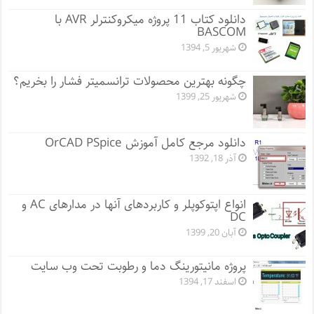
دانلود کتاب 11 پروژه میکروکنترلر AVR با
BASCOM
شهریور 5, 1394
چگونه بهترین محصولات ترانسمیتر فشار را بخریم؟
شهریور 25, 1399
دانلود مرجع کامل آموزش OrCAD PSpice
آذر 18, 1392
انواع اپتوکوپلر و کاربردهای آنها در مدارهای AC و
DC
آبان 20, 1399
پروژه مانيتورينگ دما و رطوبت تحت وب سایت
اسفند 17, 1394