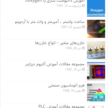
آموزش داکیومنت سازی با Doxygen
اردیبهشت 12, 1397
ساخت ولتمتر ، آمپرمتر و وات متر با آردوینو
شهریور 23, 1397
خازن‌های متغیر – انواع خازن‌ها
دی 28, 1396
مجموعه مقالات آموزش آلتیوم دیزاینر
دی 10, 1392
هرم اتوماسیون صنعتی
بهمن 18, 1398
مجموعه مقالات آموزش PLC