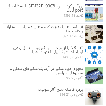
پروگرم کردن بورد STM32F103C8 با استفاده از
USB port
مهر 18, 1399
آپ امپ ها یا تقویت کننده های عملیاتی – مدارات
و کاربرد ها
مرداد 12, 1397
NB-IoT یا اینترنت اشیا کم پهنا – نسل بعدی
ارتباطات شبکه برای اینترنت اشیا
آبان 30, 1400
مفهوم حوزه متغیر در آردوینو-متغیرهای محلی و
متغیرهای سراسری
بهمن 6, 1396
پروژه فاصله سنج آلتراسونیک
فروردین 21, 1394