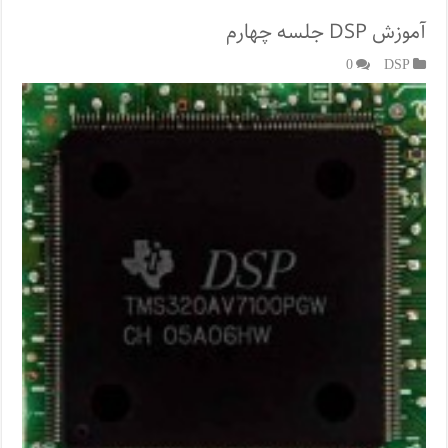
آموزش DSP جلسه چهارم
0
DSP