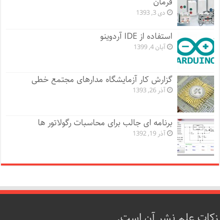
فرمان
دی 3, 1393
استفاده از IDE آردوینو
آبان 4, 1399
گزارش کار آزمایشگاه مدارهای مجتمع خطی
آذر 26, 1393
برنامه ای جالب برای محاسبات رگولاتور ها
آذر 19, 1392
زکات علم نشر آن است.