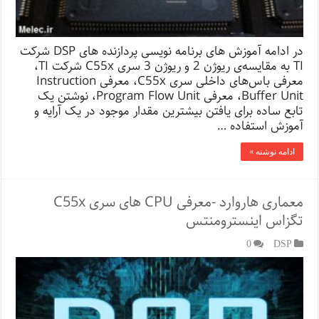
در ادامه آموزش های برنامه نویسی پردازنده های DSP شرکت
TI به مقایسه‌ی ریوژن 2 و ریوژن 3 سری C55x شرکت TI،
معرفی باس‌های داخلی سری C55x‌، معرفی Instruction
Buffer Unit، معرفی Program Flow Unit، نوشتن یک
تابع ساده برای یافتن بیشترین مقدار موجود در یک آرایه و
آموزش استفاده …
ادامه نوشته »
معماری هاروارد -معرفی CPU های سری C55x
تگزاس اینسترومنتس
0
DSP