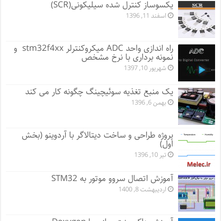
یکسوساز کنترل شده سیلیکونی(SCR)
اسفند 11, 1396
راه اندازی واحد ADC میکروکنترلر stm32f4xx و
نمونه برداری با نرخ مشخص
شهریور 10, 1397
یک منبع تغذیه سوئیچینگ چگونه کار می کند
بهمن 6, 1396
پروژه طراحی و ساخت دیتالاگر با آردوینو (بخش
اول)
تیر 10, 1396
آموزش اتصال سروو موتور به STM32
اردیبهشت 8, 1400