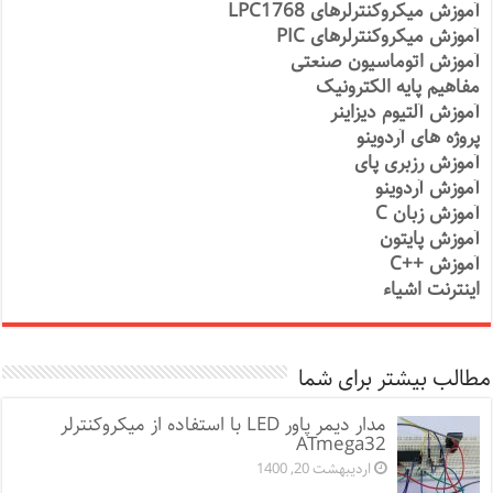
آموزش میکروکنترلرهای LPC1768
آموزش میکروکنترلرهای PIC
آموزش اتوماسیون صنعتی
مفاهیم پایه الکترونیک
آموزش آلتیوم دیزاینر
پروژه های آردوینو
آموزش رزبری پای
آموزش آردوینو
آموزش زبان C
آموزش پایتون
آموزش ++C
اینترنت اشیاء
مطالب بیشتر برای شما
مدار دیمر پاور LED با استفاده از میکروکنترلر
ATmega32
اردیبهشت 20, 1400