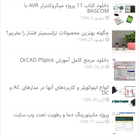
دانلود کتاب 11 پروژه میکروکنترلر AVR با
BASCOM
شهریور 5, 1394
چگونه بهترین محصولات ترانسمیتر فشار را بخریم؟
شهریور 25, 1399
دانلود مرجع کامل آموزش OrCAD PSpice
آذر 18, 1392
انواع اپتوکوپلر و کاربردهای آنها در مدارهای AC و
DC
آبان 20, 1399
پروژه مانيتورينگ دما و رطوبت تحت وب سایت
اسفند 17, 1394