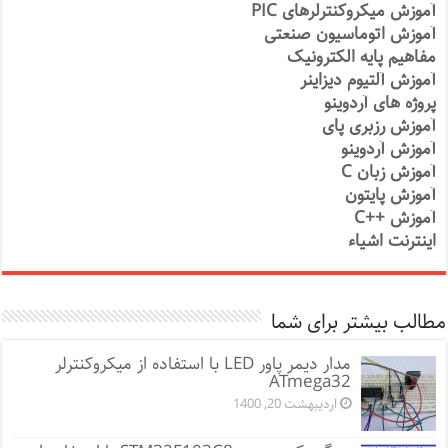
آموزش میکروکنترلرهای PIC
آموزش اتوماسیون صنعتی
مفاهیم پایه الکترونیک
آموزش آلتیوم دیزاینر
پروژه های آردوینو
آموزش رزبری پای
آموزش آردوینو
آموزش زبان C
آموزش پایتون
آموزش ++C
اینترنت اشیاء
مطالب بیشتر برای شما
مدار دیمر پاور LED با استفاده از میکروکنترلر
ATmega32
اردیبهشت 20, 1400