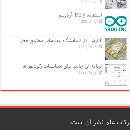
دی 3, 1393
استفاده از IDE آردوینو
آبان 4, 1399
گزارش کار آزمایشگاه مدارهای مجتمع خطی
آذر 26, 1393
برنامه ای جالب برای محاسبات رگولاتور ها
آذر 19, 1392
زکات علم نشر آن است.