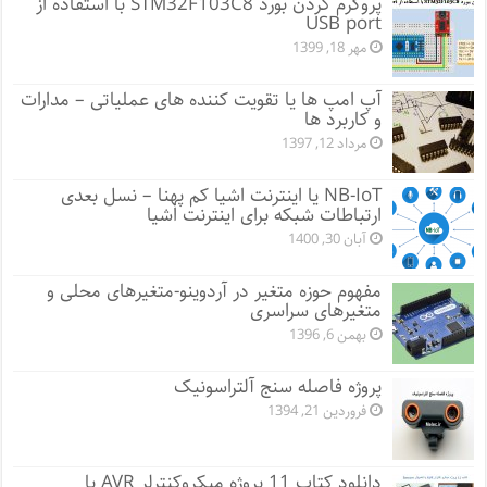
پروگرم کردن بورد STM32F103C8 با استفاده از
USB port
مهر 18, 1399
آپ امپ ها یا تقویت کننده های عملیاتی – مدارات
و کاربرد ها
مرداد 12, 1397
NB-IoT یا اینترنت اشیا کم پهنا – نسل بعدی
ارتباطات شبکه برای اینترنت اشیا
آبان 30, 1400
مفهوم حوزه متغیر در آردوینو-متغیرهای محلی و
متغیرهای سراسری
بهمن 6, 1396
پروژه فاصله سنج آلتراسونیک
فروردین 21, 1394
دانلود کتاب 11 پروژه میکروکنترلر AVR با