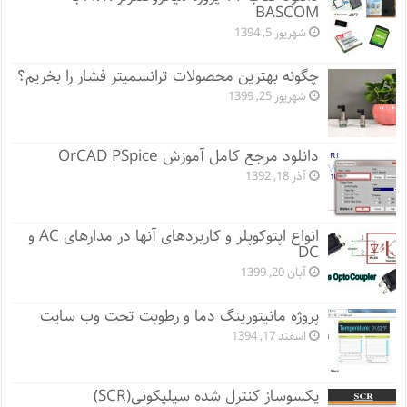
BASCOM
شهریور 5, 1394
چگونه بهترین محصولات ترانسمیتر فشار را بخریم؟
شهریور 25, 1399
دانلود مرجع کامل آموزش OrCAD PSpice
آذر 18, 1392
انواع اپتوکوپلر و کاربردهای آنها در مدارهای AC و
DC
آبان 20, 1399
پروژه مانيتورينگ دما و رطوبت تحت وب سایت
اسفند 17, 1394
یکسوساز کنترل شده سیلیکونی(SCR)