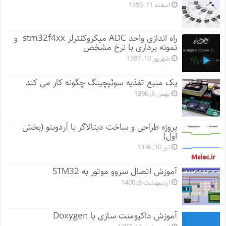
اسفند 11, 1396
راه اندازی واحد ADC میکروکنترلر stm32f4xx و
نمونه برداری با نرخ مشخص
شهریور 10, 1397
یک منبع تغذیه سوئیچینگ چگونه کار می کند
بهمن 6, 1396
پروژه طراحی و ساخت دیتالاگر با آردوینو (بخش
اول)
تیر 10, 1396
آموزش اتصال سروو موتور به STM32
اردیبهشت 8, 1400
آموزش داکیومنت سازی با Doxygen