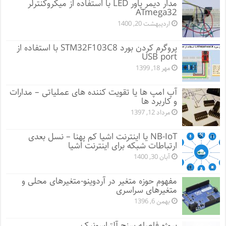
مدار دیمر پاور LED با استفاده از میکروکنترلر
ATmega32
اردیبهشت 20, 1400
پروگرم کردن بورد STM32F103C8 با استفاده از
USB port
مهر 18, 1399
آپ امپ ها یا تقویت کننده های عملیاتی – مدارات
و کاربرد ها
مرداد 12, 1397
NB-IoT یا اینترنت اشیا کم پهنا – نسل بعدی
ارتباطات شبکه برای اینترنت اشیا
آبان 30, 1400
مفهوم حوزه متغیر در آردوینو-متغیرهای محلی و
متغیرهای سراسری
بهمن 6, 1396
پروژه فاصله سنج آلتراسونیک