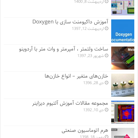
اردیبهشت 8, 1400
آموزش داکیومنت سازی با Doxygen
اردیبهشت 12, 1397
ساخت ولتمتر ، آمپرمتر و وات متر با آردوینو
شهریور 23, 1397
خازن‌های متغیر – انواع خازن‌ها
دی 28, 1396
مجموعه مقالات آموزش آلتیوم دیزاینر
دی 10, 1392
هرم اتوماسیون صنعتی
بهمن 18, 1398