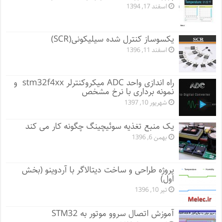
اسفند 17, 1394
یکسوساز کنترل شده سیلیکونی(SCR)
اسفند 11, 1396
راه اندازی واحد ADC میکروکنترلر stm32f4xx و
نمونه برداری با نرخ مشخص
شهریور 10, 1397
یک منبع تغذیه سوئیچینگ چگونه کار می کند
بهمن 6, 1396
پروژه طراحی و ساخت دیتالاگر با آردوینو (بخش
اول)
تیر 10, 1396
آموزش اتصال سروو موتور به STM32