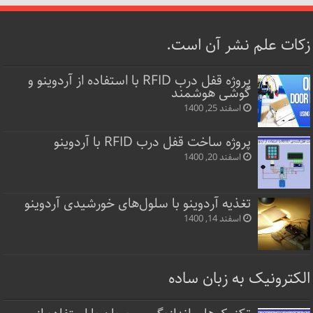
زکات علم نشر آن است.
پروژه قفل‌ درب RFID با استفاده از آردوینو و
گوشی هوشمند
اسفند 25, 1400
پروژه ساخت قفل‌ درب RFID با آردوینو
اسفند 20, 1400
تغذیه آردوینو با سلول‌های خورشیدی آردوینو
اسفند 14, 1400
الکترونیک به زبان ساده