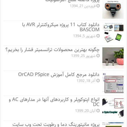
فروردین 21, 1394
دانلود کتاب 11 پروژه میکروکنترلر AVR با
BASCOM
شهریور 5, 1394
چگونه بهترین محصولات ترانسمیتر فشار را بخریم؟
شهریور 25, 1399
دانلود مرجع کامل آموزش OrCAD PSpice
آذر 18, 1392
انواع اپتوکوپلر و کاربردهای آنها در مدارهای AC و
DC
آبان 20, 1399
پروژه مانيتورينگ دما و رطوبت تحت وب سایت