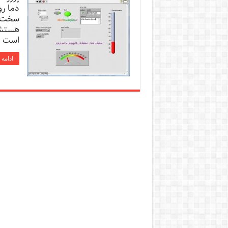
دما رو
سخت ا
هستش 
است ک
ادامه 