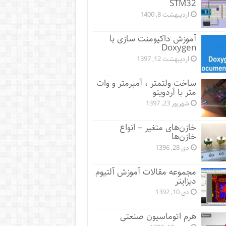
STM32
اردیبهشت 8, 1400
آموزش داکیومنت سازی با
Doxygen
اردیبهشت 12, 1397
ساخت ولتمتر ، آمپرمتر و وات
متر با آردوینو
شهریور 23, 1397
خازن‌های متغیر – انواع
خازن‌ها
دی 28, 1396
مجموعه مقالات آموزش آلتیوم
دیزاینر
دی 10, 1392
هرم اتوماسیون صنعتی