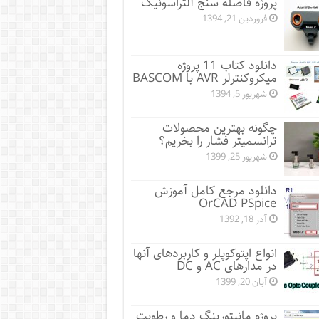
پروژه فاصله سنج آلتراسونیک
فروردین 21, 1394
دانلود کتاب 11 پروژه
میکروکنترلر AVR با BASCOM
شهریور 5, 1394
چگونه بهترین محصولات
ترانسمیتر فشار را بخریم؟
شهریور 25, 1399
دانلود مرجع کامل آموزش
OrCAD PSpice
آذر 18, 1392
انواع اپتوکوپلر و کاربردهای آنها
در مدارهای AC و DC
آبان 20, 1399
پروژه مانيتورينگ دما و رطوبت