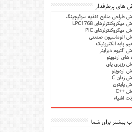
ش های پرطرفدار
ش طراحی منابع تغذیه سوئیچینگ
 میکروکنترلرهای LPC1768
ش میکروکنترلرهای PIC
ش اتوماسیون صنعتی
یم پایه الکترونیک
ش آلتیوم دیزاینر
ه های آردوینو
ش رزبری پای
ش آردوینو
ش زبان C
ش پایتون
ش ++C
رنت اشیاء
 بیشتر برای شما