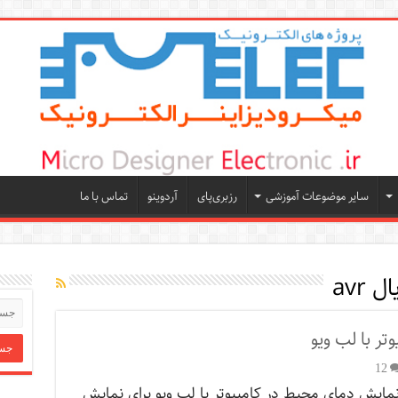
سایر موضوعات آموزشی
رزبری‌پای
آردوینو
تماس با ما
 avr
ر با لب ویو
12
نمایش دمای محیط در کامپیوتر با لب ویو برای نمایش