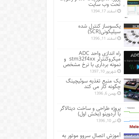
تحت وب سایت
اسفند 17, 1394
یکسوساز کنترل شده
سیلیکونی(SCR)
اسفند 11, 1396
راه اندازی واحد ADC
میکروکنترلر stm32f4xx و
نمونه برداری با نرخ مشخص
شهریور 10, 1397
یک منبع تغذیه سوئیچینگ
چگونه کار می کند
بهمن 6, 1396
پروژه طراحی و ساخت دیتالاگر
با آردوینو (بخش اول)
تیر 10, 1396
آموزش اتصال سروو موتور به