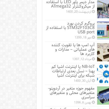
مدار دیمر پاور LED با استفاده
از میکروکنترلر ATmega32
اردیبهشت 20, 1400
پروگرم کردن بورد
STM32F103C8 با استفاده از
USB port
مهر 18, 1399
آپ امپ ها یا تقویت کننده
های عملیاتی – مدارات و
کاربرد ها
مرداد 12, 1397
NB-IoT یا اینترنت اشیا کم
پهنا – نسل بعدی ارتباطات
شبکه برای اینترنت اشیا
آبان 30, 1400
مفهوم حوزه متغیر در آردوینو-
متغیرهای محلی و متغیرهای
سراسری
بهمن 6, 1396