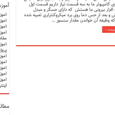
ی کامپیوتر ما به سه قسمت نیاز داریم قسمت اول
آموز
فزار بیرونی ما هستش که دارای حسگر و مبدل
آموز
و بعد از حس دما روی برد میکروکنترلری تعبیه شده
ه وظیفه آن خواندن مقدار سنسور …
آموزش
آموز
نوشته »
آموز
مفاه
آموز
پروژ
آموز
آموز
آموز
آموز
آموز
اینت
مطالب