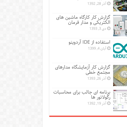
آذر 28, 1392
گزارش کار کارگاه ماشین های
الکتریکی و مدار فرمان
دی 3, 1393
استفاده از IDE آردوینو
آبان 4, 1399
گزارش کار آزمایشگاه مدارهای
مجتمع خطی
آذر 26, 1393
برنامه ای جالب برای محاسبات
رگولاتور ها
آذر 19, 1392