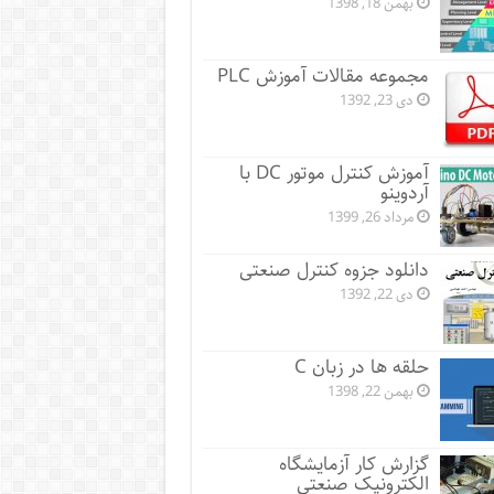
بهمن 18, 1398
مجموعه مقالات آموزش PLC
دی 23, 1392
آموزش کنترل موتور DC با
آردوینو
مرداد 26, 1399
دانلود جزوه کنترل صنعتی
دی 22, 1392
حلقه ها در زبان C
بهمن 22, 1398
گزارش کار آزمایشگاه
الکترونیک صنعتی