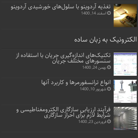
تغذیه آردوینو با سلول‌های خورشیدی آردوینو
اسفند 14, 1400
الکترونیک به زبان ساده
تکنیک‌های اندازه‌گیری جریان با استفاده از
سنسورهای مختلف جریان
بهمن 24, 1400
انواع ترانسفورمرها و کاربرد آنها
شهریور 10, 1400
فرآیند ارزیابی سازگاری الکترومغناطیسی و
شرایط لازم برای احراز سازگاری
فروردین 23, 1400