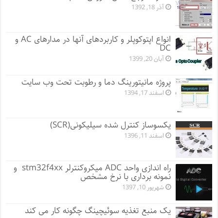
آذر 18, 1392
انواع اپتوکوپلر و کاربردهای آنها در مدارهای AC و
DC
آبان 20, 1399
پروژه مانيتورينگ دما و رطوبت تحت وب سایت
اسفند 17, 1394
یکسوساز کنترل شده سیلیکونی(SCR)
اسفند 11, 1396
راه اندازی واحد ADC میکروکنترلر stm32f4xx و
نمونه برداری با نرخ مشخص
شهریور 10, 1397
یک منبع تغذیه سوئیچینگ چگونه کار می کند