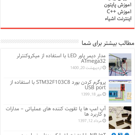
آموزش پایتون
آموزش ++C
اینترنت اشیاء
مطالب بیشتر برای شما
مدار دیمر پاور LED با استفاده از میکروکنترلر
ATmega32
اردیبهشت 20, 1400
پروگرم کردن بورد STM32F103C8 با استفاده از
USB port
مهر 18, 1399
آپ امپ ها یا تقویت کننده های عملیاتی – مدارات
و کاربرد ها
مرداد 12, 1397