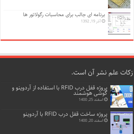
برنامه ای جالب برای محاسبات رگولاتور ها
آذر 19, 1392
زکات علم نشر آن است.
پروژه قفل‌ درب RFID با استفاده از آردوینو و
گوشی هوشمند
اسفند 25, 1400
پروژه ساخت قفل‌ درب RFID با آردوینو
اسفند 20, 1400