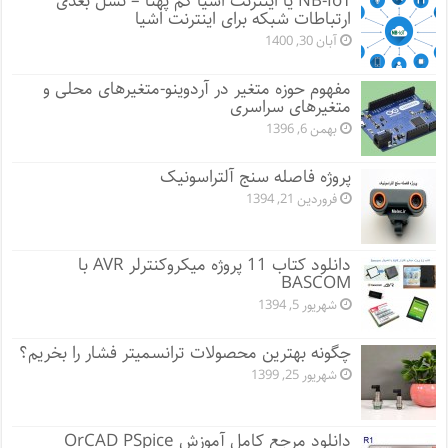
NB-IoT یا اینترنت اشیا کم پهنا – نسل بعدی
ارتباطات شبکه برای اینترنت اشیا
آبان 30, 1400
مفهوم حوزه متغیر در آردوینو-متغیرهای محلی و
متغیرهای سراسری
بهمن 6, 1396
پروژه فاصله سنج آلتراسونیک
فروردین 21, 1394
دانلود کتاب 11 پروژه میکروکنترلر AVR با
BASCOM
شهریور 5, 1394
چگونه بهترین محصولات ترانسمیتر فشار را بخریم؟
شهریور 25, 1399
دانلود مرجع کامل آموزش OrCAD PSpice