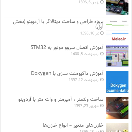
بهمن 6, 1396
پروژه طراحی و ساخت دیتالاگر با آردوینو (بخش
اول)
تیر 10, 1396
آموزش اتصال سروو موتور به STM32
اردیبهشت 8, 1400
آموزش داکیومنت سازی با Doxygen
اردیبهشت 12, 1397
ساخت ولتمتر ، آمپرمتر و وات متر با آردوینو
شهریور 23, 1397
خازن‌های متغیر – انواع خازن‌ها
دی 28, 1396