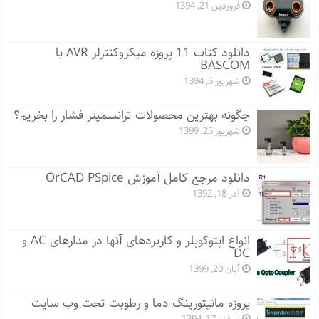
فروردین 21, 1394
دانلود کتاب 11 پروژه میکروکنترلر AVR با
BASCOM
شهریور 5, 1394
چگونه بهترین محصولات ترانسمیتر فشار را بخریم؟
شهریور 25, 1399
دانلود مرجع کامل آموزش OrCAD PSpice
آذر 18, 1392
انواع اپتوکوپلر و کاربردهای آنها در مدارهای AC و
DC
آبان 20, 1399
پروژه مانيتورينگ دما و رطوبت تحت وب سایت