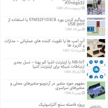
ATmega32
اردیبهشت 20, 1400
پروگرم کردن بورد STM32F103C8 با استفاده از
USB port
مهر 18, 1399
آپ امپ ها یا تقویت کننده های عملیاتی – مدارات
و کاربرد ها
مرداد 12, 1397
NB-IoT یا اینترنت اشیا کم پهنا – نسل بعدی
ارتباطات شبکه برای اینترنت اشیا
آبان 30, 1400
مفهوم حوزه متغیر در آردوینو-متغیرهای محلی و
متغیرهای سراسری
بهمن 6, 1396
پروژه فاصله سنج آلتراسونیک