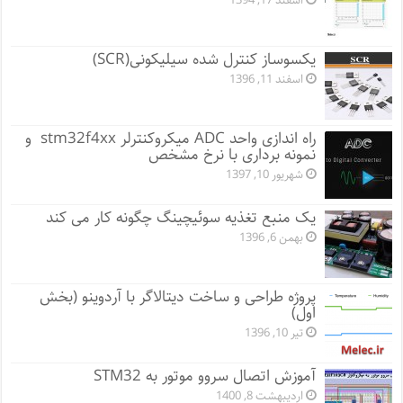
اسفند 17, 1394
یکسوساز کنترل شده سیلیکونی(SCR)
اسفند 11, 1396
راه اندازی واحد ADC میکروکنترلر stm32f4xx و
نمونه برداری با نرخ مشخص
شهریور 10, 1397
یک منبع تغذیه سوئیچینگ چگونه کار می کند
بهمن 6, 1396
پروژه طراحی و ساخت دیتالاگر با آردوینو (بخش
اول)
تیر 10, 1396
آموزش اتصال سروو موتور به STM32
اردیبهشت 8, 1400