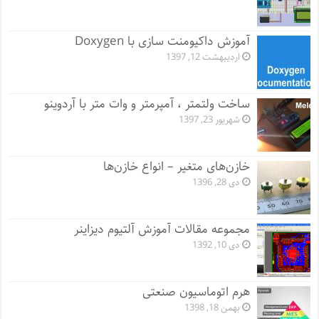
آموزش داکیومنت سازی با Doxygen
اردیبهشت 12, 1397
ساخت ولتمتر ، آمپرمتر و وات متر با آردوینو
شهریور 23, 1397
خازن‌های متغیر – انواع خازن‌ها
دی 28, 1396
مجموعه مقالات آموزش آلتیوم دیزاینر
دی 10, 1392
هرم اتوماسیون صنعتی
بهمن 18, 1398