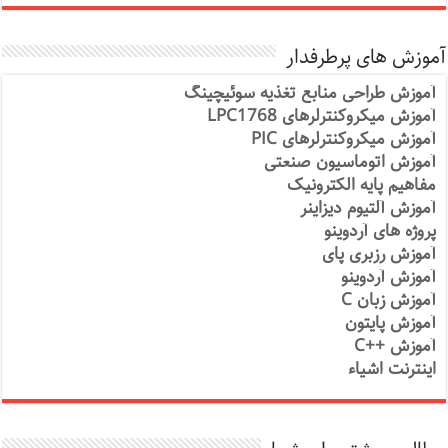
آموزش های پرطرفدار
آموزش طراحی منابع تغذیه سوئیچینگ
آموزش میکروکنترلرهای LPC1768
آموزش میکروکنترلرهای PIC
آموزش اتوماسیون صنعتی
مفاهیم پایه الکترونیک
آموزش آلتیوم دیزاینر
پروژه های آردوینو
آموزش رزبری پای
آموزش آردوینو
آموزش زبان C
آموزش پایتون
آموزش ++C
اینترنت اشیاء