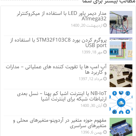
مطالب بیشتر برای شما
مدار دیمر پاور LED با استفاده از میکروکنترلر
ATmega32
اردیبهشت 20, 1400
پروگرم کردن بورد STM32F103C8 با استفاده از
USB port
مهر 18, 1399
آپ امپ ها یا تقویت کننده های عملیاتی – مدارات
و کاربرد ها
مرداد 12, 1397
NB-IoT یا اینترنت اشیا کم پهنا – نسل بعدی
ارتباطات شبکه برای اینترنت اشیا
آبان 30, 1400
مفهوم حوزه متغیر در آردوینو-متغیرهای محلی و
متغیرهای سراسری
بهمن 6, 1396