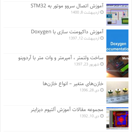
آموزش اتصال سروو موتور به STM32
اردیبهشت 8, 1400
آموزش داکیومنت سازی با Doxygen
اردیبهشت 12, 1397
ساخت ولتمتر ، آمپرمتر و وات متر با آردوینو
شهریور 23, 1397
خازن‌های متغیر – انواع خازن‌ها
دی 28, 1396
مجموعه مقالات آموزش آلتیوم دیزاینر
دی 10, 1392