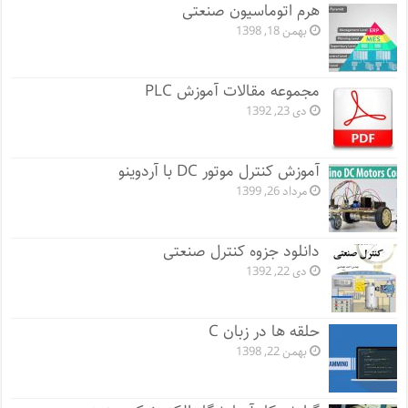
هرم اتوماسیون صنعتی
بهمن 18, 1398
مجموعه مقالات آموزش PLC
دی 23, 1392
آموزش کنترل موتور DC با آردوینو
مرداد 26, 1399
دانلود جزوه کنترل صنعتی
دی 22, 1392
حلقه ها در زبان C
بهمن 22, 1398