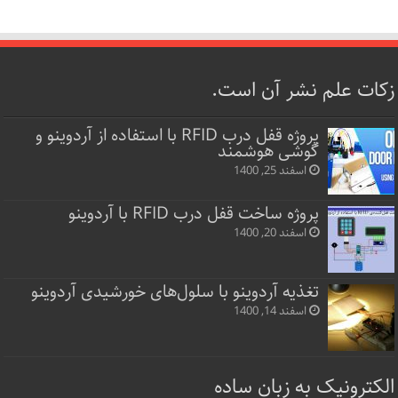
زکات علم نشر آن است.
پروژه قفل‌ درب RFID با استفاده از آردوینو و
گوشی هوشمند
اسفند 25, 1400
پروژه ساخت قفل‌ درب RFID با آردوینو
اسفند 20, 1400
تغذیه آردوینو با سلول‌های خورشیدی آردوینو
اسفند 14, 1400
الکترونیک به زبان ساده