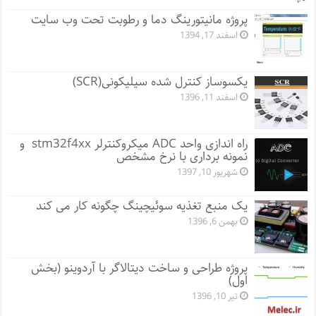
پروژه مانيتورينگ دما و رطوبت تحت وب سایت
اسفند 17, 1394
یکسوساز کنترل شده سیلیکونی(SCR)
اسفند 11, 1396
راه اندازی واحد ADC میکروکنترلر stm32f4xx و
نمونه برداری با نرخ مشخص
شهریور 10, 1397
یک منبع تغذیه سوئیچینگ چگونه کار می کند
بهمن 6, 1396
پروژه طراحی و ساخت دیتالاگر با آردوینو (بخش
اول)
تیر 10, 1396