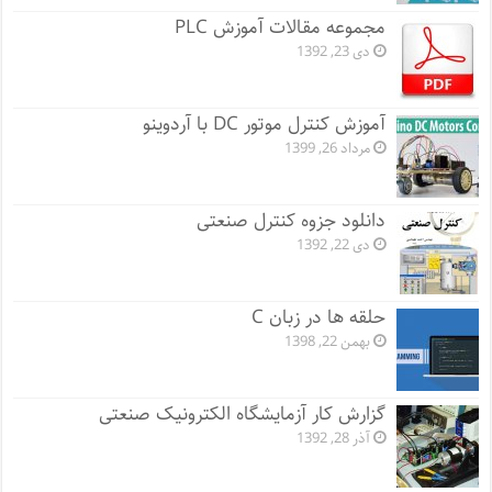
مجموعه مقالات آموزش PLC
دی 23, 1392
آموزش کنترل موتور DC با آردوینو
مرداد 26, 1399
دانلود جزوه کنترل صنعتی
دی 22, 1392
حلقه ها در زبان C
بهمن 22, 1398
گزارش کار آزمایشگاه الکترونیک صنعتی
آذر 28, 1392