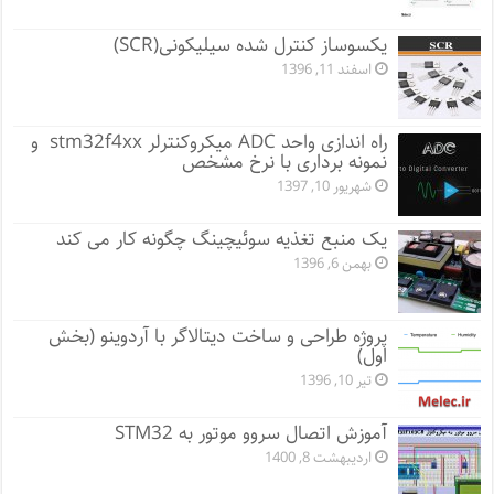
یکسوساز کنترل شده سیلیکونی(SCR)
اسفند 11, 1396
راه اندازی واحد ADC میکروکنترلر stm32f4xx و
نمونه برداری با نرخ مشخص
شهریور 10, 1397
یک منبع تغذیه سوئیچینگ چگونه کار می کند
بهمن 6, 1396
پروژه طراحی و ساخت دیتالاگر با آردوینو (بخش
اول)
تیر 10, 1396
آموزش اتصال سروو موتور به STM32
اردیبهشت 8, 1400