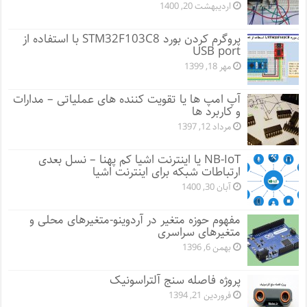
اردیبهشت 20, 1400
پروگرم کردن بورد STM32F103C8 با استفاده از
USB port
مهر 18, 1399
آپ امپ ها یا تقویت کننده های عملیاتی – مدارات
و کاربرد ها
مرداد 12, 1397
NB-IoT یا اینترنت اشیا کم پهنا – نسل بعدی
ارتباطات شبکه برای اینترنت اشیا
آبان 30, 1400
مفهوم حوزه متغیر در آردوینو-متغیرهای محلی و
متغیرهای سراسری
بهمن 6, 1396
پروژه فاصله سنج آلتراسونیک
فروردین 21, 1394