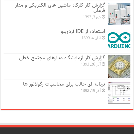
گزارش کار کارگاه ماشین های الکتریکی و مدار
فرمان
دی 3, 1393
استفاده از IDE آردوینو
آبان 4, 1399
گزارش کار آزمایشگاه مدارهای مجتمع خطی
آذر 26, 1393
برنامه ای جالب برای محاسبات رگولاتور ها
آذر 19, 1392