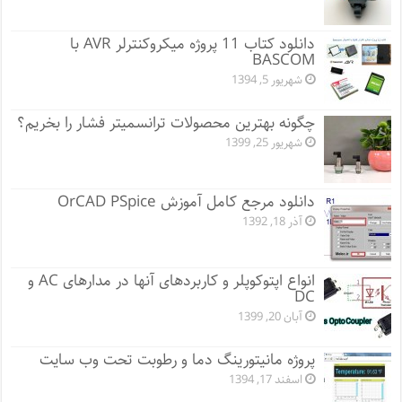
دانلود کتاب 11 پروژه میکروکنترلر AVR با
BASCOM
شهریور 5, 1394
چگونه بهترین محصولات ترانسمیتر فشار را بخریم؟
شهریور 25, 1399
دانلود مرجع کامل آموزش OrCAD PSpice
آذر 18, 1392
انواع اپتوکوپلر و کاربردهای آنها در مدارهای AC و
DC
آبان 20, 1399
پروژه مانيتورينگ دما و رطوبت تحت وب سایت
اسفند 17, 1394