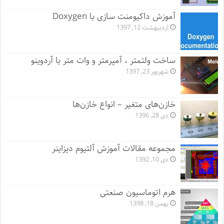
آموزش داکیومنت سازی با Doxygen
اردیبهشت 12, 1397
ساخت ولتمتر ، آمپرمتر و وات متر با آردوینو
شهریور 23, 1397
خازن‌های متغیر – انواع خازن‌ها
دی 28, 1396
مجموعه مقالات آموزش آلتیوم دیزاینر
دی 10, 1392
هرم اتوماسیون صنعتی
بهمن 18, 1398