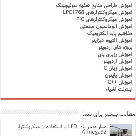
آموزش طراحی منابع تغذیه سوئیچینگ
آموزش میکروکنترلرهای LPC1768
آموزش میکروکنترلرهای PIC
آموزش اتوماسیون صنعتی
مفاهیم پایه الکترونیک
آموزش آلتیوم دیزاینر
پروژه های آردوینو
آموزش رزبری پای
آموزش آردوینو
آموزش زبان C
آموزش پایتون
آموزش ++C
اینترنت اشیاء
مطالب بیشتر برای شما
مدار دیمر پاور LED با استفاده از میکروکنترلر
ATmega32